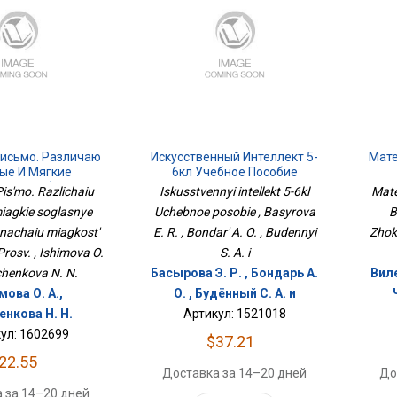
исьмо. Различаю
Искусственный Интеллект 5-
Мате
ые И Мягкие
6кл Учебное Пособие
Звуки. Обозначаю
is'mo. Razlichaiu
Iskusstvennyi intellekt 5-6kl
Mate
Согласных Просв.
miagkie soglasnye
Uchebnoe posobie , Basyrova
B
nachaiu miagkost'
E. R. , Bondar' A. O. , Budennyi
Zhok
rosv. , Ishimova O.
S. A. i
pchenkova N. N.
Басырова Э. Р. , Бондарь А.
Виле
ова О. А.,
О. , Будённый С. А. и
енкова Н. Н.
Артикул: 1521018
ул: 1602699
$37.21
22.55
Доставка за 14–20 дней
До
 за 14–20 дней