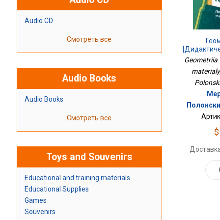
Audio CD
Смотреть все
Гео
[Дидактич
Geometriia 
materialy]
Audio Books
Polonskii
Мер
Audio Books
Полонский
Артик
Смотреть все
$
Доставка
Toys and Souvenirs
Educational and training materials
Educational Supplies
Games
Souvenirs