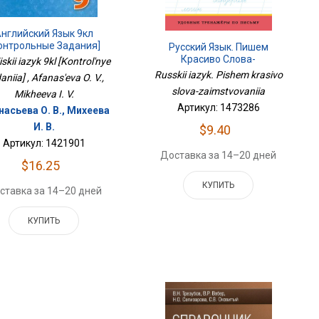
нглийский Язык 9кл
онтрольные Задания]
Русский Язык. Пишем
Красиво Слова-
iskii iazyk 9kl [Kontrol'nye
Заимствования
Russkii iazyk. Pishem krasivo
aniia] , Afanas'eva O. V.,
slova-zaimstvovaniia
Mikheeva I. V.
Артикул: 1473286
асьева О. В., Михеева
И. В.
$9.40
Артикул: 1421901
Доставка за 14–20 дней
$16.25
КУПИТЬ
ставка за 14–20 дней
КУПИТЬ