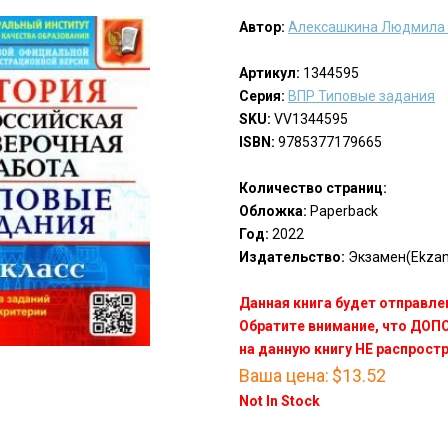
Автор:
Алексашкина Людмила 
Артикул:
1344595
Серия:
ВПР Типовые задания
SKU:
VV1344595
ISBN:
9785377179665
Количество страниц:
Обложка:
Paperback
Год:
2022
Издательство:
Экзамен(Ekza
Данная книга будет отправлен
Обратите внимание, что ДО
на данную книгу НЕ распрост
Ваша цена:
$13.52
Not In Stock