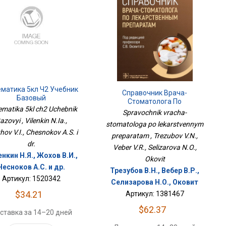
матика 5кл Ч2 Учебник
Справочник Врача-
Базовый
Стоматолога По
matika 5kl ch2 Uchebnik
Лекарственным Препаратам
Spravochnik vracha-
azovyi , Vilenkin N.Ia.,
stomatologa po lekarstvennym
hov V.I., Chesnokov A.S. i
preparatam , Trezubov V.N.,
dr.
Veber V.R., Selizarova N.O.,
нкин Н.Я., Жохов В.И.,
Okovit
Чесноков А.С. и др.
Трезубов В.Н., Вебер В.Р.,
Артикул: 1520342
Селизарова Н.О., Оковит
$34.21
Артикул: 1381467
$62.37
ставка за 14–20 дней