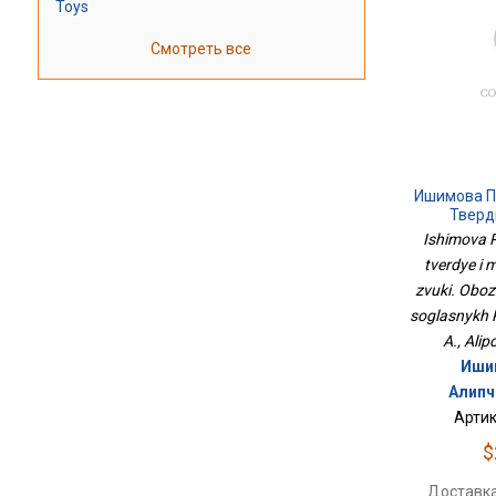
Toys
Смотреть все
Ишимова П
Тверд
Согласные 
Ishimova P
Мягкость 
tverdye i 
zvuki. Oboz
soglasnykh P
A., Ali
Ишим
Алипч
Артик
$
Доставка