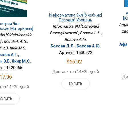
А
Информатика 9кл [Учебник]
[К
Базовый Уровень
метрия 9кл
Angli
Informatika 9kl [Uchebnik]
еские Материалы]
zad
Bazovyi uroven' , Bosova L.L.,
9kl [Didakticheskie
Bosova A.Iu.
 , Merzliak A.G.,
Афан
Босова Л.Л., Босова А.Ю.
 V.B, Iakir M.S.
Артикул: 1530922
зляк А.Г.,
$56.92
 В.Б, Якир М.С.
ул: 1420065
Доставка за 14–20 дней
17.96
До
КУПИТЬ
 за 14–20 дней
КУПИТЬ