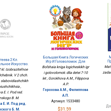
М
Большая Книга Логических
теева 2 Кл.
П
Игр И Головоломок: Для
льное Искусство.
Детей 7-10 Лет
Mate
Bol'shaia kniga logicheskikh igr
2 Чч. Часть 2 Для
kl. Izobrazitel'noe
zadan
бовидящих
i golovolomok: dlia detei 7-10
Uchebnik. V 2 chch.
чающихся
let , Gorokhova A.M., Filippova
a slabovidiashchikh
A.P.
iushchikhsia ,
Горохова А.М., Филиппова
a E. I. Pod red.
А.П.
skogo B. M.
Артикул: 1533480
 Е. И. Под ред.
До
$31.59
ского Б. М.