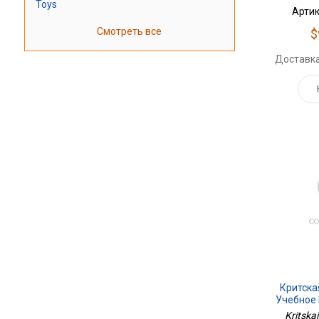
Toys
Артик
Смотреть все
$
Доставка
Критска
Учебное 
Часть 1 Д
Kritska