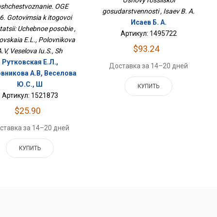
Osnovy rossiiskoi
ттестации: Учебное
shchestvoznanie. OGE
gosudarstvennosti , Isaev B. A.
Пособие
6. Gotovimsia k itogovoi
Исаев Б. А.
tatsii: Uchebnoe posobie ,
Артикул: 1495722
ovskaia E.L., Polovnikova
$93.24
A.V, Veselova Iu.S., Sh
Рутковская Е.Л.,
Доставка за 14–20 дней
вникова А.В, Веселова
Ю.С., Ш
КУПИТЬ
Артикул: 1521873
$25.90
ставка за 14–20 дней
КУПИТЬ