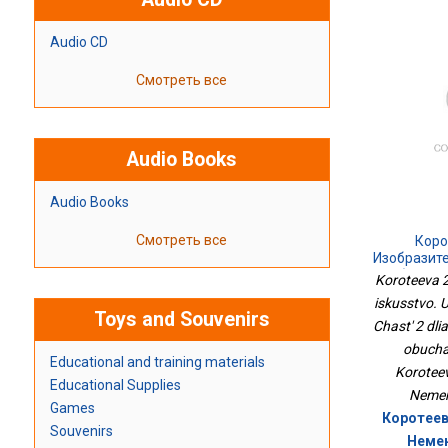
Audio CD
Смотреть все
Audio Books
Audio Books
Смотреть все
Коро
Изобразите
Учебник. В 
Koroteeva 2 
Сла
iskusstvo. 
Обу
Toys and Souvenirs
Chast' 2 dli
obucha
Educational and training materials
Koroteev
Educational Supplies
Nemen
Games
Коротеева
Souvenirs
Немен