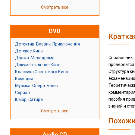
Смотреть все
DVD
Кратка
Детектив. Боевик. Приключения
Детское Кино
Справочник,
Драма. Мелодрама
проверяется
Документальное Кино
Структура к
Классика Советского Кино
экзаменацио
Комедия
Теоретическ
Музыка. Опера. Балет
комментария
Сериал
пособия при
Юмор, Сатира
знаний и сте
Смотреть все
Похожи
Audio CD