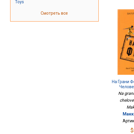
Toys
Смотреть все
На Грани Ф
Челове
Na grani 
chelove
Mak
Макк
Артик
$