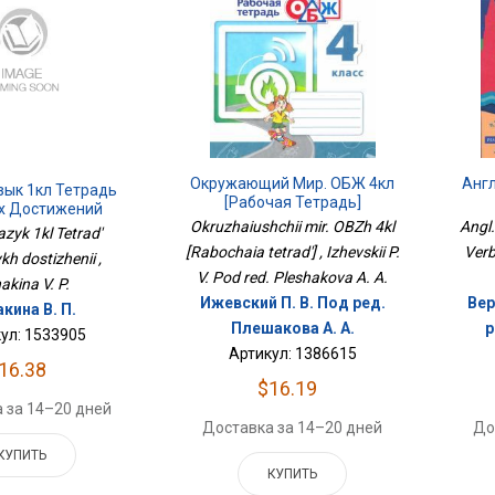
Окружающий Мир. ОБЖ 4кл
Англ
зык 1кл Тетрадь
[Рабочая Тетрадь]
х Достижений
Okruzhaiushchii mir. OBZh 4kl
Angl.
azyk 1kl Tetrad'
[Rabochaia tetrad'] , Izhevskii P.
Verb
h dostizhenii ,
V. Pod red. Pleshakova A. A.
akina V. P.
Ижевский П. В. Под ред.
Вер
кина В. П.
Плешакова А. А.
р
ул: 1533905
Артикул: 1386615
16.38
$16.19
 за 14–20 дней
Доставка за 14–20 дней
До
КУПИТЬ
КУПИТЬ