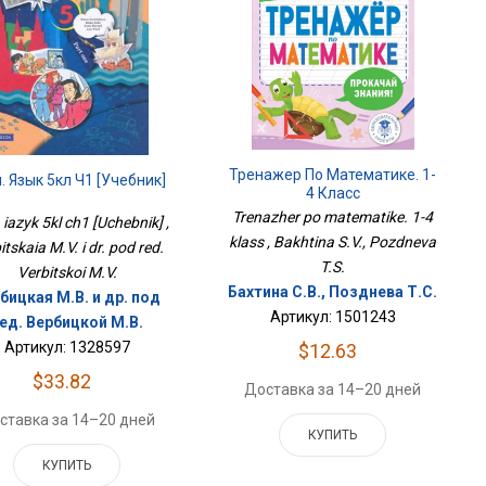
Тренажер По Математике. 1-
. Язык 5кл Ч1 [Учебник]
4 Класс
Trenazher po matematike. 1-4
 iazyk 5kl ch1 [Uchebnik] ,
klass , Bakhtina S.V., Pozdneva
itskaia M.V. i dr. pod red.
T.S.
Verbitskoi M.V.
Бахтина С.В., Позднева Т.С.
бицкая М.В. и др. под
Артикул: 1501243
ед. Вербицкой М.В.
Артикул: 1328597
$12.63
$33.82
Доставка за 14–20 дней
ставка за 14–20 дней
КУПИТЬ
КУПИТЬ