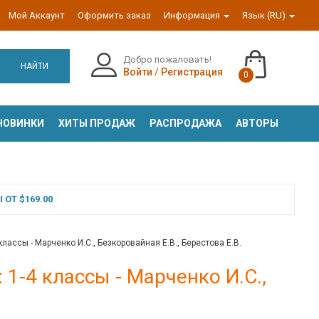
Мой Аккаунт
Оформить заказ
Информация
Язык (RU)
Добро пожаловать!
НАЙТИ
Войти
/
Регистрация
0
НОВИНКИ
ХИТЫ ПРОДАЖ
РАСПРОДАЖА
АВТОРЫ
ОТ $169.00
лассы - Марченко И.С., Безкоровайная Е.В., Берестова Е.В.
1-4 классы - Марченко И.С.,