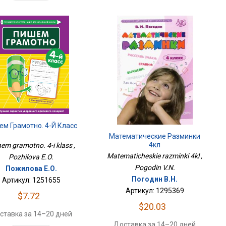
м Грамотно. 4-Й Класс
Математические Разминки
4кл
em gramotno. 4-i klass ,
Matematicheskie razminki 4kl ,
Pozhilova E.O.
Pogodin V.N.
Пожилова Е.О.
Погодин В.Н.
Артикул: 1251655
Артикул: 1295369
$7.72
$20.03
ставка за 14–20 дней
Доставка за 14–20 дней