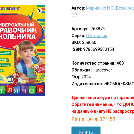
Автор:
Марченко И.С., Безкоров
Е.В.
Артикул:
768874
Серия:
Светлячок
SKU:
358660
ISBN:
9785699500154
Количество страниц:
480
Обложка:
Hardcover
Год:
2024
Издательство:
ЭКСМО(EKSMO
Данная книга будет отправлен
Обратите внимание, что ДО
на данную книгу НЕ распрост
Ваша цена:
$21.58
КУПИТЬ