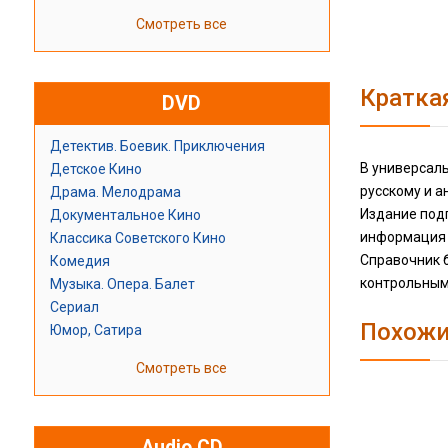
Смотреть все
Кратка
DVD
Детектив. Боевик. Приключения
В универсал
Детское Кино
русскому и 
Драма. Мелодрама
Издание под
Документальное Кино
информация 
Классика Советского Кино
Справочник 
Комедия
контрольным
Музыка. Опера. Балет
Сериал
Похожи
Юмор, Сатира
Смотреть все
Audio CD