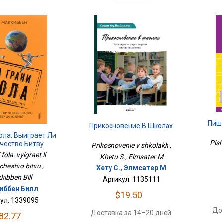
Пише
Прикосновение В Школах
ола: Выиграет Ли
Pish
чество Битву
Prikosnovenie v shkolakh ,
fola: vyigraet li
Khetu S., Elmsater M
chestvo bitvu ,
Хету С., Элмсатер М
kibben Bill
Артикул: 1135111
иббен Билл
$19.50
ул: 1339095
До
Доставка за 14–20 дней
82.77