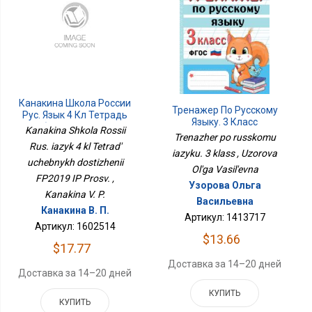
Канакина Школа России
Тренажер По Русскому
Рус. Язык 4 Кл Тетрадь
Языку. 3 Класс
Учебных Достижений
Kanakina Shkola Rossii
Trenazher po russkomu
ФП2019 ИП Просв.
Rus. iazyk 4 kl Tetrad'
iazyku. 3 klass , Uzorova
uchebnykh dostizhenii
Ol'ga Vasil'evna
FP2019 IP Prosv. ,
Узорова Ольга
Kanakina V. P.
Васильевна
Канакина В. П.
Артикул: 1413717
Артикул: 1602514
$13.66
$17.77
Доставка за 14–20 дней
Доставка за 14–20 дней
КУПИТЬ
КУПИТЬ