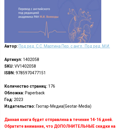
Автор:
Под ред. С.С. Мартина Пер. с англ.: Под ред. М.И.
Артикул:
1402058
SKU:
VV1402058
ISBN:
9785970477151
Количество страниц:
176
Обложка:
Paperback
Год:
2023
Издательство:
Гэотар-Медиа(Geotar-Media)
Данная книга будет отправлена в течение 14-16 дней.
Обратите внимание, что ДОПОЛНИТЕЛЬНЫЕ скидки на