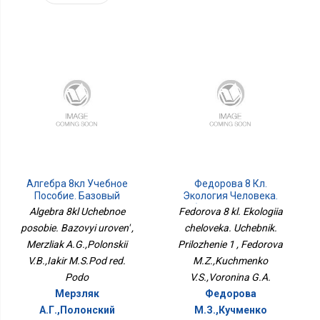
Алгебра 8кл Учебное
Федорова 8 Кл.
Пособие. Базовый
Экология Человека.
Уровень
Учебник. Приложение 1
Algebra 8kl Uchebnoe
Fedorova 8 kl. Ekologiia
posobie. Bazovyi uroven' ,
cheloveka. Uchebnik.
Merzliak A.G.,Polonskii
Prilozhenie 1 , Fedorova
V.B.,Iakir M.S.Pod red.
M.Z.,Kuchmenko
Podo
V.S.,Voronina G.A.
Мерзляк
Федорова
А.Г.,Полонский
М.З.,Кучменко