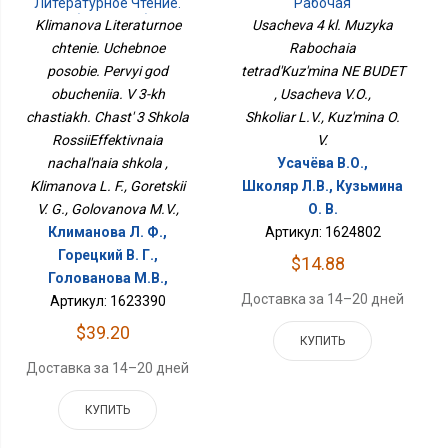
Литературное Чтение.
Рабочая
Учебное Пособие.
ТетрадьКузьмина НЕ
Klimanova Literaturnoe
Usacheva 4 kl. Muzyka
Первый Год Обучения. В
БУДЕТ
chtenie. Uchebnoe
Rabochaia
3-Х Частях. Часть 3
posobie. Pervyi god
Школа
tetrad'Kuz'mina NE BUDET
РоссииЭффективная
obucheniia. V 3-kh
, Usacheva V.O.,
Начальная Школа
chastiakh. Chast' 3 Shkola
Shkoliar L.V., Kuz'mina O.
RossiiEffektivnaia
V.
nachal'naia shkola ,
Усачёва В.О.,
Klimanova L. F., Goretskii
Школяр Л.В., Кузьмина
V. G., Golovanova M.V.,
О. В.
Климанова Л. Ф.,
Артикул: 1624802
Горецкий В. Г.,
$14.88
Голованова М.В.,
Доставка за 14–20 дней
Артикул: 1623390
$39.20
КУПИТЬ
Доставка за 14–20 дней
КУПИТЬ