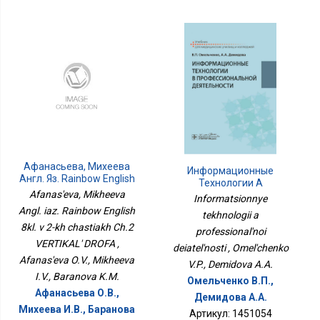
Афанасьева, Михеева
Информационные
Англ. Яз. Rainbow English
Технологии А
8кл. В 2-Х Частях Ч.2
Afanas'eva, Mikheeva
Профессиональной
Informatsionnye
ВЕРТИКАЛЬ ДРОФА
Деятельности
Angl. iaz. Rainbow English
tekhnologii a
8kl. v 2-kh chastiakh Ch.2
professional'noi
VERTIKAL' DROFA ,
deiatel'nosti , Omel'chenko
Afanas'eva O.V., Mikheeva
V.P., Demidova A.A.
I.V., Baranova K.M.
Омельченко В.П.,
Афанасьева О.В.,
Демидова А.А.
Михеева И.В., Баранова
Артикул: 1451054