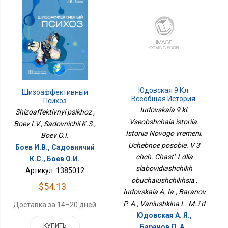
Юдовская 9 Кл.
Шизоаффективный
Всеобщая История.
Психоз
История Нового
Iudovskaia 9 kl.
Shizoaffektivnyi psikhoz ,
Времени. Учебное
Vseobshchaia istoriia.
Boev I.V., Sadovnichii K.S.,
Пособие. В 3 Чч. Часть 1
Istoriia Novogo vremeni.
Для Слабовидящих
Boev O.I.
Обучающихся
Uchebnoe posobie. V 3
Боев И.В., Садовничий
chch. Chast' 1 dlia
К.С., Боев О.И.
slabovidiashchikh
Артикул: 1385012
obuchaiushchikhsia ,
$54.13
Iudovskaia A. Ia., Baranov
P. A., Vaniushkina L. M. i d
Доставка за 14–20 дней
Юдовская А. Я.,
КУПИТЬ
Баранов П. А.,