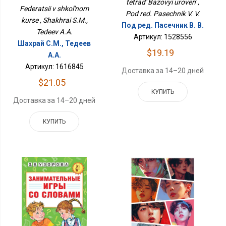
tetrad' Bazovyi uroven' ,
Federatsii v shkol'nom
Pod red. Pasechnik V. V.
kurse , Shakhrai S.M.,
Под ред. Пасечник В. В.
Tedeev A.A.
Артикул: 1528556
Шахрай С.М., Тедеев
$19.19
А.А.
Артикул: 1616845
Доставка за 14–20 дней
$21.05
КУПИТЬ
Доставка за 14–20 дней
КУПИТЬ