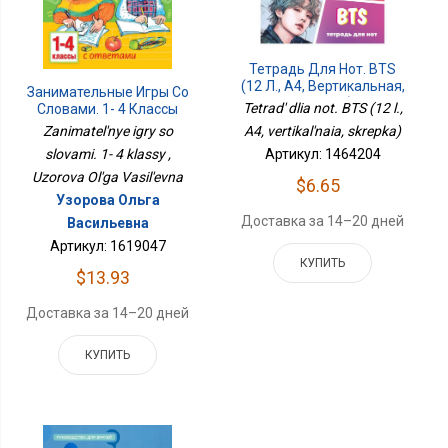
Тетрадь Для Нот. BTS
(12 Л., А4, Вертикальная,
Занимательные Игры Со
Скрепка)
Tetrad' dlia not. BTS (12 l.,
Словами. 1- 4 Классы
Zanimatel'nye igry so
A4, vertikal'naia, skrepka)
slovami. 1- 4 klassy ,
Артикул: 1464204
Uzorova Ol'ga Vasil'evna
$6.65
Узорова Ольга
Доставка за 14–20 дней
Васильевна
Артикул: 1619047
КУПИТЬ
$13.93
Доставка за 14–20 дней
КУПИТЬ