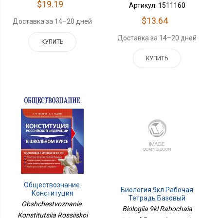
$19.19
Артикул: 1511160
$13.64
Доставка за 14–20 дней
Доставка за 14–20 дней
КУПИТЬ
КУПИТЬ
Обществознание.
Биология 9кл Рабочая
Конституция
Тетрадь Базовый
Российской Федерации
Obshchestvoznanie.
Уровень
Biologiia 9kl Rabochaia
В Школьном Курсе
Konstitutsiia Rossiiskoi