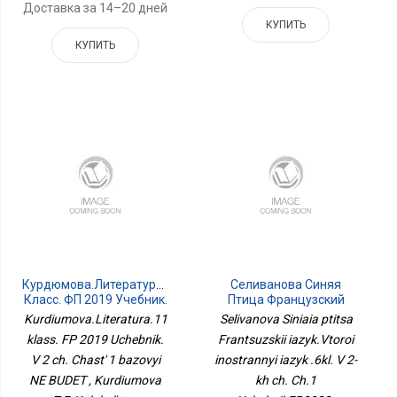
Доставка за 14–20 дней
КУПИТЬ
КУПИТЬ
Курдюмова.Литература.11
Селиванова Синяя
Класс. ФП 2019 Учебник.
Птица Французский
В 2 Ч. Часть 1 Базовый
Язык.Второй
Kurdiumova.Literatura.11
Selivanova Siniaia ptitsa
НЕ БУДЕТ
Иностранный Язык .6кл.
klass. FP 2019 Uchebnik.
Frantsuzskii iazyk.Vtoroi
В 2-Х Ч. Ч.1
V 2 ch. Chast' 1 bazovyi
inostrannyi iazyk .6kl. V 2-
УчебникФП2022
NE BUDET , Kurdiumova
kh ch. Ch.1