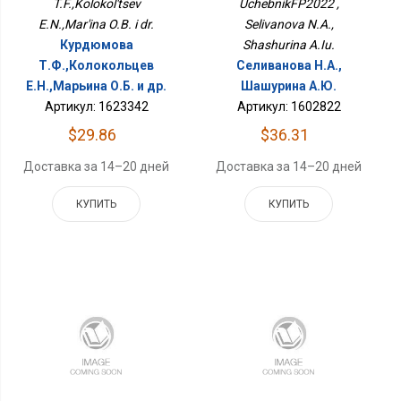
T.F.,Kolokol'tsev
UchebnikFP2022 ,
E.N.,Mar'ina O.B. i dr.
Selivanova N.A.,
Курдюмова
Shashurina A.Iu.
Т.Ф.,Колокольцев
Селиванова Н.А.,
Е.Н.,Марьина О.Б. и др.
Шашурина А.Ю.
Артикул: 1623342
Артикул: 1602822
$29.86
$36.31
Доставка за 14–20 дней
Доставка за 14–20 дней
КУПИТЬ
КУПИТЬ