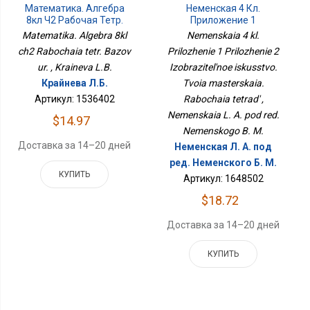
Математика. Алгебра
Неменская 4 Кл.
8кл Ч2 Рабочая Тетр.
Приложение 1
Базов Ур.
Приложение 2
Matematika. Algebra 8kl
Nemenskaia 4 kl.
Изобразительное
ch2 Rabochaia tetr. Bazov
Prilozhenie 1 Prilozhenie 2
Искусство. Твоя
ur. , Kraineva L.B.
Izobrazitel'noe iskusstvo.
Мастерская. Рабочая
Тетрадь
Крайнева Л.Б.
Tvoia masterskaia.
Артикул: 1536402
Rabochaia tetrad' ,
Nemenskaia L. A. pod red.
$14.97
Nemenskogo B. M.
Доставка за 14–20 дней
Неменская Л. А. под
ред. Неменского Б. М.
КУПИТЬ
Артикул: 1648502
$18.72
Доставка за 14–20 дней
КУПИТЬ