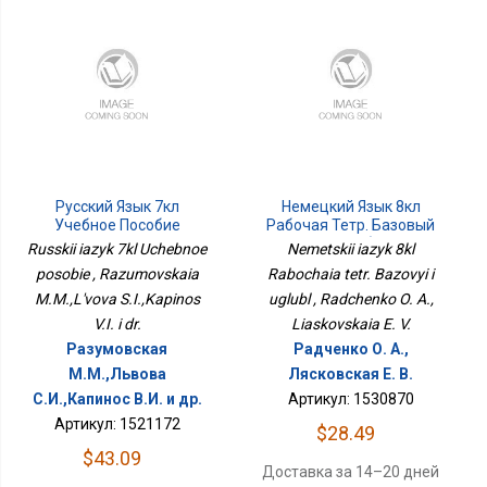
Русский Язык 7кл
Немецкий Язык 8кл
Учебное Пособие
Рабочая Тетр. Базовый
И Углубл
Russkii iazyk 7kl Uchebnoe
Nemetskii iazyk 8kl
posobie , Razumovskaia
Rabochaia tetr. Bazovyi i
M.M.,L'vova S.I.,Kapinos
uglubl , Radchenko O. A.,
V.I. i dr.
Liaskovskaia E. V.
Разумовская
Радченко О. А.,
М.М.,Львова
Лясковская Е. В.
С.И.,Капинос В.И. и др.
Артикул: 1530870
Артикул: 1521172
$28.49
$43.09
Доставка за 14–20 дней