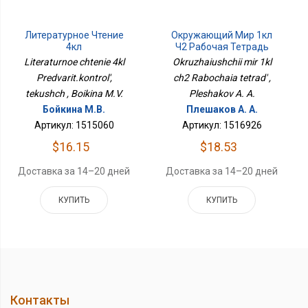
Литературное Чтение
Окружающий Мир 1кл
4кл
Ч2 Рабочая Тетрадь
Предварит.контроль,
Literaturnoe chtenie 4kl
Okruzhaiushchii mir 1kl
Текущ
Predvarit.kontrol',
ch2 Rabochaia tetrad' ,
tekushch , Boikina M.V.
Pleshakov A. A.
Бойкина М.В.
Плешаков А. А.
Артикул: 1515060
Артикул: 1516926
$16.15
$18.53
Доставка за 14–20 дней
Доставка за 14–20 дней
КУПИТЬ
КУПИТЬ
Контакты