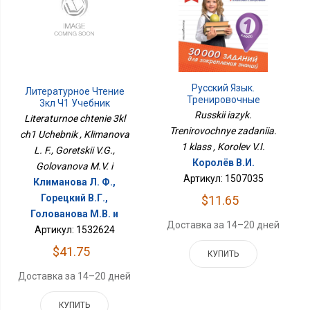
Русский Язык.
Литературное Чтение
Тренировочные
3кл Ч1 Учебник
Задания. 1 Класс
Russkii iazyk.
Literaturnoe chtenie 3kl
Trenirovochnye zadaniia.
ch1 Uchebnik , Klimanova
1 klass , Korolev V.I.
L. F., Goretskii V.G.,
Королёв В.И.
Golovanova M.V. i
Артикул: 1507035
Климанова Л. Ф.,
Горецкий В.Г.,
$11.65
Голованова М.В. и
Доставка за 14–20 дней
Артикул: 1532624
$41.75
КУПИТЬ
Доставка за 14–20 дней
КУПИТЬ