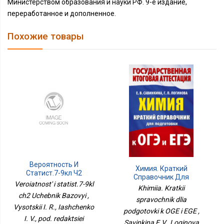
Министерством образования и науки РФ. 9-е издание,
переработанное и дополненное.
Похожие товары
Вероятность И
Химия. Краткий
Статист.7-9кл Ч2
Справочник Для
Учебник Базовый
Veroiatnost' i statist.7-9kl
Подготовки К ОГЭ И ЕГЭ
Khimiia. Kratkii
ch2 Uchebnik Bazovyi ,
spravochnik dlia
Vysotskii I. R., Iashchenko
podgotovki k OGE i EGE ,
I. V., pod. redaktsiei
Savinkina E.V., Loginova