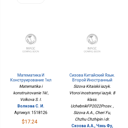
Математика И
Сизова Китайский Язык.
Конструирование 1кл
Второй Иностранный
Язык. 8 Класс.
Matematika i
Sizova Kitaiskii iazyk.
УчебникФП2022Просв.
konstruirovanie 1kl ,
Vtoroi inostrannyi iazyk. 8
Volkova S. I.
klass.
Волкова С. И.
UchebnikFP2022Prosv. ,
Артикул: 1518126
Sizova A.A., Chen' Fu,
Chzhu Chzhipin i dr.
$17.24
Сизова А.А., Чэнь Фу,