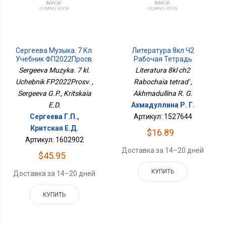
Сергеева Музыка. 7 Кл.
Литература 8кл Ч2
Учебник ФП2022Просв.
Рабочая Тетрадь
Sergeeva Muzyka. 7 kl.
Literatura 8kl ch2
Uchebnik FP2022Prosv. ,
Rabochaia tetrad' ,
Sergeeva G.P., Kritskaia
Akhmadullina R. G.
E.D.
Ахмадуллина Р. Г.
Сергеева Г.П.,
Артикул: 1527644
Критская Е.Д.
$16.89
Артикул: 1602902
Доставка за 14–20 дней
$45.95
КУПИТЬ
Доставка за 14–20 дней
КУПИТЬ