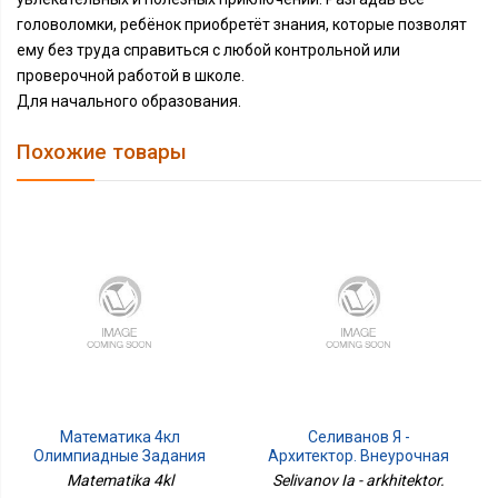
головоломки, ребёнок приобретёт знания, которые позволят
ему без труда справиться с любой контрольной или
проверочной работой в школе.
Для начального образования.
Похожие товары
Математика 4кл
Селиванов Я -
Олимпиадные Задания
Архитектор. Внеурочная
Деятельность. 5-8
Matematika 4kl
Selivanov Ia - arkhitektor.
Классы. Учебное