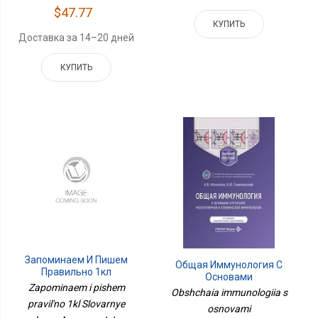
$47.77
КУПИТЬ
Доставка за 14–20 дней
КУПИТЬ
Запоминаем И Пишем
Общая Иммунология С
Правильно 1кл
Основами
Словарные Слова
Zapominaem i pishem
Клеточной,молекулярной
Obshchaia immunologiia s
И Клинической
pravil'no 1kl Slovarnye
osnovami
Иммунологии