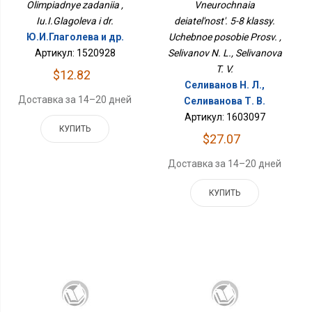
Olimpiadnye zadaniia ,
Vneurochnaia
Пособие Просв.
Iu.I.Glagoleva i dr.
deiatel'nost'. 5-8 klassy.
Ю.И.Глаголева и др.
Uchebnoe posobie Prosv. ,
Артикул: 1520928
Selivanov N. L., Selivanova
T. V.
$12.82
Селиванов Н. Л.,
Доставка за 14–20 дней
Селиванова Т. В.
Артикул: 1603097
КУПИТЬ
$27.07
Доставка за 14–20 дней
КУПИТЬ