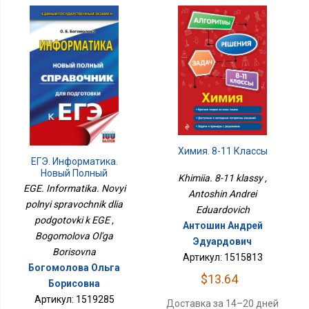
Химия. 8-11 Классы
ЕГЭ. Информатика.
Новый Полный
Khimiia. 8-11 klassy ,
Справочник Для
EGE. Informatika. Novyi
Antoshin Andrei
Подготовки К ЕГЭ
polnyi spravochnik dlia
Eduardovich
podgotovki k EGE ,
Антошин Андрей
Bogomolova Ol'ga
Эдуардович
Borisovna
Артикул: 1515813
Богомолова Ольга
$13.64
Борисовна
Артикул: 1519285
Доставка за 14–20 дней