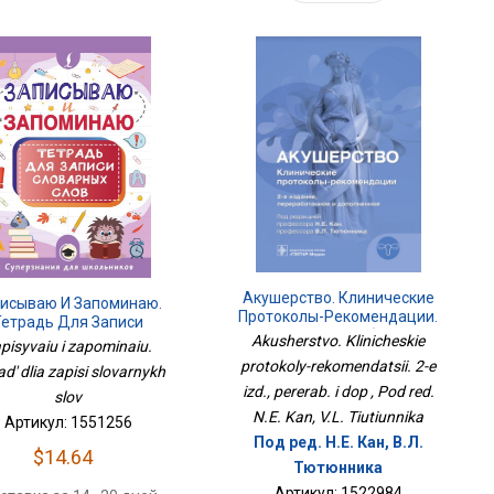
Акушерство. Клинические
исываю И Запоминаю.
Протоколы-Рекомендации.
Тетрадь Для Записи
2-Е Изд., Перераб. И Доп
Словарных Слов
Akusherstvo. Klinicheskie
pisyvaiu i zapominaiu.
protokoly-rekomendatsii. 2-e
ad' dlia zapisi slovarnykh
izd., pererab. i dop , Pod red.
slov
N.E. Kan, V.L. Tiutiunnika
Артикул: 1551256
Под ред. Н.Е. Кан, В.Л.
$14.64
Тютюнника
Артикул: 1522984