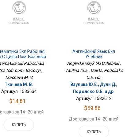
тематика 5кл Рабочая
Английский Язык 6кл
р.с Цифр.пом. Базовый
Учебник
ematika 5kl Rabochaia
Angliiskii iazyk 6kl Uchebnik ,
tr.s tsifr.pom. Bazovyi ,
Vaulina Iu.E., Duli D., Podoliako
Tkacheva M. V.
O.E. i dr.
Ткачева М. В.
Ваулина Ю.Е., Дули Д.,
Артикул: 1533634
Подоляко О.Е. и др.
Артикул: 1532612
$14.81
$59.86
ставка за 14–20 дней
Доставка за 14–20 дней
КУПИТЬ
КУПИТЬ