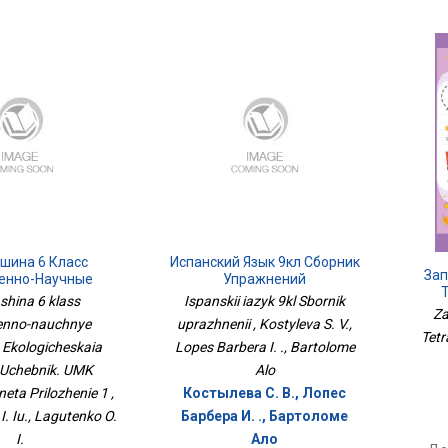
шина 6 Класс
Испанский Язык 9кл Сборник
Зап
венно-Научные
Упражнений
. Экологическая
shina 6 klass
Ispanskii iazyk 9kl Sbornik
. Учебник. УМК
Za
enno-nauchnye
uprazhnenii , Kostyleva S. V.,
анета Приложение
Tetr
 Ekologicheskaia
1
Lopes Barbera I. ., Bartolome
. Uchebnik. UMK
Alo
neta Prilozhenie 1 ,
Костылева С. В., Лопес
I. Iu., Lagutenko O.
Барбера И. ., Бартоломе
I.
Ало