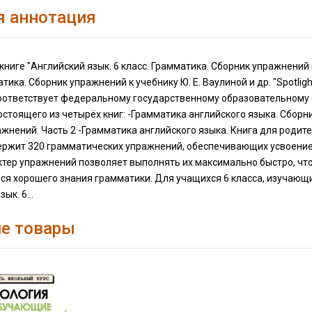
я аннотация
книге "Английский язык. 6 класс. Грамматика. Сборник упражнений к
атика. Сборник упражнений к учебнику Ю. Е. Ваулиной и др. "Spotlig
оответствует федеральному государственному образовательному с
остоящего из четырёх книг: -Грамматика английского языка. Сборн
жнений. Часть 2 -Грамматика английского языка. Книга для родит
ержит 320 грамматических упражнений, обеспечивающих усвоение 
ктер упражнений позволяет выполнять их максимально быстро, что
ся хорошего знания грамматики. Для учащихся 6 класса, изучающих а
ык. 6...
е товары