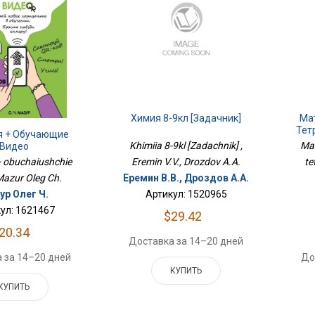
Химия 8-9кл [Задачник]
Ма
Тет
я + Обучающие
Khimiia 8-9kl [Zadachnik] ,
Mat
Видео
 + obuchaiushchie
Eremin V.V., Drozdov A.A.
te
 Mazur Oleg Ch.
Еремин В.В., Дроздов А.А.
ур Олег Ч.
Артикул: 1520965
ул: 1621467
$29.42
20.34
Доставка за 14–20 дней
 за 14–20 дней
До
КУПИТЬ
КУПИТЬ