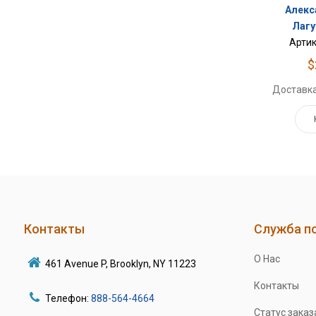
Алекс
Лагу
Артик
$
Доставка
Контакты
Служба п
О Нас
461 Avenue P, Brooklyn, NY 11223
Контакты
Телефон:
888-564-4664
Статус заказ