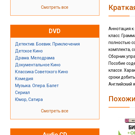
Кратка
Смотреть все
Аннотация к 
DVD
класс. Грамм
полностью с
Детектив. Боевик. Приключения
комплекта, с
Детское Кино
Сборник упра
Драма. Мелодрама
Пособие сод
Документальное Кино
классе. Хара
Классика Советского Кино
сроки добить
Комедия
Английский яз
Музыка. Опера. Балет
Сериал
Похожи
Юмор, Сатира
Смотреть все
Audio CD