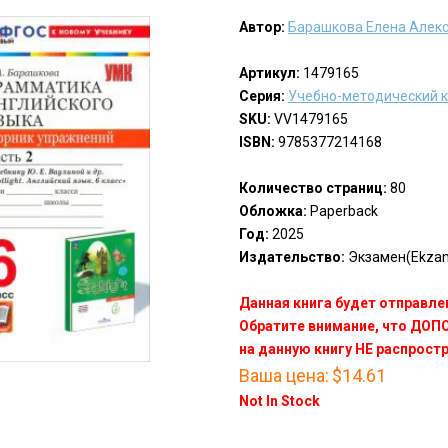
Автор:
Барашкова Елена Алек
Артикул:
1479165
Серия:
Учебно-методический 
SKU:
VV1479165
ISBN:
9785377214168
Количество страниц:
80
Обложка:
Paperback
Год:
2025
Издательство:
Экзамен(Ekza
Данная книга будет отправлен
Обратите внимание, что ДО
на данную книгу НЕ распрост
Ваша цена:
$14.61
Not In Stock