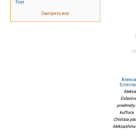
Toys
Смотреть все
Алекса
Естест
Предметы
Aleksa
Культура
Estestv
Чистая Пл
predmety.
kul'tura
Chistaia pla
Aleksashina 