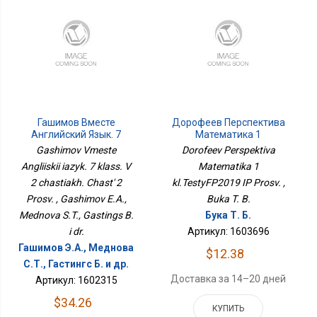
Гашимов Вместе
Дорофеев Перспектива
Английский Язык. 7
Математика 1
Класс. В 2 Частях. Часть
Кл.ТестыФП2019 ИП
Gashimov Vmeste
Dorofeev Perspektiva
2 Просв.
Просв.
Angliiskii iazyk. 7 klass. V
Matematika 1
2 chastiakh. Chast' 2
kl.TestyFP2019 IP Prosv. ,
Prosv. , Gashimov E.A.,
Buka T. B.
Mednova S.T., Gastings B.
Бука Т. Б.
i dr.
Артикул: 1603696
Гашимов Э.А., Меднова
$12.38
С.Т., Гастингс Б. и др.
Доставка за 14–20 дней
Артикул: 1602315
$34.26
КУПИТЬ