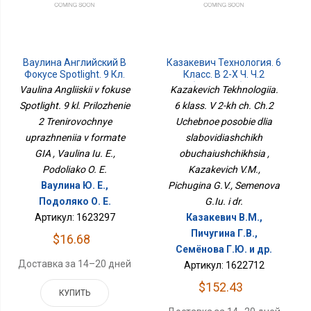
Ваулина Английский В
Казакевич Технология. 6
Фокусе Spotlight. 9 Кл.
Класс. В 2-Х Ч. Ч.2
Приложение 2
Учебное Пособие Для
Vaulina Angliiskii v fokuse
Kazakevich Tekhnologiia.
Тренировочные
Слабовидящих
Spotlight. 9 kl. Prilozhenie
6 klass. V 2-kh ch. Ch.2
Упражнения В Формате
Обучающихся
2 Trenirovochnye
ГИА
Uchebnoe posobie dlia
uprazhneniia v formate
slabovidiashchikh
GIA , Vaulina Iu. E.,
obuchaiushchikhsia ,
Podoliako O. E.
Kazakevich V.M.,
Ваулина Ю. Е.,
Pichugina G.V., Semenova
Подоляко О. Е.
G.Iu. i dr.
Артикул: 1623297
Казакевич В.М.,
Пичугина Г.В.,
$16.68
Семёнова Г.Ю. и др.
Доставка за 14–20 дней
Артикул: 1622712
$152.43
КУПИТЬ