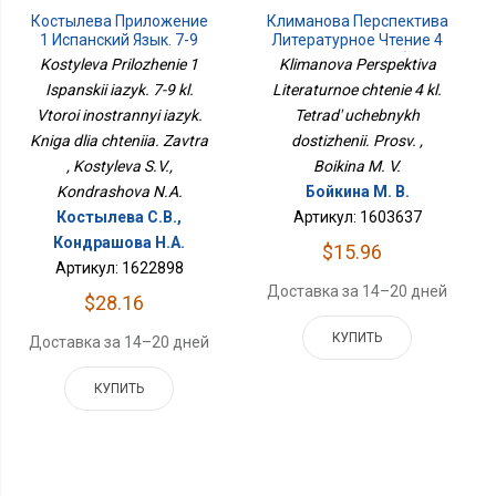
Костылева Приложение
Климанова Перспектива
1 Испанский Язык. 7-9
Литературное Чтение 4
Кл. Второй Иностранный
Кл. Тетрадь Учебных
Kostyleva Prilozhenie 1
Klimanova Perspektiva
Язык. Книга Для Чтения.
Достижений. Просв.
Ispanskii iazyk. 7-9 kl.
Literaturnoe chtenie 4 kl.
Завтра
Vtoroi inostrannyi iazyk.
Tetrad' uchebnykh
Kniga dlia chteniia. Zavtra
dostizhenii. Prosv. ,
, Kostyleva S.V.,
Boikina M. V.
Kondrashova N.A.
Бойкина М. В.
Костылева С.В.,
Артикул: 1603637
Кондрашова Н.А.
$15.96
Артикул: 1622898
Доставка за 14–20 дней
$28.16
КУПИТЬ
Доставка за 14–20 дней
КУПИТЬ