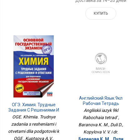
Доставка за 14–20 дней
КУПИТЬ
Английский Язык 9кл
Рабочая Тетрадь
ОГЭ. Химия. Трудные
Задания С Решениями И
Angliiskii iazyk 9kl
Ответами Для
OGE. Khimiia. Trudnye
Rabochaia tetrad' ,
Подготовки К ОГЭ
zadaniia s resheniiami i
Baranova K. M., Duli D.,
otvetami dlia podgotovki k
Kopylova V. V. i dr.
OGE , Kuptsova A.V.,
Баранова К. М., Дули