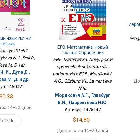
ierog
ий Язык 2кл Ч2
чебник
ЕГЭ. Математика. Новый
ii iazyk 2kl ch2
Полный Справочник
Школьника Для Подготовки
kova N. I., Duli D.,
EGE. Matematika. Novyi polnyi
К ЕГЭ
va M. D. i dr.
spravochnik shkol'nika dlia
. И., Дули Д.,
podgotovki k EGE , Mordkovich
ва М. Д. и др.
До
A.G., Glizburg V.I., Lavrent'eva
ул: 1460021
N.Iu.
Мордкович А.Г., Глизбург
30.38
В.И., Лаврентьева Н.Ю.
 за 14–20 дней
Артикул: 1475147
$14.85
КУПИТЬ
Доставка за 14–20 дней