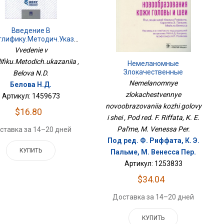
Введение В
Иероглифику.Методич.указания
Vvedenie v
lifiku.Metodich.ukazaniia ,
Немеланомные
Злокачественные
Belova N.D.
Новообразования Кожи
Nemelanomnye
Белова Н.Д.
Головы И Шеи
zlokachestvennye
Артикул: 1459673
novoobrazovaniia kozhi golovy
$16.80
i shei , Pod red. F. Riffata, K. E.
Pal'me, M. Venessa Per.
ставка за 14–20 дней
Под ред. Ф. Риффата, К. Э.
КУПИТЬ
Пальме, М. Венесса Пер.
Артикул: 1253833
$34.04
Доставка за 14–20 дней
КУПИТЬ