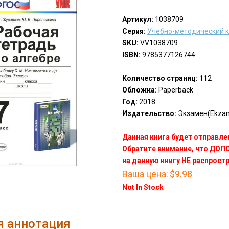
Артикул:
1038709
Серия:
Учебно-методический 
SKU:
VV1038709
ISBN:
9785377126744
Количество страниц:
112
Обложка:
Paperback
Год:
2018
Издательство:
Экзамен(Ekza
Данная книга будет отправлен
Обратите внимание, что ДО
на данную книгу НЕ распрост
Ваша цена:
$9.98
Not In Stock
я аннотация