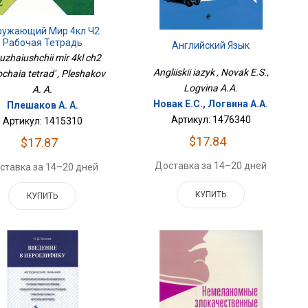
ружающий Мир 4кл Ч2
Рабочая Тетрадь
Английский Язык
uzhaiushchii mir 4kl ch2
Angliiskii iazyk , Novak E.S.,
chaia tetrad' , Pleshakov
Logvina A.A.
A. A.
Новак Е.С., Логвина А.А.
Плешаков А. А.
Артикул: 1476340
Артикул: 1415310
$17.84
$17.87
Доставка за 14–20 дней
ставка за 14–20 дней
КУПИТЬ
КУПИТЬ