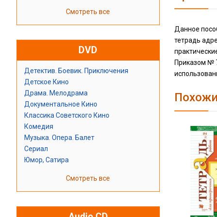
Смотреть все
Данное посо
тетрадь адре
DVD
практические
Приказом № 
Детектив. Боевик. Приключения
использован
Детское Кино
Драма. Мелодрама
Похожи
Документальное Кино
Классика Советского Кино
Комедия
Музыка. Опера. Балет
Сериал
Юмор, Сатира
Смотреть все
Audio CD