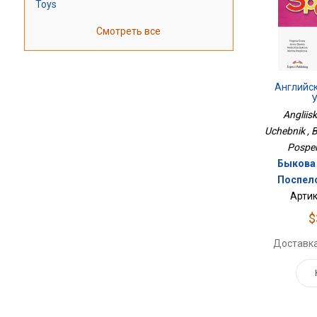
Toys
Смотреть все
Английск
У
Angliisk
Uchebnik , By
Pospelo
Быкова Н
Поспело
Артик
$
Доставка