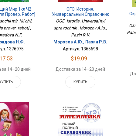
ий Мир 1кл Ч2
ОГЭ. История.
Ок
ля Провер. Работ]
Универсальный Справочник
hchii mir 1kl ch2
OGE. Istoriia. Universal'nyi
Okr
ia prover. rabot] ,
spravochnik , Morozov A.Iu.,
Rabo
radova N.F.
Pazin R.V.
радова Н.Ф.
Морозов А.Ю., Пазин Р.В.
ул: 1376975
Артикул: 1365698
17.53
$19.09
 за 14–20 дней
Доставка за 14–20 дней
До
КУПИТЬ
КУПИТЬ