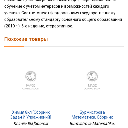
обучение с учётом интересов и возможностей каждого
ученика. Соответствует Федеральному государственному
образовательному стандарту основного общего образования
(2010 г.). 6-е издание, стереотипное.
Похожие товары
Химия 8кл [Сборник
Бурмистрова
Задач И Упражнений]
Математика. Сборник
Рабочих Программ. 5-6
Khimiia 8kl [Sbornik
Burmistrova Matematika.
Классы. НЕ БУДЕТ