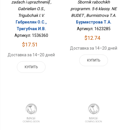
zadach i uprazhnenii] ,
Sbornik rabochikh
Gabrielian O.S.,
programm. 5-6 klassy. NE
Trigubchak I.V.
BUDET , Burmistrova T.A.
Габриелян О.С.,
Бурмистрова Т.А.
Тригубчак И.В.
Артикул: 1623285
Артикул: 1536360
$12.74
$17.51
Доставка за 14–20 дней
Доставка за 14–20 дней
КУПИТЬ
КУПИТЬ