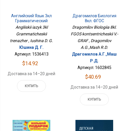
Английский Язык 3кл
Драгомилов Биология
Грамматический
8кл. ФГОС
Тренажер
Концентрический В.-
Angliiskii iazyk 3kl
Dragomilov Biologiia 8kl.
ГРАФ
Grammaticheskii
FGOS kontsentricheskii V.-
trenazher , Iushina D. G.
GRAF , Dragomilov
Юшина Д. Г.
A.G.,Mash R.D.
Артикул: 1536413
Драгомилов А.Г.,Маш
Р.Д.
$14.92
Артикул: 1602845
Доставка за 14–20 дней
$40.69
КУПИТЬ
Доставка за 14–20 дней
КУПИТЬ