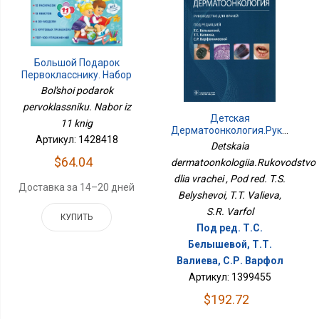
Большой Подарок
Первокласснику. Набор
Из 11 Книг
Bol'shoi podarok
pervoklassniku. Nabor iz
Детская
11 knig
Дерматоонкология.Руководст
Артикул: 1428418
Для Врачей
Detskaia
$64.04
dermatoonkologiia.Rukovodstvo
dlia vrachei , Pod red. T.S.
Доставка за 14–20 дней
Belyshevoi, T.T. Valieva,
S.R. Varfol
КУПИТЬ
Под ред. Т.С.
Белышевой, Т.Т.
Валиева, С.Р. Варфол
Артикул: 1399455
$192.72