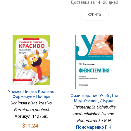
Доставка за 14–20 дней
КУПИТЬ
Учимся Писать Красиво.
Физиотерапия.Учеб.для
Формируем Почерк
Мед.училищ И Вузов
Uchimsia pisat' krasivo.
Fizioterapiia.Ucheb.dlia
Formiruem pocherk
med.uchilishch i vuzov ,
Артикул: 1427585
Ponomarenko G.N.
$11.24
Пономаренко Г.Н.