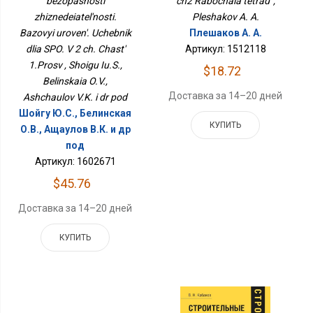
bezopasnosti
ch2 Rabochaia tetrad' ,
Учебник Для СПО. В 2 Ч.
zhiznedeiatel'nosti.
Часть 1.Просв
Pleshakov A. A.
Bazovyi uroven'. Uchebnik
Плешаков А. А.
dlia SPO. V 2 ch. Chast'
Артикул: 1512118
1.Prosv , Shoigu Iu.S.,
$18.72
Belinskaia O.V.,
Доставка за 14–20 дней
Ashchaulov V.K. i dr pod
Шойгу Ю.С., Белинская
КУПИТЬ
О.В., Ащаулов В.К. и др
под
Артикул: 1602671
$45.76
Доставка за 14–20 дней
КУПИТЬ