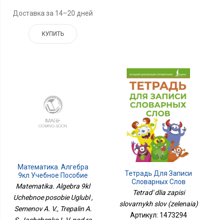
Доставка за 14–20 дней
КУПИТЬ
Математика. Алгебра
Тетрадь Для Записи
9кл Учебное Пособие
Словарных Слов
Углубл
Matematika. Algebra 9kl
(зеленая)
Tetrad' dlia zapisi
Uchebnoe posobie Uglubl ,
slovarnykh slov (zelenaia)
Semenov A. V., Trepalin A.
Артикул: 1473294
S., Iashchenko I. V. pod re