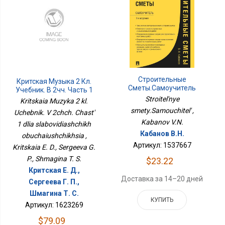
Строительные
Критская Музыка 2 Кл.
Сметы.Самоучитель
Учебник. В 2чч. Часть 1
Для Слабовидящих
Stroitel'nye
Kritskaia Muzyka 2 kl.
Обучающихся
smety.Samouchitel' ,
Uchebnik. V 2chch. Chast'
Kabanov V.N.
1 dlia slabovidiashchikh
Кабанов В.Н.
obuchaiushchikhsia ,
Артикул: 1537667
Kritskaia E. D., Sergeeva G.
P., Shmagina T. S.
$23.22
Критская Е. Д.,
Доставка за 14–20 дней
Сергеева Г. П.,
Шмагина Т. С.
КУПИТЬ
Артикул: 1623269
$79.09