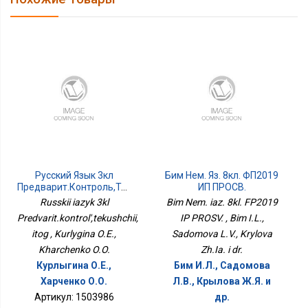
Русский Язык 3кл
Бим Нем. Яз. 8кл. ФП2019
Предварит.контроль,текущий,
ИП ПРОСВ.
Итог
Russkii iazyk 3kl
Bim Nem. iaz. 8kl. FP2019
Predvarit.kontrol',tekushchii,
IP PROSV. , Bim I.L.,
itog , Kurlygina O.E.,
Sadomova L.V., Krylova
Kharchenko O.O.
Zh.Ia. i dr.
Курлыгина О.Е.,
Бим И.Л., Садомова
Харченко О.О.
Л.В., Крылова Ж.Я. и
Артикул: 1503986
др.