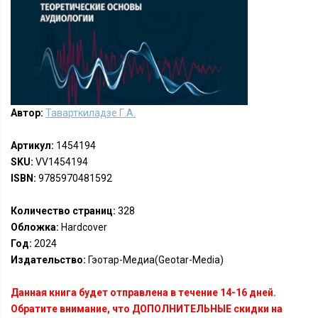
Автор:
Таварткиладзе Г.А.
Артикул:
1454194
SKU:
VV1454194
ISBN:
9785970481592
Количество страниц:
328
Обложка:
Hardcover
Год:
2024
Издательство:
Гэотар-Медиа(Geotar-Media)
Данная книга будет отправлена в течение 14-16 дней.
Обратите внимание, что ДОПОЛНИТЕЛЬНЫЕ скидки на