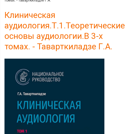
томах. - Таварткиладзе Г.А.
Клиническая
аудиология.Т.1.Теоретические
основы аудиологии.В 3-х
томах. - Таварткиладзе Г.А.