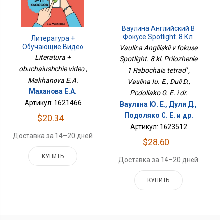
Ваулина Английский В
Фокусе Spotlight. 8 Кл.
Литература +
Приложение 1 Рабочая
Обучающие Видео
Vaulina Angliiskii v fokuse
Тетрадь
Literatura +
Spotlight. 8 kl. Prilozhenie
obuchaiushchie video ,
1 Rabochaia tetrad' ,
Makhanova E.A.
Vaulina Iu. E., Duli D.,
Маханова Е.А.
Podoliako O. E. i dr.
Артикул: 1621466
Ваулина Ю. Е., Дули Д.,
Подоляко О. Е. и др.
$20.34
Артикул: 1623512
Доставка за 14–20 дней
$28.60
КУПИТЬ
Доставка за 14–20 дней
КУПИТЬ