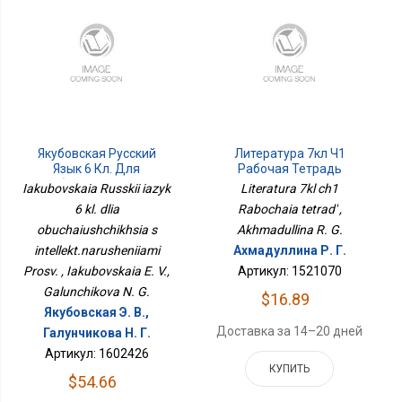
Якубовская Русский
Литература 7кл Ч1
Язык 6 Кл. Для
Рабочая Тетрадь
Обучающихся С
Iakubovskaia Russkii iazyk
Literatura 7kl ch1
Интеллект.нарушениями
6 kl. dlia
Rabochaia tetrad' ,
Просв.
obuchaiushchikhsia s
Akhmadullina R. G.
intellekt.narusheniiami
Ахмадуллина Р. Г.
Prosv. , Iakubovskaia E. V.,
Артикул: 1521070
Galunchikova N. G.
$16.89
Якубовская Э. В.,
Доставка за 14–20 дней
Галунчикова Н. Г.
Артикул: 1602426
КУПИТЬ
$54.66