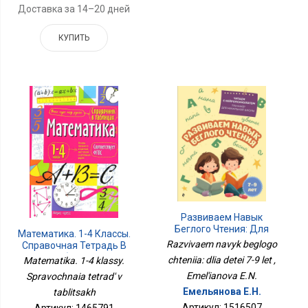
Доставка за 14–20 дней
КУПИТЬ
Развиваем Навык
Беглого Чтения: Для
Математика. 1-4 Классы.
Детей 7-9 Лет
Razvivaem navyk beglogo
Справочная Тетрадь В
Таблицах
chteniia: dlia detei 7-9 let ,
Matematika. 1-4 klassy.
Emel'ianova E.N.
Spravochnaia tetrad' v
Емельянова Е.Н.
tablitsakh
Артикул: 1516507
Артикул: 1465791