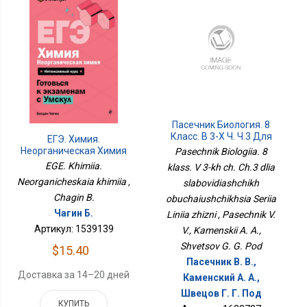
Пасечник Биология. 8
Класс. В 3-Х Ч. Ч.3 Для
ЕГЭ. Химия.
Слабовидящих
Неорганическая Химия
Pasechnik Biologiia. 8
Обучающихся Серия
EGE. Khimiia.
klass. V 3-kh ch. Ch.3 dlia
Линия Жизни
Neorganicheskaia khimiia ,
slabovidiashchikh
Chagin B.
obuchaiushchikhsia Seriia
Чагин Б.
Liniia zhizni , Pasechnik V.
Артикул: 1539139
V., Kamenskii A. A.,
Shvetsov G. G. Pod
$15.40
Пасечник В. В.,
Доставка за 14–20 дней
Каменский А. А.,
Швецов Г. Г. Под
КУПИТЬ