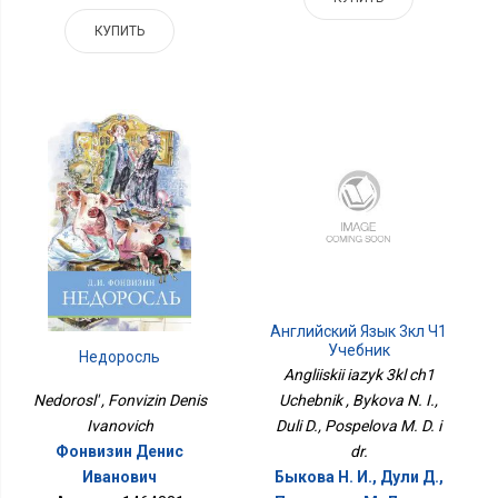
КУПИТЬ
Английский Язык 3кл Ч1
Учебник
Недоросль
Angliiskii iazyk 3kl ch1
Nedorosl' , Fonvizin Denis
Uchebnik , Bykova N. I.,
Ivanovich
Duli D., Pospelova M. D. i
Фонвизин Денис
dr.
Иванович
Быкова Н. И., Дули Д.,