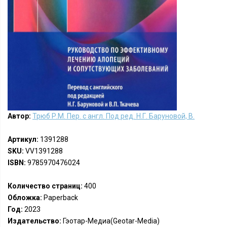
Автор:
Трюб Р.М. Пер. с англ. Под ред. Н.Г. Баруновой, В.
Артикул:
1391288
SKU:
VV1391288
ISBN:
9785970476024
Количество страниц:
400
Обложка:
Paperback
Год:
2023
Издательство:
Гэотар-Медиа(Geotar-Media)