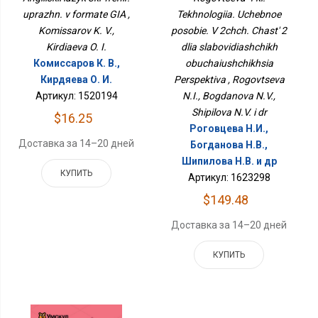
Для Слабовидящих
uprazhn. v formate GIA ,
Tekhnologiia. Uchebnoe
Обучающихся
Komissarov K. V.,
posobie. V 2chch. Chast' 2
Перспектива
Kirdiaeva O. I.
dlia slabovidiashchikh
Комиссаров К. В.,
obuchaiushchikhsia
Кирдяева О. И.
Perspektiva , Rogovtseva
Артикул: 1520194
N.I., Bogdanova N.V.,
Shipilova N.V. i dr
$16.25
Роговцева Н.И.,
Доставка за 14–20 дней
Богданова Н.В.,
Шипилова Н.В. и др
КУПИТЬ
Артикул: 1623298
$149.48
Доставка за 14–20 дней
КУПИТЬ