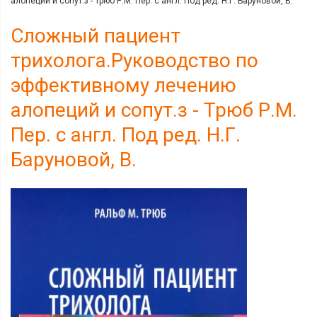
алопеций и сопут.з - Трюб Р.М. Пер. с англ. Под ред. Н.Г. Баруновой, В.
Сложный пациент
трихолога.Руководство по
эффективному лечению
алопеций и сопут.з - Трюб Р.М.
Пер. с англ. Под ред. Н.Г.
Баруновой, В.