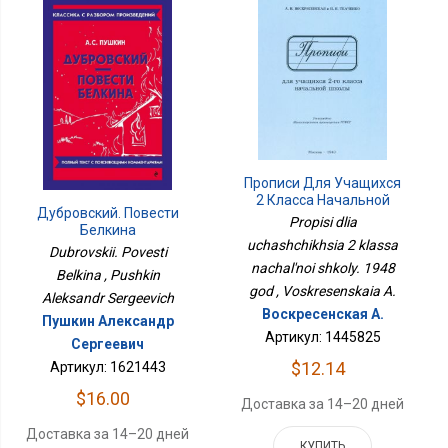
Прописи Для Учащихся
2 Класса Начальной
Дубровский. Повести
Школы. 1948 Год
Propisi dlia
Белкина
uchashchikhsia 2 klassa
Dubrovskii. Povesti
nachal'noi shkoly. 1948
Belkina , Pushkin
god , Voskresenskaia A.
Aleksandr Sergeevich
Воскресенская А.
Пушкин Александр
Артикул: 1445825
Сергеевич
$12.14
Артикул: 1621443
$16.00
Доставка за 14–20 дней
Доставка за 14–20 дней
КУПИТЬ