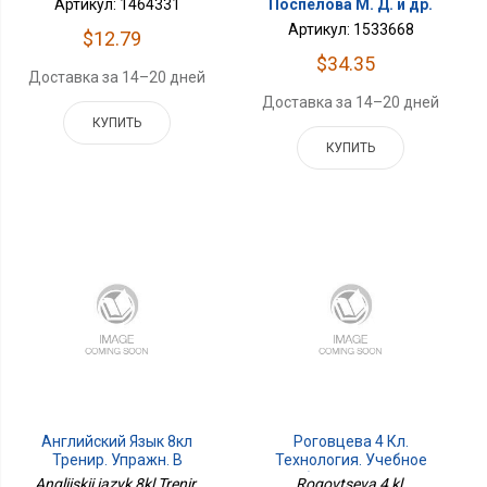
Артикул: 1464331
Поспелова М. Д. и др.
Артикул: 1533668
$12.79
$34.35
Доставка за 14–20 дней
Доставка за 14–20 дней
КУПИТЬ
КУПИТЬ
Английский Язык 8кл
Роговцева 4 Кл.
Тренир. Упражн. В
Технология. Учебное
Формате ГИА
Пособие. В 2чч. Часть 2
Angliiskii iazyk 8kl Trenir.
Rogovtseva 4 kl.