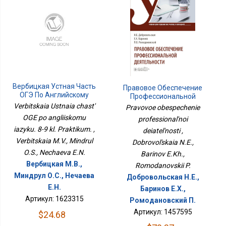
Вербицкая Устная Часть
Правовое Обеспечение
ОГЭ По Английскому
Профессиональной
Языку. 8-9 Кл.
Деятельности
Verbitskaia Ustnaia chast'
Pravovoe obespechenie
Практикум.
OGE po angliiskomu
professional'noi
iazyku. 8-9 kl. Praktikum. ,
deiatel'nosti ,
Verbitskaia M.V., Mindrul
Dobrovol'skaia N.E.,
O.S., Nechaeva E.N.
Barinov E.Kh.,
Вербицкая М.В.,
Romodanovskii P.
Миндрул О.С., Нечаева
Добровольская Н.Е.,
Е.Н.
Баринов Е.Х.,
Артикул: 1623315
Ромодановский П.
Артикул: 1457595
$24.68