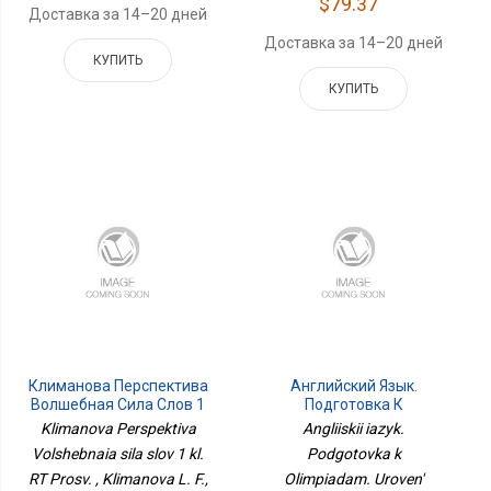
$79.37
Доставка за 14–20 дней
Доставка за 14–20 дней
КУПИТЬ
КУПИТЬ
Климанова Перспектива
Английский Язык.
Волшебная Сила Слов 1
Подготовка К
Кл. РТ Просв.
Олимпиадам. Уровень
Klimanova Perspektiva
Angliiskii iazyk.
Эксперт Просв.
Volshebnaia sila slov 1 kl.
Podgotovka k
RT Prosv. , Klimanova L. F.,
Olimpiadam. Uroven'