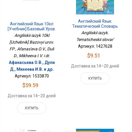
Английский Язык.
Английский Язык 10кл
Тематический Словарь
[Учебник] Базовый Уров.
Angliiskii iazyk.
ФП
Angliiskii iazyk 10kl
Tematicheskii slovar'
[Uchebnik] Bazovyi urov.
Артикул: 1427628
FP , Afanas'eva O.V., Duli
$9.51
D., Mikheeva I.V. i dr.
Афанасьева О.В., Дули
Доставка за 14–20 дней
Д., Михеева И.В. и др.
Артикул: 1533870
КУПИТЬ
$59.59
Доставка за 14–20 дней
КУПИТЬ