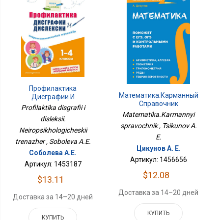
Профилактика
Математика.Карманный
Дисграфии И
Справочник
Дислексии.
Profilaktika disgrafii i
Нейропсихологический
Matematika.Karmannyi
disleksii.
Тренажёр
spravochnik , Tsikunov A.
Neiropsikhologicheskii
E.
trenazher , Soboleva A.E.
Цикунов А. Е.
Соболева А.Е.
Артикул: 1456656
Артикул: 1453187
$12.08
$13.11
Доставка за 14–20 дней
Доставка за 14–20 дней
КУПИТЬ
КУПИТЬ