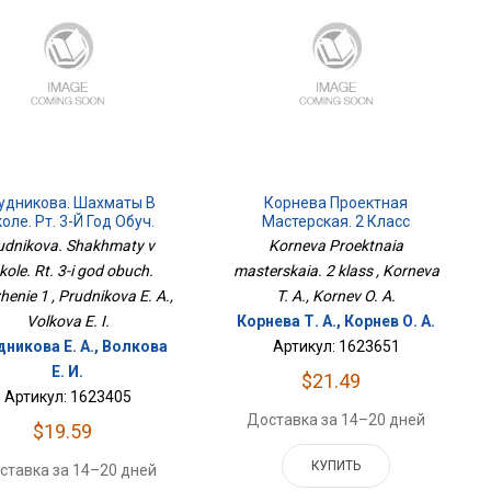
удникова. Шахматы В
Корнева Проектная
оле. Рт. 3-Й Год Обуч.
Мастерская. 2 Класс
Приложение 1
udnikova. Shakhmaty v
Korneva Proektnaia
kole. Rt. 3-i god obuch.
masterskaia. 2 klass , Korneva
zhenie 1 , Prudnikova E. A.,
T. A., Kornev O. A.
Volkova E. I.
Корнева Т. А., Корнев О. А.
никова Е. А., Волкова
Артикул: 1623651
Е. И.
$21.49
Артикул: 1623405
Доставка за 14–20 дней
$19.59
КУПИТЬ
ставка за 14–20 дней