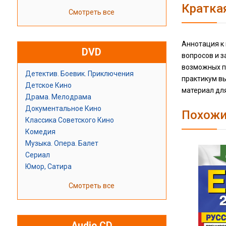
Кратка
Смотреть все
Аннотация к 
DVD
вопросов и з
возможных п
Детектив. Боевик. Приключения
практикум вы
Детское Кино
материал дл
Драма. Мелодрама
Документальное Кино
Похожи
Классика Советского Кино
Комедия
Музыка. Опера. Балет
Сериал
Юмор, Сатира
Смотреть все
Audio CD