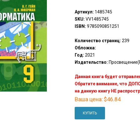
Артикул:
1485745
SKU:
VV1485745
ISBN:
9785090851251
Количество страниц:
239
Обложка:
Год:
2021
Издательство:
Просвещение(P
Данная книга будет отправлен
Обратите внимание, что ДО
на данную книгу НЕ распрост
Ваша цена:
$46.84
КУПИТЬ