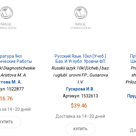
ратура 9кл
Русский Язык 10кл [Учеб.]
Пр
ические Работы
Баз. И Углубл. Уровни ФП
Шк
kl Diagnosticheskie
Russkii iazyk 10kl [Ucheb.] baz.
Pr
 Aristova M. A.
i uglubl. urovni FP , Gusarova
sh
това М. А.
I.V.
Prilo
ул: 1522877
Гусарова И.В.
Артикул: 1532613
Пруд
16.76
$39.46
 за 14–20 дней
Доставка за 14–20 дней
КУПИТЬ
КУПИТЬ
До