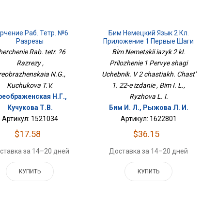
рчение Раб. Тетр. №6
Бим Немецкий Язык 2 Кл.
Разрезы
Приложение 1 Первые Шаги
Учебник. В 2 Частях. Часть 1.
herchenie Rab. tetr. ?6
Bim Nemetskii iazyk 2 kl.
22-Е Издание
Razrezy ,
Prilozhenie 1 Pervye shagi
reobrazhenskaia N.G.,
Uchebnik. V 2 chastiakh. Chast'
Kuchukova T.V.
1. 22-e izdanie , Bim I. L.,
реображенская Н.Г.,
Ryzhova L. I.
Кучукова Т.В.
Бим И. Л., Рыжова Л. И.
Артикул: 1521034
Артикул: 1622801
$17.58
$36.15
ставка за 14–20 дней
Доставка за 14–20 дней
КУПИТЬ
КУПИТЬ