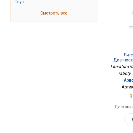
Toys
Смотреть все
Лите
Диагност
Literatura 9
raboty ,
Арис
Артик
$
Доставка