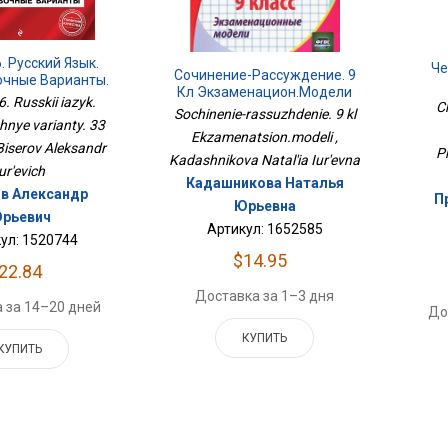
. Русский Язык.
Че
Сочинение-Рассуждение. 9
очные Варианты.
Кл Экзаменацион.модели
 Варианта
. Russkii iazyk.
C
Sochinenie-rassuzhdenie. 9 kl
hnye varianty. 33
Ekzamenatsion.modeli ,
 Biserov Aleksandr
P
Kadashnikova Natal'ia Iur'evna
ur'evich
Кадашникова Наталья
в Александр
П
Юрьевна
рьевич
Артикул: 1652585
ул: 1520744
$14.95
22.84
Доставка за 1–3 дня
 за 14–20 дней
До
КУПИТЬ
КУПИТЬ