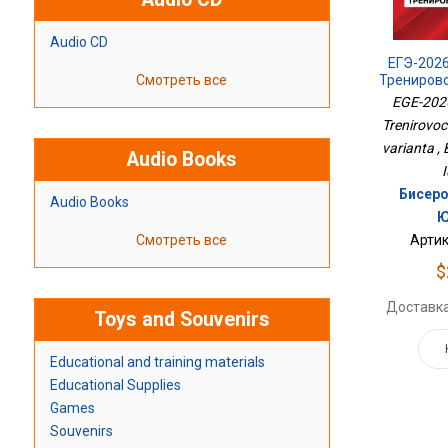
Audio CD
ЕГЭ-2026
Трениров
Смотреть все
33
EGE-2026
Trenirovoc
varianta ,
Audio Books
I
Бисеро
Audio Books
Ю
Артик
Смотреть все
$
Доставка
Toys and Souvenirs
Educational and training materials
Educational Supplies
Games
Souvenirs