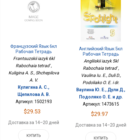
Французский Язык 6кл
Английский Язык 5кл
Рабочая Тетрадь
Рабочая Тетрадь
Frantsuzskii iazyk 6kl
Angliiskii iazyk 5kl
Rabochaia tetrad' ,
Rabochaia tetrad' ,
Kuligina A. S., Shchepilova
Vaulina Iu. E., Duli D.,
A. V.
Podoliako O. E. i dr.
Кулигина А. С.,
Ваулина Ю. Е., Дули Д.,
Щепилова А. В.
Подоляко О. Е. и др.
Артикул: 1502193
Артикул: 1473615
$29.53
$29.97
Доставка за 14–20 дней
Доставка за 14–20 дней
КУПИТЬ
КУПИТЬ