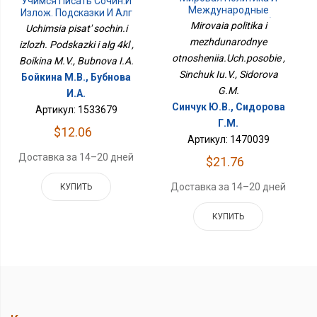
Учимся Писать Сочин.и
Международные
Излож. Подсказки И Алг
Отношения.Уч.пособие
4кл
Mirovaia politika i
Uchimsia pisat' sochin.i
mezhdunarodnye
izlozh. Podskazki i alg 4kl ,
otnosheniia.Uch.posobie ,
Boikina M.V., Bubnova I.A.
Sinchuk Iu.V., Sidorova
Бойкина М.В., Бубнова
G.M.
И.А.
Синчук Ю.В., Сидорова
Артикул: 1533679
Г.М.
$12.06
Артикул: 1470039
Доставка за 14–20 дней
$21.76
Доставка за 14–20 дней
КУПИТЬ
КУПИТЬ