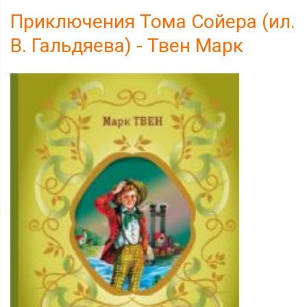
Приключения Тома Сойера (ил.
В. Гальдяева) - Твен Марк