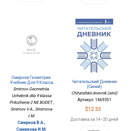
Смирнов Геометрия.
Читательский Дневник
Учебник Для 9 Класса
(синий)
Приложение 2 НЕ БУДЕТ
Smirnov Geometriia.
Chitatel'skii dnevnik (sinii)
Uchebnik dlia 9 klassa
Артикул: 1469351
Prilozhenie 2 NE BUDET ,
$12.33
Smirnov V.A., Smirnova
I.M.
Доставка за 14–20 дней
Смирнов В.А.,
Смирнова И.М.