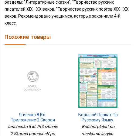
разделы: "Литераткрные сказки", "Творчество русских
писателей XIX—XX веков, "Творчество русских поэтов XIX—XX
веков. Рекомендовано учащимся, которые закончили 4-й
класс.
Похожие товары
Янченко 8 Кл.
Большой Плакат По
Приложение 2 Скорая
Русскому Языку.
Помощь По Русскому
Начальный Уровень
Ianchenko 8 kl. Prilozhenie
Bol'shoi plakat po
Языку. Рабочая Тетрадь.
2 Skoraia pomoshch' po
russkomu iazyku.
В 2-Х Ч. Ч.1