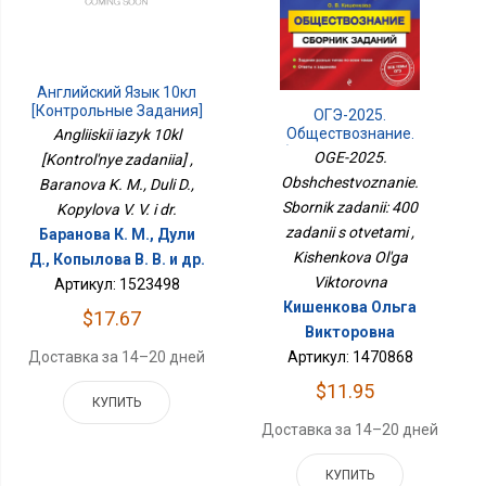
Английский Язык 10кл
[Контрольные Задания]
ОГЭ-2025.
Обществознание.
Angliiskii iazyk 10kl
Сборник Заданий: 400
OGE-2025.
[Kontrol'nye zadaniia] ,
Заданий С Ответами
Obshchestvoznanie.
Baranova K. M., Duli D.,
Sbornik zadanii: 400
Kopylova V. V. i dr.
zadanii s otvetami ,
Баранова К. М., Дули
Kishenkova Ol'ga
Д., Копылова В. В. и др.
Viktorovna
Артикул: 1523498
Кишенкова Ольга
$17.67
Викторовна
Доставка за 14–20 дней
Артикул: 1470868
$11.95
КУПИТЬ
Доставка за 14–20 дней
КУПИТЬ