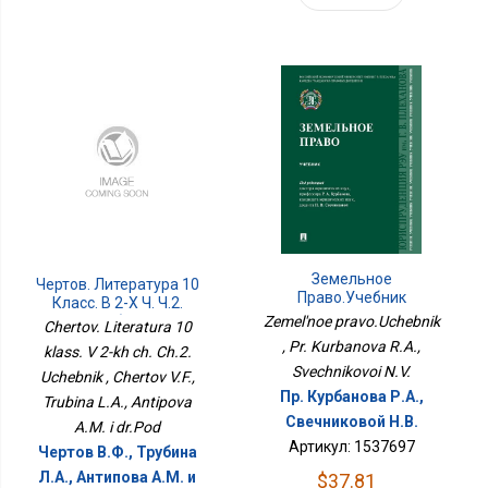
Земельное
Чертов. Литература 10
Право.Учебник
Класс. В 2-Х Ч. Ч.2.
Учебник
Zemel'noe pravo.Uchebnik
Chertov. Literatura 10
, Pr. Kurbanova R.A.,
klass. V 2-kh ch. Ch.2.
Svechnikovoi N.V.
Uchebnik , Chertov V.F.,
Пр. Курбанова Р.А.,
Trubina L.A., Antipova
Свечниковой Н.В.
A.M. i dr.Pod
Артикул: 1537697
Чертов В.Ф., Трубина
Л.А., Антипова A.M. и
$37.81