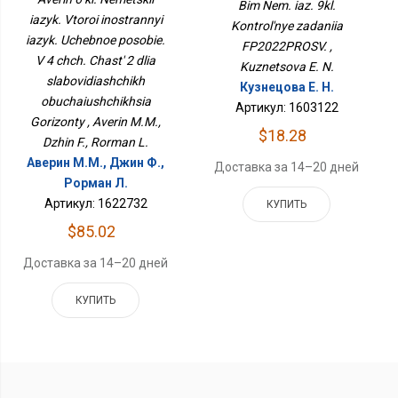
ФП2022ПРОСВ.
Bim Nem. iaz. 9kl.
Учебное Пособие. В 4 Чч.
iazyk. Vtoroi inostrannyi
Часть 2 Для
Kontrol'nye zadaniia
iazyk. Uchebnoe posobie.
Слабовидящих
FP2022PROSV. ,
Обучающихся
V 4 chch. Chast' 2 dlia
Kuznetsova E. N.
Горизонты
slabovidiashchikh
Кузнецова Е. Н.
obuchaiushchikhsia
Артикул: 1603122
Gorizonty , Averin M.M.,
$18.28
Dzhin F., Rorman L.
Аверин М.М., Джин Ф.,
Доставка за 14–20 дней
Рорман Л.
Артикул: 1622732
КУПИТЬ
$85.02
Доставка за 14–20 дней
КУПИТЬ