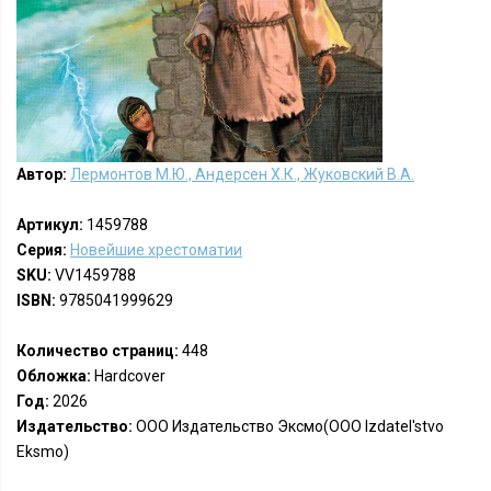
Автор:
Лермонтов М.Ю., Андерсен Х.К., Жуковский В.А.
Артикул:
1459788
Серия:
Новейшие хрестоматии
SKU:
VV1459788
ISBN:
9785041999629
Количество страниц:
448
Обложка:
Hardcover
Год:
2026
Издательство:
ООО Издательство Эксмо(OOO Izdatel'stvo
Eksmo)