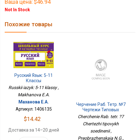
Ваша цена:
$46.94
Not In Stock
Похожие товары
Русский Язык: 5-11
Классы
Russkii iazyk: 5-11 klassy ,
Makhanova E.A.
Маханова Е.А.
Черчение Раб. Тетр. №7
Артикул: 1406135
Чертежи Типовых
Соединений
Cherchenie Rab. tetr. ?7
$14.42
Chertezhi tipovykh
Доставка за 14–20 дней
soedinenii ,
Preobrazhenskaia N.G.,