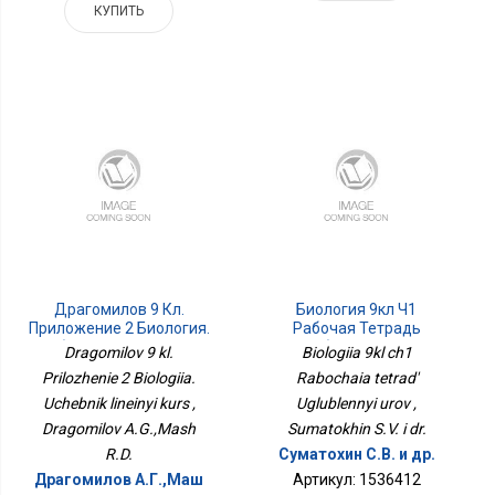
КУПИТЬ
Драгомилов 9 Кл.
Биология 9кл Ч1
Приложение 2 Биология.
Рабочая Тетрадь
Учебник Линейный Курс
Углублённый Уров
Dragomilov 9 kl.
Biologiia 9kl ch1
Prilozhenie 2 Biologiia.
Rabochaia tetrad'
Uchebnik lineinyi kurs ,
Uglublennyi urov ,
Dragomilov A.G.,Mash
Sumatokhin S.V. i dr.
R.D.
Суматохин С.В. и др.
Драгомилов А.Г.,Маш
Артикул: 1536412