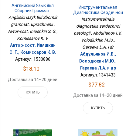
Английский Язык 8кл
Инструментальная
Сборник Граммат.
Диагностика Сердечной
Упражнений
Angliiskii iazyk 8kl Sbornik
Патологии
Instrumental'naia
grammat. uprazhnenii ,
diagnostika serdechnoi
Avtor-sost. Iniashkin S. G.,
patologii , Abdul'ianov I.V.,
Komissarov K. V.
Volodiukhin M.Iu.,
Автор-сост. Иняшкин
Garaeva L.A. i dr
С. Г., Комиссаров К. В.
Абдульянов И.В.,
Артикул: 1530886
Володюхин М.Ю.,
$18.10
Гараева Л.А. и др
Артикул: 1341433
Доставка за 14–20 дней
$77.82
КУПИТЬ
Доставка за 14–20 дней
КУПИТЬ