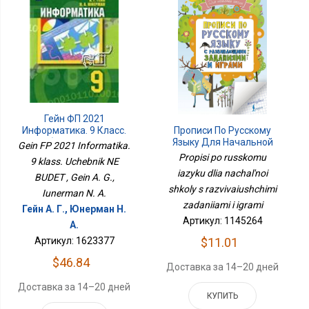
Гейн ФП 2021
Информатика. 9 Класс.
Прописи По Русскому
Учебник НЕ БУДЕТ
Языку Для Начальной
Gein FP 2021 Informatika.
Школы С
Propisi po russkomu
9 klass. Uchebnik NE
Развивающими
iazyku dlia nachal'noi
BUDET , Gein A. G.,
Заданиями И Играми
shkoly s razvivaiushchimi
Iunerman N. A.
zadaniiami i igrami
Гейн А. Г., Юнерман Н.
Артикул: 1145264
А.
Артикул: 1623377
$11.01
$46.84
Доставка за 14–20 дней
Доставка за 14–20 дней
КУПИТЬ