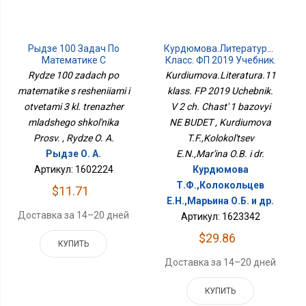
Рыдзе 100 Задач По
Курдюмова.Литература.11
Математике С
Класс. ФП 2019 Учебник.
Решениями И Ответами
В 2 Ч. Часть 1 Базовый
Rydze 100 zadach po
Kurdiumova.Literatura.11
3 Кл. Тренажёр
НЕ БУДЕТ
matematike s resheniiami i
klass. FP 2019 Uchebnik.
Младшего Школьника
otvetami 3 kl. trenazher
Просв.
V 2 ch. Chast' 1 bazovyi
mladshego shkol'nika
NE BUDET , Kurdiumova
Prosv. , Rydze O. A.
T.F.,Kolokol'tsev
Рыдзе О. А.
E.N.,Mar'ina O.B. i dr.
Артикул: 1602224
Курдюмова
Т.Ф.,Колокольцев
$11.71
Е.Н.,Марьина О.Б. и др.
Доставка за 14–20 дней
Артикул: 1623342
$29.86
КУПИТЬ
Доставка за 14–20 дней
КУПИТЬ