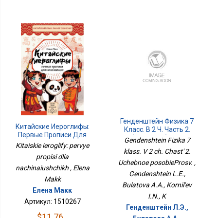
Генденштейн Физика 7
Китайские Иероглифы:
Класс. В 2 Ч. Часть 2.
Первые Прописи Для
Учебное ПособиеПросв.
Gendenshtein Fizika 7
Начинающих
Kitaiskie ieroglify: pervye
klass. V 2 ch. Chast' 2.
propisi dlia
Uchebnoe posobieProsv. ,
nachinaiushchikh , Elena
Gendenshtein L.E.,
Makk
Bulatova A.A., Kornil'ev
Елена Макк
I.N., K
Артикул: 1510267
Генденштейн Л.Э.,
$11.76