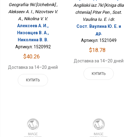
Питер Пэн
Geografiia 9kl [Uchebnik] ,
Angliiskii iaz.7kl [Kniga dlia
Alekseev A. I., Nizovtsev V.
chteniia] Piter Pen , Sost.
A., Nikolina V. V.
Vaulina Iu. E. i dr.
Алексеев А. И.,
Сост. Ваулина Ю. Е. и
Низовцев В. А.,
др.
Николина В. В.
Артикул: 1521049
Артикул: 1520992
$18.78
$40.26
Доставка за 14–20 дней
Доставка за 14–20 дней
КУПИТЬ
КУПИТЬ