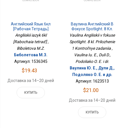
Английский Язык 6кл
Ваулина Английский В
[Рабочая Тетрадь]
Фокусе Spotlight. 8 Кл.
Приложение 1
Angliiskii iazyk 6kl
Vaulina Angliiskii v fokuse
Контрольные Задания
[Rabochaia tetrad'] ,
Spotlight. 8 kl. Prilozhenie
Biboletova M.Z.
1 Kontrol'nye zadaniia ,
Биболетова М.З.
Vaulina Iu. E., Duli D.,
Артикул: 1536345
Podoliako O. E. i dr.
Ваулина Ю. Е., Дули Д.,
$19.43
Подоляко О. Е. и др.
Доставка за 14–20 дней
Артикул: 1623513
$21.00
КУПИТЬ
Доставка за 14–20 дней
КУПИТЬ