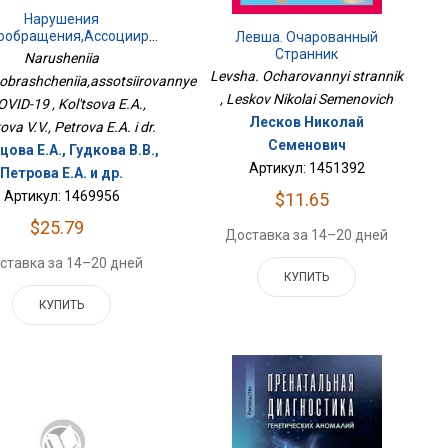
Нарушения
ообращения,ассоциированные
Левша. Очарованный
С COVID-19
Странник
Narusheniia
Levsha. Ocharovannyi strannik
obrashcheniia,assotsiirovannye
, Leskov Nikolai Semenovich
OVID-19 , Kol'tsova E.A.,
Лесков Николай
va V.V., Petrova E.A. i dr.
Семенович
ова Е.А., Гудкова В.В.,
Артикул: 1451392
Петрова Е.А. и др.
Артикул: 1469956
$11.65
$25.79
Доставка за 14–20 дней
ставка за 14–20 дней
КУПИТЬ
КУПИТЬ