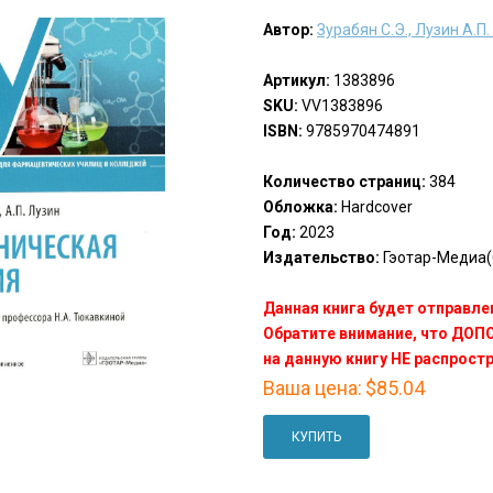
Автор:
Зурабян С.Э., Лузин А.П
Артикул:
1383896
SKU:
VV1383896
ISBN:
9785970474891
Количество страниц:
384
Обложка:
Hardcover
Год:
2023
Издательство:
Гэотар-Медиа(
Данная книга будет отправлен
Обратите внимание, что ДО
на данную книгу НЕ распрост
Ваша цена:
$85.04
КУПИТЬ