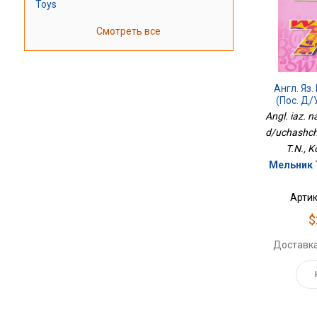
Toys
Смотреть все
Англ. Яз.
(пос. Д/
Angl. iaz. n
d/uchashch.
T.N., K
Мельник 
Артик
$
Доставка