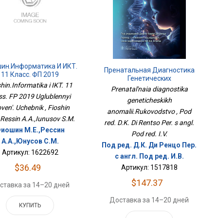
ин.Информатика И ИКТ.
Пренатальная Диагностика
11 Класс. ФП 2019
Генетических
глубленный Уровень.
hin.Informatika i IKT. 11
Аномалий.Руководство
Prenatal'naia diagnostika
Учебник
ss. FP 2019 Uglublennyi
geneticheskikh
ven'. Uchebnik , Fioshin
anomalii.Rukovodstvo , Pod
,Ressin A.A.,Iunusov S.M.
red. D.K. Di Rentso Per. s angl.
иошин М.Е.,Рессин
Pod red. I.V.
А.А.,Юнусов С.М.
Под ред. Д.К. Ди Ренцо Пер.
Артикул: 1622692
с англ. Под ред. И.В.
$36.49
Артикул: 1517818
$147.37
ставка за 14–20 дней
Доставка за 14–20 дней
КУПИТЬ