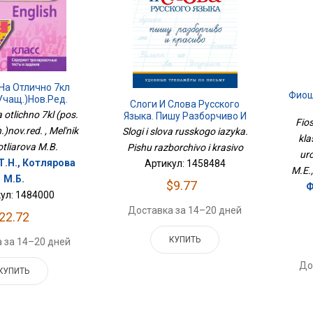
 На Отлично 7кл
Фиош
учащ.)нов.ред.
Слоги И Слова Русского
a otlichno 7kl (pos.
Языка. Пишу Разборчиво И
У
Fios
Красиво
)nov.red. , Mel'nik
Slogi i slova russkogo iazyka.
kla
otliarova M.B.
Pishu razborchivo i krasivo
uro
Т.Н., Котлярова
Артикул: 1458484
M.E.
М.Б.
$9.77
Ф
ул: 1484000
Доставка за 14–20 дней
22.72
КУПИТЬ
 за 14–20 дней
До
КУПИТЬ