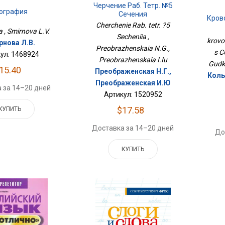
Черчение Раб. Тетр. №5
еография
Сечения
Кров
Cherchenie Rab. tetr. ?5
a , Smirnova L.V.
Secheniia ,
krovo
рнова Л.В.
Preobrazhenskaia N.G.,
s C
ул: 1468924
Preobrazhenskaia I.Iu
Gudko
15.40
Преображенская Н.Г.,
Кольц
Преображенская И.Ю
 за 14–20 дней
Артикул: 1520952
$17.58
КУПИТЬ
Доставка за 14–20 дней
До
КУПИТЬ