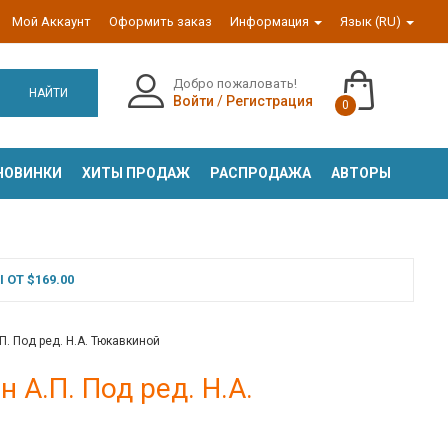
Мой Аккаунт
Оформить заказ
Информация
Язык (RU)
Добро пожаловать!
НАЙТИ
Войти
/
Регистрация
0
НОВИНКИ
ХИТЫ ПРОДАЖ
РАСПРОДАЖА
АВТОРЫ
ОТ $169.00
П. Под ред. Н.А. Тюкавкиной
 А.П. Под ред. Н.А.