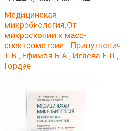
Припутневич Т.В., Ефимов Б.А., Исаева Е.Л., Гордее
Медицинская
микробиология.От
микроскопии к масс-
спектрометрии - Припутневич
Т.В., Ефимов Б.А., Исаева Е.Л.,
Гордее