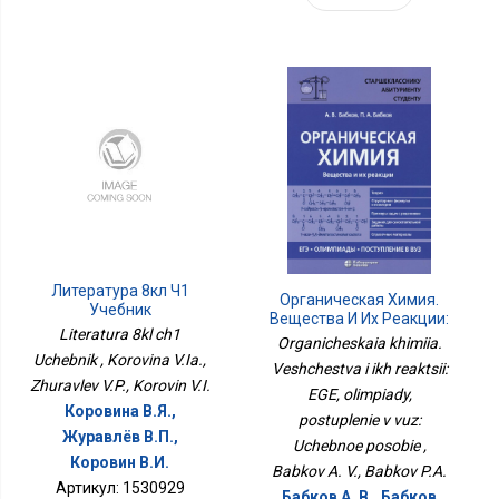
Литература 8кл Ч1
Органическая Химия.
Учебник
Вещества И Их Реакции:
Literatura 8kl ch1
ЕГЭ, Олимпиады,
Organicheskaia khimiia.
Поступление В Вуз:
Uchebnik , Korovina V.Ia.,
Veshchestva i ikh reaktsii:
Учебное Пособие
Zhuravlev V.P., Korovin V.I.
EGE, olimpiady,
Коровина В.Я.,
postuplenie v vuz:
Журавлёв В.П.,
Uchebnoe posobie ,
Коровин В.И.
Babkov A. V., Babkov P.A.
Артикул: 1530929
Бабков А. В., Бабков