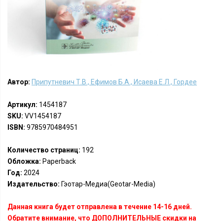
Автор:
Припутневич Т.В., Ефимов Б.А., Исаева Е.Л., Гордее
Артикул:
1454187
SKU:
VV1454187
ISBN:
9785970484951
Количество страниц:
192
Обложка:
Paperback
Год:
2024
Издательство:
Гэотар-Медиа(Geotar-Media)
Данная книга будет отправлена в течение 14-16 дней.
Обратите внимание, что ДОПОЛНИТЕЛЬНЫЕ скидки на