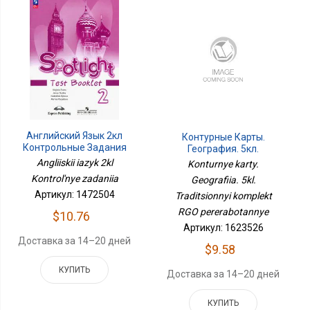
Английский Язык 2кл
Контурные Карты.
Контрольные Задания
География. 5кл.
Традиционный
Angliiskii iazyk 2kl
Konturnye karty.
Комплект РГО
Kontrol'nye zadaniia
Geografiia. 5kl.
Переработанные
Артикул: 1472504
Traditsionnyi komplekt
RGO pererabotannye
$10.76
Артикул: 1623526
Доставка за 14–20 дней
$9.58
КУПИТЬ
Доставка за 14–20 дней
КУПИТЬ