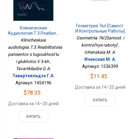
Геометрия 7кл [Самост.
Клиническая
И Контрольные Работы]
Аудиология.Т.3.Реабилитация
Geometriia 7kl [Samost. i
Пациентов С
Klinicheskaia
Тугоухостью И
kontrol'nye raboty] ,
audiologiia.T.3.Reabilitatsiia
Глухотой.В 3-Х
Ichenskaia M. A.
patsientov s tugoukhost'iu
Иченская М. А.
i glukhotoi.V 3-kh ,
Артикул: 1536399
Tavartkiladze G.A.
$11.45
Таварткиладзе Г.А.
Артикул: 1454196
Доставка за 14–20 дней
$78.35
КУПИТЬ
Доставка за 14–20 дней
КУПИТЬ