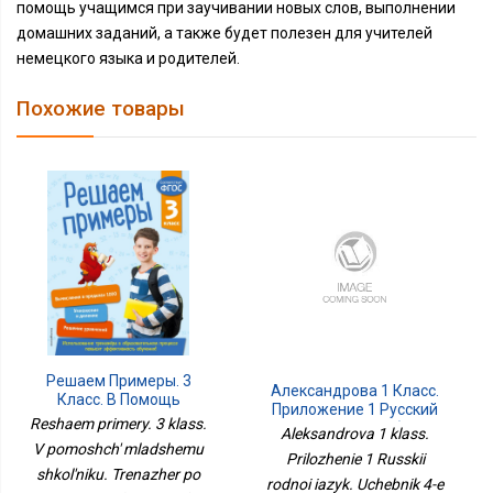
помощь учащимся при заучивании новых слов, выполнении
домашних заданий, а также будет полезен для учителей
немецкого языка и родителей.
Похожие товары
Решаем Примеры. 3
Александрова 1 Класс.
Класс. В Помощь
Приложение 1 Русский
Младшему Школьнику.
Reshaem primery. 3 klass.
Родной Язык. Учебник 4-
Aleksandrova 1 klass.
Тренажер По
Е Издание
V pomoshch' mladshemu
Математике (обложка)_
Prilozhenie 1 Russkii
shkol'niku. Trenazher po
rodnoi iazyk. Uchebnik 4-e