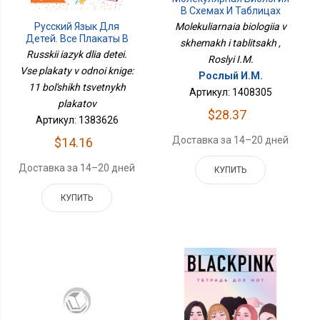
В Схемах И Таблицах
Русский Язык Для
Molekuliarnaia biologiia v
Детей. Все Плакаты В
skhemakh i tablitsakh ,
Одной Книге: 11
Russkii iazyk dlia detei.
Roslyi I.M.
Больших Цветных
Vse plakaty v odnoi knige:
Плакатов
Рослый И.М.
11 bol'shikh tsvetnykh
Артикул: 1408305
plakatov
$28.37
Артикул: 1383626
Доставка за 14–20 дней
$14.16
Доставка за 14–20 дней
КУПИТЬ
КУПИТЬ