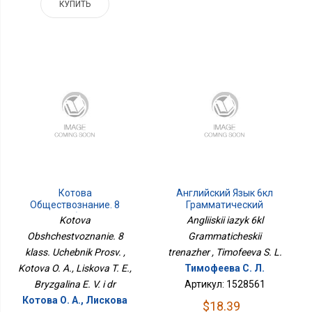
КУПИТЬ
Котова
Английский Язык 6кл
Обществознание. 8
Грамматический
Класс. Учебник Просв.
Тренажер
Kotova
Angliiskii iazyk 6kl
Obshchestvoznanie. 8
Grammaticheskii
klass. Uchebnik Prosv. ,
trenazher , Timofeeva S. L.
Kotova O. A., Liskova T. E.,
Тимофеева С. Л.
Bryzgalina E. V. i dr
Артикул: 1528561
Котова О. А., Лискова
$18.39