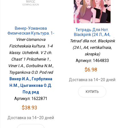
Винер-Усманова
Тетрадь Для Нот.
Физическая Культура. 1-
Blackpink (24 Л., А4,
4 Классы. Учебник. В 2 Ч.
Вертикальная, Скрепка)
Viner-Usmanova
Tetrad' dlia not. Blackpink
Часть 1 Приложение 1
Fizicheskaia kul'tura. 1-4
(24 l., A4, vertikal'naia,
klassy. Uchebnik. V 2 ch.
skrepka)
Chast' 1 Prilozhenie 1 ,
Артикул: 1464833
Viner I.A., Gorbulina N.M.,
$6.98
Tsygankova O.D. Pod red
Винер И.А., Горбулина
Доставка за 14–20 дней
Н.М., Цыганкова О.Д.
КУПИТЬ
Под ред
Артикул: 1622871
$38.93
Доставка за 14–20 дней