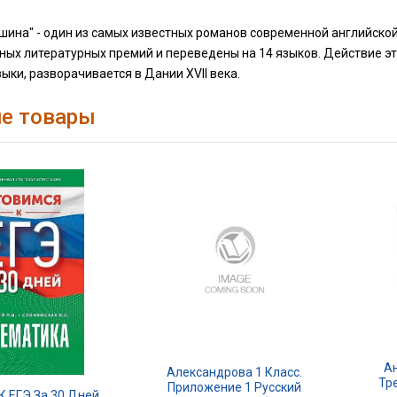
шина" - один из самых известных романов современной английско
ых литературных премий и переведены на 14 языков. Действие это
зыки, разворачивается в Дании XVII века.
е товары
Ан
Александрова 1 Класс.
Тр
Приложение 1 Русский
К ЕГЭ За 30 Дней.