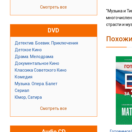
Смотреть все
"Музыка и Ти
многочисленн
страсти и му
DVD
Похожи
Детектив. Боевик. Приключения
Детское Кино
Драма. Мелодрама
Документальное Кино
Классика Советского Кино
Комедия
Музыка. Опера. Балет
Сериал
Юмор, Сатира
Смотреть все
Audio CD
Готовимся 