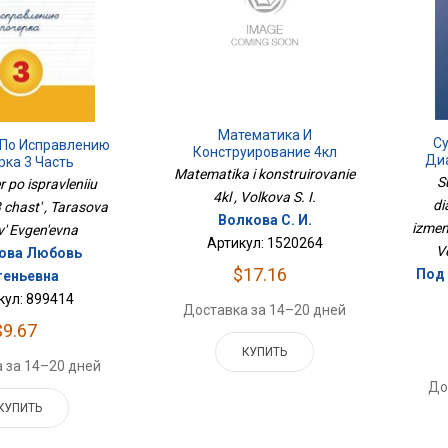
Математика И
С
 По Исправлению
Конструирование 4кл
Ди
рка 3 Часть
Matematika i konstruirovanie
S
 po ispravleniiu
4kl , Volkova S. I.
di
 chast' , Tarasova
Волкова С. И.
izmene
v' Evgen'evna
Артикул: 1520264
V
ова Любовь
$17.16
Под 
геньевна
кул: 899414
Доставка за 14–20 дней
$9.67
КУПИТЬ
 за 14–20 дней
До
КУПИТЬ