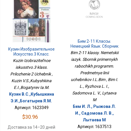
Бим 2-11 Классы.
Немецкий Язык. Сборник
Кузин Изобразительное
Примерных Рабочих
Bim 2-11 klassy. Nemetskii
Искусство.3 Класс.
Программ. Предметные
Приложение 2 Учебник
iazyk. Sbornik primernykh
Kuzin Izobrazitel'noe
Линии Учебников
rabochikh programm.
И.Л.Бим
iskusstvo.3 klass.
Predmetnye linii
Prilozhenie 2 Uchebnik ,
uchebnikov I.L.Bim , Bim I.
Kuzin V.S.,Kubyshkina
L., Ryzhova L. I.,
E.I.,Bogatyrev Ia.M.
Sadomova L. V., Lytaeva
Кузин В.С.,Кубышкина
M
Э.И.,Богатырев Я.М.
Бим И. Л., Рыжова Л.
Артикул: 1623349
И., Садомова Л. В.,
$30.96
Лытаева М
Артикул: 1637513
Доставка за 14–20 дней