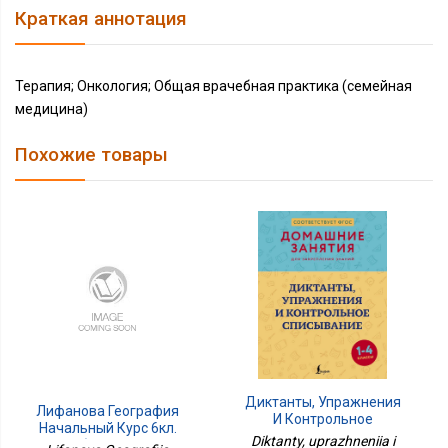
Краткая аннотация
Терапия; Онкология; Общая врачебная практика (семейная
медицина)
Похожие товары
Диктанты, Упражнения
Лифанова География
И Контрольное
Начальный Курс 6кл.
Списывание. 1-4 Классы
Diktanty, uprazhneniia i
Для Обучающихся С