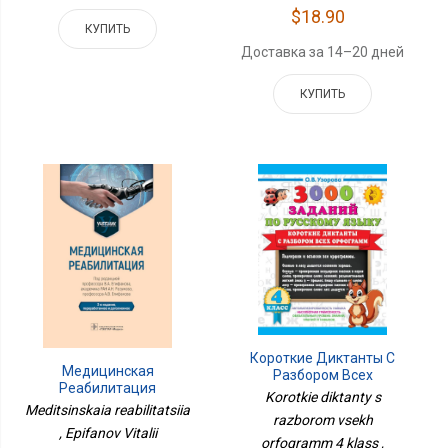
$18.90
КУПИТЬ
Доставка за 14–20 дней
КУПИТЬ
Короткие Диктанты С
Медицинская
Разбором Всех
Реабилитация
Орфограмм 4 Класс
Korotkie diktanty s
Meditsinskaia reabilitatsiia
razborom vsekh
, Epifanov Vitalii
orfogramm 4 klass ,