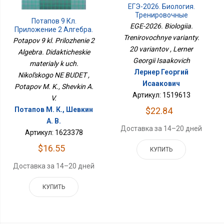
ЕГЭ-2026. Биология.
Тренировочные
Потапов 9 Кл.
Варианты. 20 Вариантов
EGE-2026. Biologiia.
Приложение 2 Алгебра.
Trenirovochnye varianty.
Дидактические
Potapov 9 kl. Prilozhenie 2
Материалы К Уч.
20 variantov , Lerner
Algebra. Didakticheskie
Никольского НЕ БУДЕТ
Georgii Isaakovich
materialy k uch.
Лернер Георгий
Nikol'skogo NE BUDET ,
Исаакович
Potapov M. K., Shevkin A.
Артикул: 1519613
V.
Потапов М. К., Шевкин
$22.84
А. В.
Доставка за 14–20 дней
Артикул: 1623378
$16.55
КУПИТЬ
Доставка за 14–20 дней
КУПИТЬ