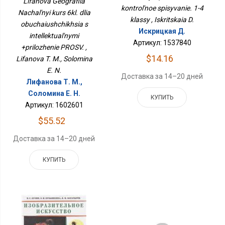
Lifanova Geografiia
Интеллектуальными
kontrol'noe spisyvanie. 1-4
Nachal'nyi kurs 6kl. dlia
+приложение ПРОСВ.
klassy , Iskritskaia D.
obuchaiushchikhsia s
Искрицкая Д.
intellektual'nymi
Артикул: 1537840
+prilozhenie PROSV. ,
$14.16
Lifanova T. M., Solomina
E. N.
Доставка за 14–20 дней
Лифанова Т. М.,
Соломина Е. Н.
КУПИТЬ
Артикул: 1602601
$55.52
Доставка за 14–20 дней
КУПИТЬ