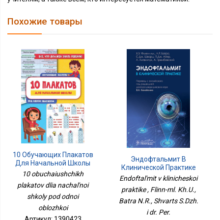
Похожие товары
10 Обучающих Плакатов
Эндофтальмит В
Для Начальной Школы
Клинической Практике
Под Одной Обложкой
10 obuchaiushchikh
Endoftal'mit v klinicheskoi
plakatov dlia nachal'noi
praktike , Flinn-ml. Kh.U.,
shkoly pod odnoi
Batra N.R., Shvarts S.Dzh.
oblozhkoi
i dr. Per.
Артикул: 1390423