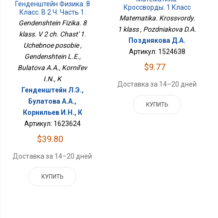
Генденштейн Физика. 8
Кроссворды. 1 Класс
Класс. В 2 Ч. Часть 1.
Matematika. Krossvordy.
Учебное Пособие
Gendenshtein Fizika. 8
1 klass , Pozdniakova D.A.
klass. V 2 ch. Chast' 1.
Позднякова Д.А.
Uchebnoe posobie ,
Артикул: 1524638
Gendenshtein L.E.,
$9.77
Bulatova A.A., Kornil'ev
I.N., K
Доставка за 14–20 дней
Генденштейн Л.Э.,
Булатова А.А.,
КУПИТЬ
Корнильев И.Н., К
Артикул: 1623624
$39.80
Доставка за 14–20 дней
КУПИТЬ