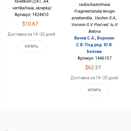
Предсердия
tsvetkom (24 l., A4,
radiochastotnaia
vertikal'naia, skrepka)
Fragmentatsiia levogo
Артикул: 1424410
predserdiia , Vachev S.A.,
$10.67
Voronin S.V. Pod red. Iu.V.
Belova
Доставка за 14–20 дней
Вачев С.А., Воронин
С.В. Под ред. Ю.В.
КУПИТЬ
Белова
Артикул: 1446157
$62.37
Доставка за 14–20 дней
КУПИТЬ