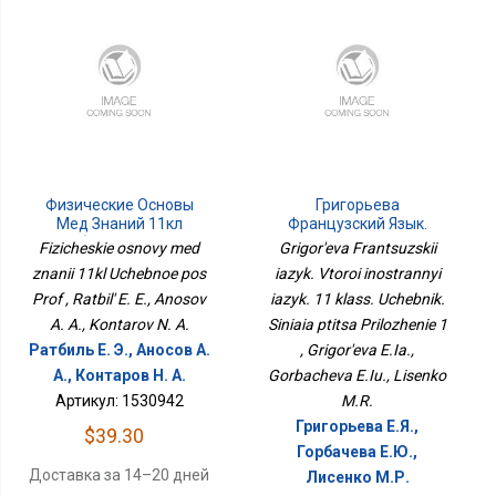
Физические Основы
Григорьева
Мед Знаний 11кл
Французский Язык.
Учебное Пос Проф
Второй Иностранный
Fizicheskie osnovy med
Grigor'eva Frantsuzskii
Язык. 11 Класс. Учебник.
znanii 11kl Uchebnoe pos
iazyk. Vtoroi inostrannyi
Синяя Птица
Prof , Ratbil' E. E., Anosov
iazyk. 11 klass. Uchebnik.
Приложение 1
A. A., Kontarov N. A.
Siniaia ptitsa Prilozhenie 1
Ратбиль Е. Э., Аносов А.
, Grigor'eva E.Ia.,
А., Контаров Н. А.
Gorbacheva E.Iu., Lisenko
Артикул: 1530942
M.R.
Григорьева Е.Я.,
$39.30
Горбачева Е.Ю.,
Доставка за 14–20 дней
Лисенко М.Р.