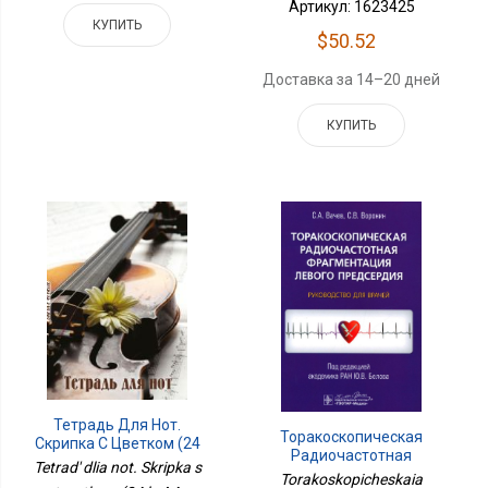
Артикул: 1623425
КУПИТЬ
$50.52
Доставка за 14–20 дней
КУПИТЬ
Тетрадь Для Нот.
Торакоскопическая
Скрипка С Цветком (24
Радиочастотная
Л., А4, Вертикальная,
Tetrad' dlia not. Skripka s
Фрагментация Левого
Torakoskopicheskaia
Скрепка)