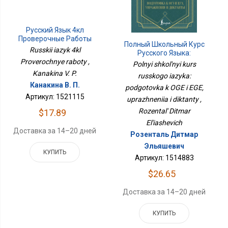
Русский Язык 4кл
Проверочные Работы
Полный Школьный Курс
Russkii iazyk 4kl
Русского Языка:
Подготовка К ОГЭ И ЕГЭ,
Proverochnye raboty ,
Polnyi shkol'nyi kurs
Упражнения И Диктанты
Kanakina V. P.
russkogo iazyka:
Канакина В. П.
podgotovka k OGE i EGE,
Артикул: 1521115
uprazhneniia i diktanty ,
Rozental' Ditmar
$17.89
El'iashevich
Доставка за 14–20 дней
Розенталь Дитмар
Эльяшевич
КУПИТЬ
Артикул: 1514883
$26.65
Доставка за 14–20 дней
КУПИТЬ