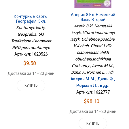
Аверин 8 Кл. Немецкий
Контурные Карты.
Язык. Второй
География. 5кл.
Иностранный Язык.
Averin 8 kl. Nemetskii
Традиционный
Konturnye karty.
Учебное Пособие. В 4 Чч.
Комплект РГО
iazyk. Vtoroi inostrannyi
Geografiia. 5kl.
Часть 1 Для
Переработанные
iazyk. Uchebnoe posobie.
Слабовидящих
Traditsionnyi komplekt
Обучающихся
V 4 chch. Chast' 1 dlia
RGO pererabotannye
Горизонты
slabovidiashchikh
Артикул: 1623526
obuchaiushchikhsia
$9.58
Gorizonty , Averin M.M.,
Dzhin F., Rorman L. . i dr.
Доставка за 14–20 дней
Аверин М.М., Джин Ф.,
Рорман Л. . и др.
КУПИТЬ
Артикул: 1622777
$98.10
Доставка за 14–20 дней
КУПИТЬ