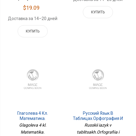
$19.09
КУПИТЬ
Доставка за 14–20 дней
КУПИТЬ
Глаголева 4 Кл.
Русский Язык В
Математика.
Таблицах.Орфография И
Разноуровневые
Пунктуация.(средний
Glagoleva 4 kl.
Russkii iazyk v
Задания. Серия
Форм.)
Matematika.
tablitsakh.Orfografiia i
Тренажер Младшего