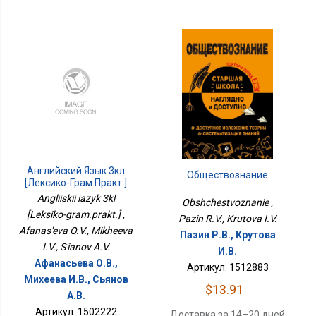
Английский Язык 3кл
Обществознание
[Лексико-Грам.практ.]
Angliiskii iazyk 3kl
Obshchestvoznanie ,
[Leksiko-gram.prakt.] ,
Pazin R.V., Krutova I.V.
Afanas'eva O.V., Mikheeva
Пазин Р.В., Крутова
I.V., S'ianov A.V.
И.В.
Афанасьева О.В.,
Артикул: 1512883
Михеева И.В., Сьянов
$13.91
А.В.
Артикул: 1502222
Доставка за 14–20 дней