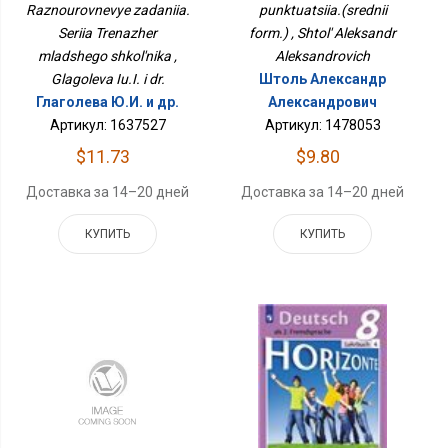
Raznourovnevye zadaniia.
Школьника
punktuatsiia.(srednii
Seriia Trenazher
form.) , Shtol' Aleksandr
mladshego shkol'nika ,
Aleksandrovich
Glagoleva Iu.I. i dr.
Штоль Александр
Глаголева Ю.И. и др.
Александрович
Артикул: 1637527
Артикул: 1478053
$11.73
$9.80
Доставка за 14–20 дней
Доставка за 14–20 дней
КУПИТЬ
КУПИТЬ