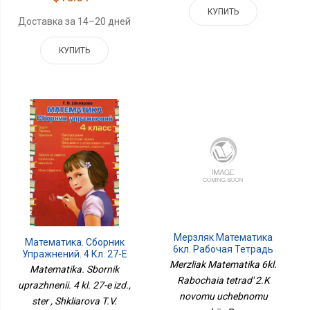
КУПИТЬ
Доставка за 14–20 дней
КУПИТЬ
Мерзляк Математика
Математика. Сборник
6кл. Рабочая Тетрадь
Упражнений. 4 Кл. 27-Е
2.К Новому Учебному
Merzliak Matematika 6kl.
Изд., Стер
Matematika. Sbornik
Пособию Просв.
Rabochaia tetrad' 2.K
uprazhnenii. 4 kl. 27-e izd.,
novomu uchebnomu
ster , Shkliarova T.V.