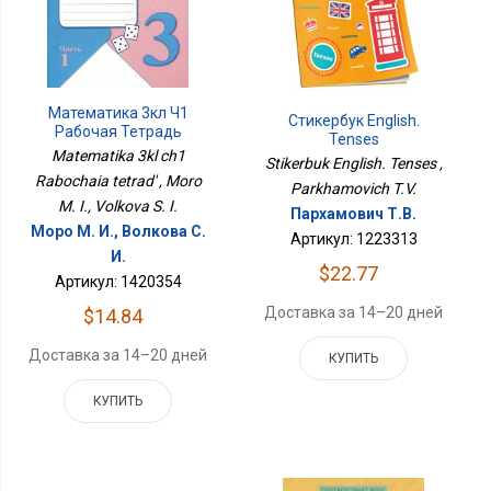
Математика 3кл Ч1
Стикербук English.
Рабочая Тетрадь
Tenses
Matematika 3kl ch1
Stikerbuk English. Tenses ,
Rabochaia tetrad' , Moro
Parkhamovich T.V.
M. I., Volkova S. I.
Пархамович Т.В.
Моро М. И., Волкова С.
Артикул: 1223313
И.
$22.77
Артикул: 1420354
Доставка за 14–20 дней
$14.84
Доставка за 14–20 дней
КУПИТЬ
КУПИТЬ