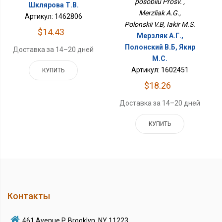
posobiiu Prosv. ,
Шклярова Т.В.
Merzliak A.G.,
Артикул: 1462806
Polonskii V.B, Iakir M.S.
$14.43
Мерзляк А.Г.,
Полонский В.Б, Якир
Доставка за 14–20 дней
М.С.
Артикул: 1602451
КУПИТЬ
$18.26
Доставка за 14–20 дней
КУПИТЬ
Контакты
461 Avenue P, Brooklyn, NY 11223