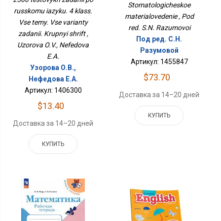
Stomatologicheskoe
Варианты Заданий.
russkomu iazyku. 4 klass.
Крупный Шрифт
materialovedenie , Pod
Vse temy. Vse varianty
red. S.N. Razumovoi
zadanii. Krupnyi shrift ,
Под ред. С.Н.
Uzorova O.V., Nefedova
Разумовой
E.A.
Артикул: 1455847
Узорова О.В.,
$73.70
Нефедова Е.А.
Артикул: 1406300
Доставка за 14–20 дней
$13.40
КУПИТЬ
Доставка за 14–20 дней
КУПИТЬ