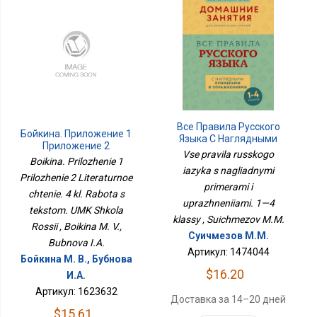
Все Правила Русского
Бойкина. Приложение 1
Языка С Наглядными
Приложение 2
Примерами И
Vse pravila russkogo
Литературное Чтение. 4
Boikina. Prilozhenie 1
Упражнениями. 1—4
Кл. Работа С Текстом.
iazyka s nagliadnymi
Классы
Prilozhenie 2 Literaturnoe
УМК Школа России
primerami i
chtenie. 4 kl. Rabota s
uprazhneniiami. 1—4
tekstom. UMK Shkola
klassy , Suichmezov M.M.
Rossii , Boikina M. V.,
Суичмезов М.М.
Bubnova I.A.
Артикул: 1474044
Бойкина М. В., Бубнова
$16.20
И.А.
Артикул: 1623632
Доставка за 14–20 дней
$15.61