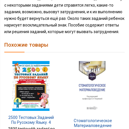
с некоторыми заданиями дети справятся легко, какие-то
задания, возможно, вызовут затруднения, и к их выполнению
нужно будет вернуться ещё раз. Около таких заданий ребенок
нарисует восклицательный знак. Пособие содержит ответы
или решения заданий, которые могут вызвать затруднения.
Похожие товары
2500 Тестовых Заданий
Стоматологическое
По Русскому Языку. 4
Материаловедение
Класс. Все Темы. Все
2500 testovykh zadanii po