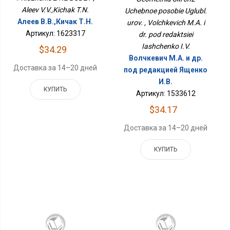
Aleev V.V.,Kichak T.N.
Uchebnoe posobie Uglubl.
Алеев В.В.,Кичак Т.Н.
urov. , Volchkevich M.A. i
Артикул: 1623317
dr. pod redaktsiei
Iashchenko I.V.
$34.29
Волчкевич М.А. и др.
Доставка за 14–20 дней
под редакцией Ященко
И.В.
КУПИТЬ
Артикул: 1533612
$34.17
Доставка за 14–20 дней
КУПИТЬ