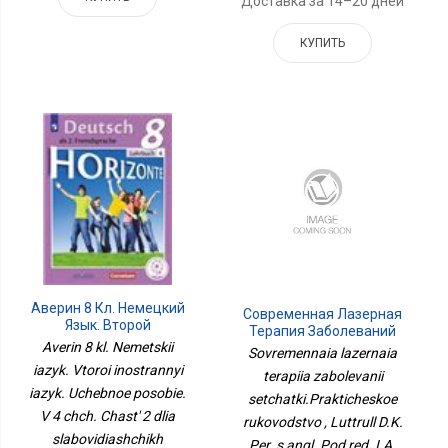
Доставка за 14–20 дней
КУПИТЬ
Аверин 8 Кл. Немецкий
Современная Лазерная
Язык. Второй
Терапия Заболеваний
Иностранный Язык.
Averin 8 kl. Nemetskii
Сетчатки.Практическое
Sovremennaia lazernaia
Учебное Пособие. В 4 Чч.
Руководство
iazyk. Vtoroi inostrannyi
terapiia zabolevanii
Часть 2 Для
iazyk. Uchebnoe posobie.
Слабовидящих
setchatki.Prakticheskoe
Обучающихся
V 4 chch. Chast' 2 dlia
rukovodstvo , Luttrull D.K.
Горизонты
slabovidiashchikh
Per. s angl. Pod red. I.A.