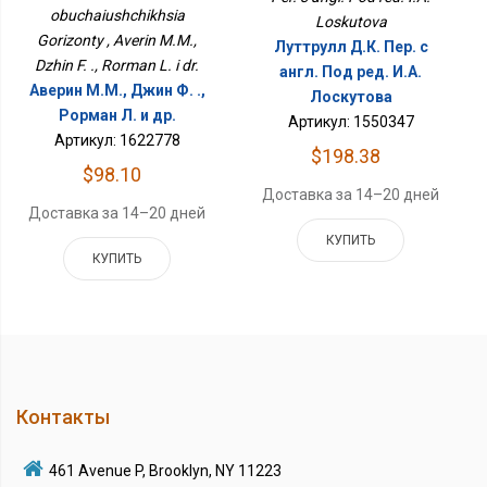
obuchaiushchikhsia
Loskutova
Gorizonty , Averin M.M.,
Луттрулл Д.К. Пер. с
Dzhin F. ., Rorman L. i dr.
англ. Под ред. И.А.
Аверин М.М., Джин Ф. .,
Лоскутова
Рорман Л. и др.
Артикул: 1550347
Артикул: 1622778
$198.38
$98.10
Доставка за 14–20 дней
Доставка за 14–20 дней
КУПИТЬ
КУПИТЬ
Контакты
461 Avenue P, Brooklyn, NY 11223