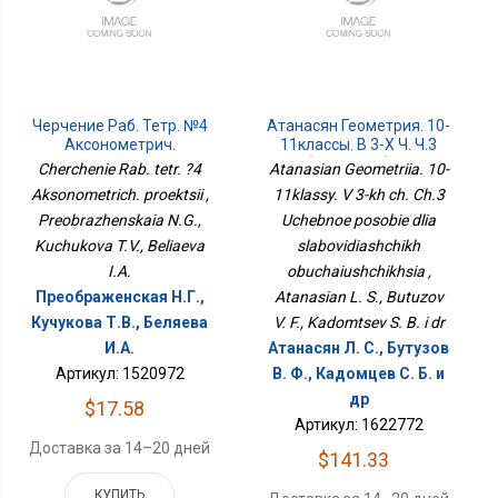
Черчение Раб. Тетр. №4
Атанасян Геометрия. 10-
Аксонометрич.
11классы. В 3-Х Ч. Ч.3
Проекции
Учебное Пособие Для
Cherchenie Rab. tetr. ?4
Atanasian Geometriia. 10-
Слабовидящих
Aksonometrich. proektsii ,
11klassy. V 3-kh ch. Ch.3
Обучающихся
Preobrazhenskaia N.G.,
Uchebnoe posobie dlia
Kuchukova T.V., Beliaeva
slabovidiashchikh
I.A.
obuchaiushchikhsia ,
Преображенская Н.Г.,
Atanasian L. S., Butuzov
Кучукова Т.В., Беляева
V. F., Kadomtsev S. B. i dr
И.А.
Атанасян Л. С., Бутузов
Артикул: 1520972
В. Ф., Кадомцев С. Б. и
др
$17.58
Артикул: 1622772
Доставка за 14–20 дней
$141.33
КУПИТЬ