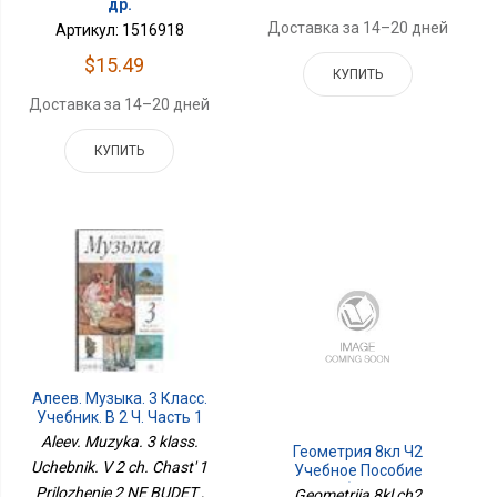
др.
Доставка за 14–20 дней
Артикул: 1516918
$15.49
КУПИТЬ
Доставка за 14–20 дней
КУПИТЬ
Алеев. Музыка. 3 Класс.
Учебник. В 2 Ч. Часть 1
Приложение 2 НЕ БУДЕТ
Aleev. Muzyka. 3 klass.
Геометрия 8кл Ч2
Uchebnik. V 2 ch. Chast' 1
Учебное Пособие
Углубл. Уров.
Prilozhenie 2 NE BUDET ,
Geometriia 8kl ch2