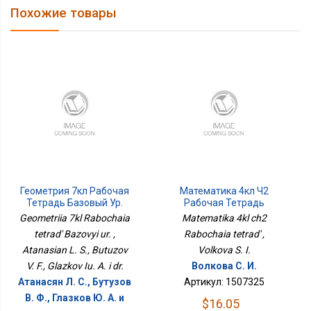
Похожие товары
Геометрия 7кл Рабочая
Математика 4кл Ч2
Тетрадь Базовый Ур.
Рабочая Тетрадь
Geometriia 7kl Rabochaia
Matematika 4kl ch2
tetrad' Bazovyi ur. ,
Rabochaia tetrad' ,
Atanasian L. S., Butuzov
Volkova S. I.
V. F., Glazkov Iu. A. i dr.
Волкова С. И.
Атанасян Л. С., Бутузов
Артикул: 1507325
В. Ф., Глазков Ю. А. и
$16.05