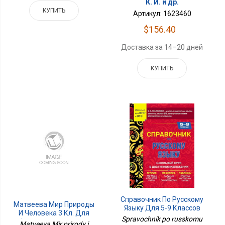
К. И. и др.
КУПИТЬ
Артикул: 1623460
$156.40
Доставка за 14–20 дней
КУПИТЬ
Справочник По Русскому
Матвеева Мир Природы
Языку Для 5-9 Классов
И Человека 3 Кл. Для
Spravochnik po russkomu
Обуч.интел.наруш. В 2-Х
Matveeva Mir prirody i