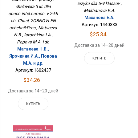
Ч. Часть 2ОБНОВЛЕН
iazyku dlia 5-9 klassov ,
cheloveka 3 kl. dlia
УчебникПрос
Makhanova E.A.
obuch.intel.narush. v 2-kh
Маханова Е.А.
ch. Chast' 2OBNOVLEN
Артикул: 1440333
uchebnikPros , Matveeva
$25.34
N.B., Iarochkina I.A.,
Popova M.A. i dr.
Доставка за 14–20 дней
Матвеева Н.Б.,
Ярочкина И.А., Попова
КУПИТЬ
М.А. и др.
Артикул: 1602437
$34.26
Доставка за 14–20 дней
КУПИТЬ