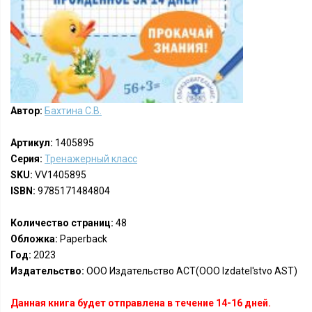
Автор:
Бахтина С.В.
Артикул:
1405895
Серия:
Тренажерный класс
SKU:
VV1405895
ISBN:
9785171484804
Количество страниц:
48
Обложка:
Paperback
Год:
2023
Издательство:
ООО Издательство АСТ(OOO Izdatel'stvo AST)
Данная книга будет отправлена в течение 14-16 дней.