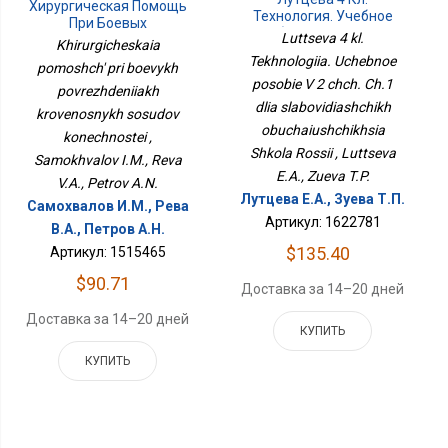
Хирургическая Помощь
Технология. Учебное
При Боевых
Пособие В 2 Чч. Ч.1 Для
Luttseva 4 kl.
Повреждениях
Khirurgicheskaia
Слабовидящих
Кровеносных Сосудов
Tekhnologiia. Uchebnoe
Обучающихся Школа
pomoshch' pri boevykh
Конечностей
posobie V 2 chch. Ch.1
России
povrezhdeniiakh
dlia slabovidiashchikh
krovenosnykh sosudov
obuchaiushchikhsia
konechnostei ,
Shkola Rossii , Luttseva
Samokhvalov I.M., Reva
E.A., Zueva T.P.
V.A., Petrov A.N.
Лутцева Е.А., Зуева Т.П.
Самохвалов И.М., Рева
Артикул: 1622781
В.А., Петров А.Н.
$135.40
Артикул: 1515465
$90.71
Доставка за 14–20 дней
Доставка за 14–20 дней
КУПИТЬ
КУПИТЬ