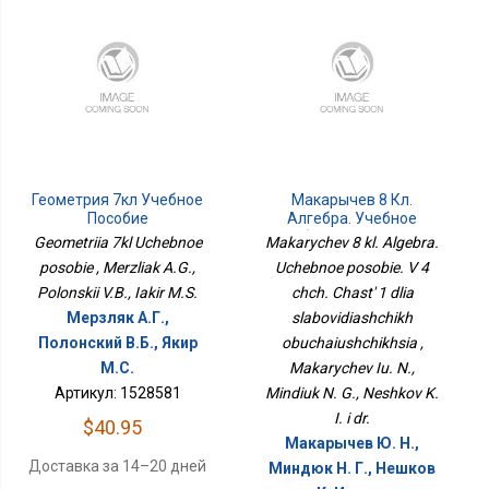
Геометрия 7кл Учебное
Макарычев 8 Кл.
Пособие
Алгебра. Учебное
Пособие. В 4 Чч. Часть 1
Geometriia 7kl Uchebnoe
Makarychev 8 kl. Algebra.
Для Слабовидящих
posobie , Merzliak A.G.,
Uchebnoe posobie. V 4
Обучающихся
Polonskii V.B., Iakir M.S.
chch. Chast' 1 dlia
Мерзляк А.Г.,
slabovidiashchikh
Полонский В.Б., Якир
obuchaiushchikhsia ,
М.С.
Makarychev Iu. N.,
Артикул: 1528581
Mindiuk N. G., Neshkov K.
I. i dr.
$40.95
Макарычев Ю. Н.,
Доставка за 14–20 дней
Миндюк Н. Г., Нешков