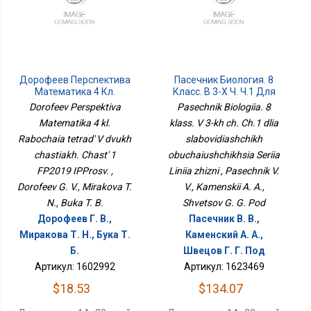
Дорофеев Перспектива
Пасечник Биология. 8
Математика 4 Кл.
Класс. В 3-Х Ч. Ч.1 Для
Рабочая Тетрадь В Двух
Слабовидящих
Dorofeev Perspektiva
Pasechnik Biologiia. 8
Частях. Часть 1 ФП2019
Обучающихся Серия
Matematika 4 kl.
klass. V 3-kh ch. Ch.1 dlia
ИППросв.
Линия Жизни
Rabochaia tetrad' V dvukh
slabovidiashchikh
chastiakh. Chast' 1
obuchaiushchikhsia Seriia
FP2019 IPProsv. ,
Liniia zhizni , Pasechnik V.
Dorofeev G. V., Mirakova T.
V., Kamenskii A. A.,
N., Buka T. B.
Shvetsov G. G. Pod
Дорофеев Г. В.,
Пасечник В. В.,
Миракова Т. Н., Бука Т.
Каменский А. А.,
Б.
Швецов Г. Г. Под
Артикул: 1602992
Артикул: 1623469
$18.53
$134.07