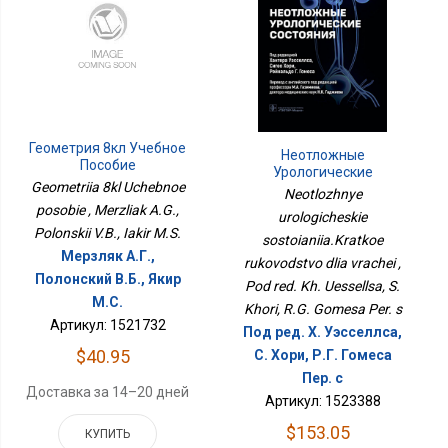
Геометрия 8кл Учебное
Неотложные
Пособие
Урологические
Geometriia 8kl Uchebnoe
Состояния.Краткое
Neotlozhnye
Руководство Для
posobie , Merzliak A.G.,
urologicheskie
Врачей
Polonskii V.B., Iakir M.S.
sostoianiia.Kratkoe
Мерзляк А.Г.,
rukovodstvo dlia vrachei ,
Полонский В.Б., Якир
Pod red. Kh. Uessellsa, S.
М.С.
Khori, R.G. Gomesa Per. s
Артикул: 1521732
Под ред. Х. Уэсселлса,
$40.95
С. Хори, Р.Г. Гомеса
Пер. с
Доставка за 14–20 дней
Артикул: 1523388
$153.05
КУПИТЬ