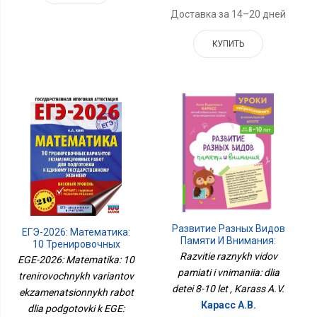
Доставка за 14–20 дней
КУПИТЬ
Развитие Разных Видов
ЕГЭ-2026: Математика:
Памяти И Внимания:
10 Тренировочных
Для Детей 8-10 Лет
Вариантов
Razvitie raznykh vidov
EGE-2026: Matematika: 10
Экзаменационных
pamiati i vnimaniia: dlia
trenirovochnykh variantov
Работ Для Подготовки К
detei 8-10 let , Karass A.V.
ekzamenatsionnykh rabot
ЕГЭ: Базовый Уровень
Карасс А.В.
dlia podgotovki k EGE: