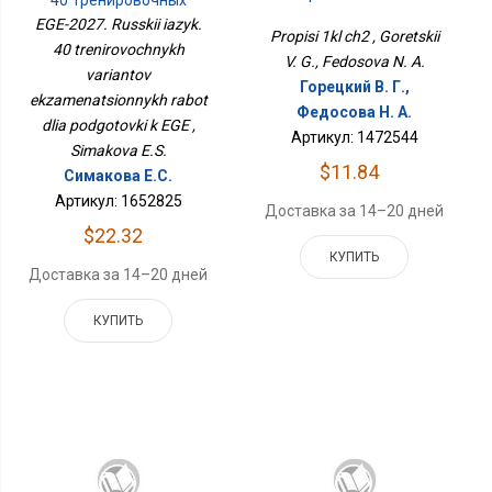
40 Тренировочных
Вариантов
EGE-2027. Russkii iazyk.
Propisi 1kl ch2 , Goretskii
Экзаменационных
40 trenirovochnykh
Работ Для Подготовки К
V. G., Fedosova N. A.
variantov
ЕГЭ
Горецкий В. Г.,
ekzamenatsionnykh rabot
Федосова Н. А.
dlia podgotovki k EGE ,
Артикул: 1472544
Simakova E.S.
$11.84
Симакова Е.С.
Артикул: 1652825
Доставка за 14–20 дней
$22.32
КУПИТЬ
Доставка за 14–20 дней
КУПИТЬ