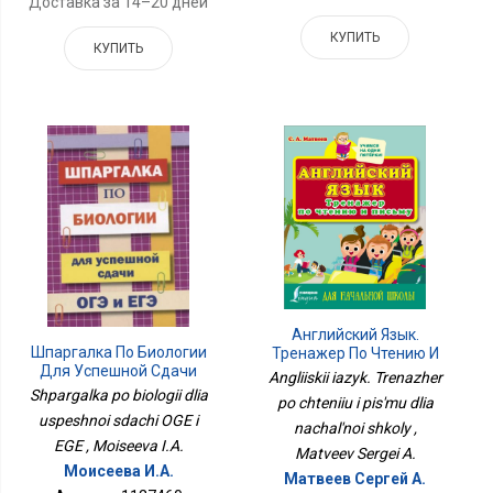
Доставка за 14–20 дней
КУПИТЬ
КУПИТЬ
Английский Язык.
Шпаргалка По Биологии
Тренажер По Чтению И
Для Успешной Сдачи
Письму Для Начальной
Angliiskii iazyk. Trenazher
ОГЭ И ЕГЭ
Школы
Shpargalka po biologii dlia
po chteniiu i pis'mu dlia
uspeshnoi sdachi OGE i
nachal'noi shkoly ,
EGE , Moiseeva I.A.
Matveev Sergei A.
Моисеева И.А.
Матвеев Сергей А.