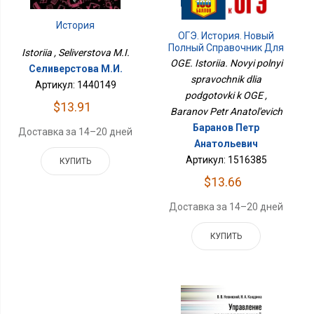
История
ОГЭ. История. Новый
Полный Справочник Для
Istoriia , Seliverstova M.I.
Подготовки К ОГЭ
OGE. Istoriia. Novyi polnyi
Селиверстова М.И.
spravochnik dlia
Артикул: 1440149
podgotovki k OGE ,
$13.91
Baranov Petr Anatol'evich
Баранов Петр
Доставка за 14–20 дней
Анатольевич
Артикул: 1516385
КУПИТЬ
$13.66
Доставка за 14–20 дней
КУПИТЬ