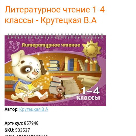
Литературное чтение 1-4
классы - Крутецкая В.А
Автор:
Крутецкая В.А
Артикул:
857948
SKU:
533537