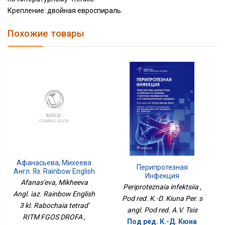
Крепление: двойная евроспираль.
Похожие товары
Афанасьева, Михеева
Перипротезная
Англ. Яз. Rainbow English
Инфекция
3 Кл. Рабочая Тетрадь
Afanas'eva, Mikheeva
Periproteznaia infektsiia ,
РИТМ ФГОС ДРОФА
Angl. iaz. Rainbow English
Pod red. K.-D. Kiuna Per. s
3 kl. Rabochaia tetrad'
angl. Pod red. A.V. Tsis
RITM FGOS DROFA ,
Под ред. К.-Д. Кюна