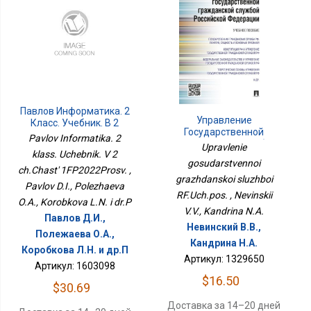
Павлов Информатика. 2
Управление
Класс. Учебник. В 2
Государственной
Ч.Часть 1ФП2022Просв.
Pavlov Informatika. 2
Гражданской Службой
Upravlenie
klass. Uchebnik. V 2
РФ.Уч.пос.
gosudarstvennoi
ch.Chast' 1FP2022Prosv. ,
grazhdanskoi sluzhboi
Pavlov D.I., Polezhaeva
RF.Uch.pos. , Nevinskii
O.A., Korobkova L.N. i dr.P
V.V., Kandrina N.A.
Павлов Д.И.,
Невинский В.В.,
Полежаева О.А.,
Кандрина Н.А.
Коробкова Л.Н. и др.П
Артикул: 1329650
Артикул: 1603098
$16.50
$30.69
Доставка за 14–20 дней