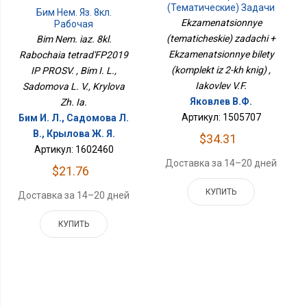
(тематические) Задачи
Бим Нем. Яз. 8кл.
+ Экзаменационные
Ekzamenatsionnye
Рабочая
Билеты (комплект Из 2-
ТетрадьФП2019 ИП
(tematicheskie) zadachi +
Bim Nem. iaz. 8kl.
Х Книг)
ПРОСВ.
Ekzamenatsionnye bilety
Rabochaia tetrad'FP2019
(komplekt iz 2-kh knig) ,
IP PROSV. , Bim I. L.,
Iakovlev V.F.
Sadomova L. V., Krylova
Яковлев В.Ф.
Zh. Ia.
Артикул: 1505707
Бим И. Л., Садомова Л.
В., Крылова Ж. Я.
$34.31
Артикул: 1602460
Доставка за 14–20 дней
$21.76
КУПИТЬ
Доставка за 14–20 дней
КУПИТЬ