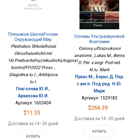
Плешаков ШколаРоссии
Основы Ультразвуковой
Окружающий Мир
Анатомии
1кл.Предварительный,текущий,итоговый
Pleshakov ShkolaRossii
Osnovy ul'trazvukovoi
КонтрольФП2022 Просв.
Okruzhaiushchii mir
anatomii , Lukas M., Berns
1kl.Predvaritel'nyi,tekushchii,itogovyi
D. Per. s angl. Pod red.
kontrol'FP2022 Prosv. ,
N.Iu. Mark
Glagoleva Iu.I., Arkhipova
Лукас М., Бернс Д. Пер.
Iu.I.
с англ. Под ред. Н.Ю.
Глаголева Ю.И.,
Марк
Архипова Ю.И.
Артикул: 1529183
Артикул: 1603404
$266.39
$11.55
Доставка за 14–20 дней
Доставка за 14–20 дней
КУПИТЬ
КУПИТЬ