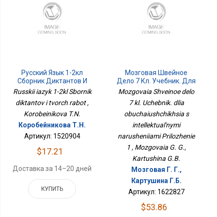
Русский Язык 1-2кл
Мозговая Швейное
Сборник Диктантов И
Дело 7 Кл. Учебник. Для
Творч Работ
Обучающихся С
Russkii iazyk 1-2kl Sbornik
Mozgovaia Shveinoe delo
Интеллектуальными
diktantov i tvorch rabot ,
7 kl. Uchebnik. dlia
Нарушениями
Korobeinikova T.N.
obuchaiushchikhsia s
Приложение 1
Коробейникова Т.Н.
intellektual'nymi
Артикул: 1520904
narusheniiami Prilozhenie
1 , Mozgovaia G. G.,
$17.21
Kartushina G.B.
Доставка за 14–20 дней
Мозговая Г. Г.,
Картушина Г.Б.
КУПИТЬ
Артикул: 1622827
$53.86