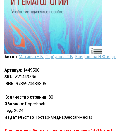
Автор:
Матинян Н.В., Горбунова Т.В., Епифанова Н.Ю. и др.
Артикул:
1449586
SKU:
VV1449586
ISBN:
9785970483305
Количество страниц:
80
Обложка:
Paperback
Год:
2024
Издательство:
Гэотар-Медиа(Geotar-Media)
Данная книга будет отправлена в течение 14-16 дней.