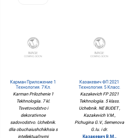
Карман Приложение 1
Казакевич ФП 2021
Технология. 7 Кл.
Технология. 5 Класс.
Цветоводство И
Учебник. НЕ БУДЕТ
Karman Prilozhenie 1
Kazakevich FP 2021
Декоративное
Tekhnologiia. 7 kl.
Tekhnologiia. 5 klass.
Садоводство. Учебник.
Для Обучающихся С
Tsvetovodstvo i
Uchebnik. NE BUDET ,
Интеллектуальными
dekorativnoe
Kazakevich V.M.,
Нарушениями.
sadovodstvo. Uchebnik.
Pichugina G.V., Semenova
dlia obuchaiushchikhsia s
G.Iu. i dr.
intellektual'nymi
Казакевич В.М.,