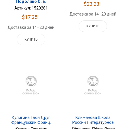
Подоляко О. Е.
$23.23
Артикул: 1520281
Доставка за 14–20 дней
$17.35
КУПИТЬ
Доставка за 14–20 дней
КУПИТЬ
Кулигина Твой Друг
Климанова Школа
Французский Франц.
России Литературное
Язык 7кл. В 2-Х Ч. Ч.2
Чтение 4кл. Тетрадь По
Kuligina Tvoi drug
Klimanova Shkola Rossii