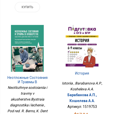
КУПИТЬ
История
Неотложные Состояния
И Травмы В
Istoriia , Barabanova A.P.,
Акушерстве.Быстрая
Neotlozhnye sostoianiia i
Kosheleva A.A.
Диагностика И Лечение
travmy v
Барабанова А.П.,
akusherstve.Bystraia
Кошелева А.А.
diagnostika i lechenie ,
Артикул: 1519753
Pod red. R. Berns, K. Dent