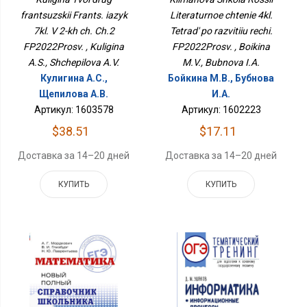
ФП2022Просв.
Развитию Речи.
frantsuzskii Frants. iazyk
Literaturnoe chtenie 4kl.
ФП2022Просв.
7kl. V 2-kh ch. Ch.2
Tetrad' po razvitiiu rechi.
FP2022Prosv. , Kuligina
FP2022Prosv. , Boikina
A.S., Shchepilova A.V.
M.V., Bubnova I.A.
Кулигина А.С.,
Бойкина М.В., Бубнова
Щепилова А.В.
И.А.
Артикул: 1603578
Артикул: 1602223
$38.51
$17.11
Доставка за 14–20 дней
Доставка за 14–20 дней
КУПИТЬ
КУПИТЬ