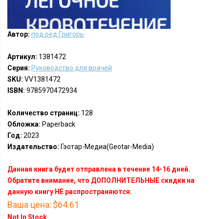
Автор:
под ред.Григорь
Артикул:
1381472
Серия:
Руководство для врачей
SKU:
VV1381472
ISBN:
9785970472934
Количество страниц:
128
Обложка:
Paperback
Год:
2023
Издательство:
Гэотар-Медиа(Geotar-Media)
Данная книга будет отправлена в течение 14-16 дней.
Обратите внимание, что ДОПОЛНИТЕЛЬНЫЕ скидки на
данную книгу НЕ распространяются.
Ваша цена:
$64.61
Not In Stock