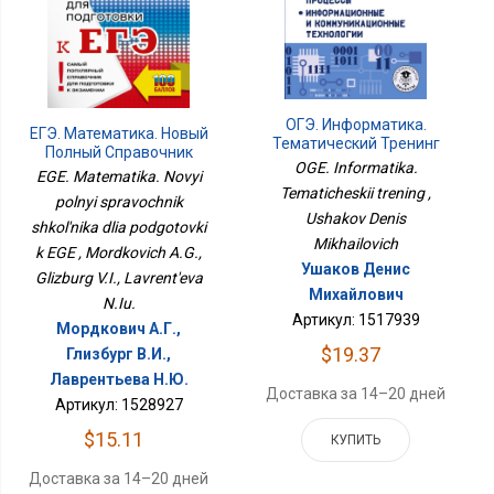
ОГЭ. Информатика.
ЕГЭ. Математика. Новый
Тематический Тренинг
Полный Справочник
OGE. Informatika.
Школьника Для
EGE. Matematika. Novyi
Подготовки К ЕГЭ
Tematicheskii trening ,
polnyi spravochnik
Ushakov Denis
shkol'nika dlia podgotovki
Mikhailovich
k EGE , Mordkovich A.G.,
Ушаков Денис
Glizburg V.I., Lavrent'eva
Михайлович
N.Iu.
Артикул: 1517939
Мордкович А.Г.,
$19.37
Глизбург В.И.,
Лаврентьева Н.Ю.
Доставка за 14–20 дней
Артикул: 1528927
$15.11
КУПИТЬ
Доставка за 14–20 дней