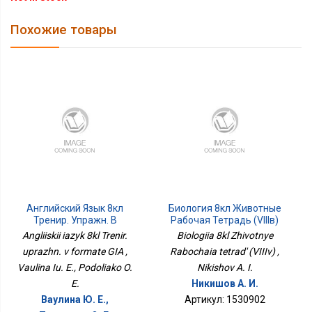
Похожие товары
Английский Язык 8кл
Биология 8кл Животные
Тренир. Упражн. В
Рабочая Тетрадь (VIIIв)
Формате ГИА
Angliiskii iazyk 8kl Trenir.
Biologiia 8kl Zhivotnye
uprazhn. v formate GIA ,
Rabochaia tetrad' (VIIIv) ,
Vaulina Iu. E., Podoliako O.
Nikishov A. I.
E.
Никишов А. И.
Ваулина Ю. Е.,
Артикул: 1530902