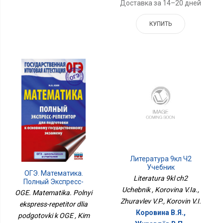
Доставка за 14–20 дней
КУПИТЬ
Литература 9кл Ч2
Учебник
ОГЭ. Математика.
Literatura 9kl ch2
Полный Экспресс-
Uchebnik , Korovina V.Ia.,
Репетитор Для
OGE. Matematika. Polnyi
Подготовки К ОГЭ
Zhuravlev V.P., Korovin V.I.
ekspress-repetitor dlia
Коровина В.Я.,
podgotovki k OGE , Kim