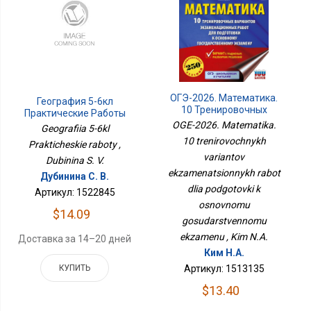
ОГЭ-2026. Математика.
География 5-6кл
10 Тренировочных
Практические Работы
Вариантов
OGE-2026. Matematika.
Geografiia 5-6kl
Экзаменационных
10 trenirovochnykh
Prakticheskie raboty ,
Работ Для Подготовки К
Основному
variantov
Dubinina S. V.
Государственному
ekzamenatsionnykh rabot
Дубинина С. В.
Экзамену
dlia podgotovki k
Артикул: 1522845
osnovnomu
$14.09
gosudarstvennomu
ekzamenu , Kim N.A.
Доставка за 14–20 дней
Ким Н.А.
КУПИТЬ
Артикул: 1513135
$13.40