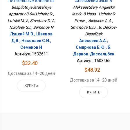
Летательные Аппараты
Английский Язык. 8
8-9кл Учебник
Класс . Учебник Просв.
Bespilotnye letatel'nye
AlekseevSfery Angliiskii
apparaty 8-9kl Uchebnik ,
iazyk. 8 klass . Uchebnik
Lutskii M.V., Shvetsov D.V.,
Prosv. , Alekseev A.A.,
Nikolaev S.I., Semenov N
Smirnova E.Iu., B. Derkov-
Луцкий М.В., Швецов
Dissel'bek
Д.В., Николаев С.И.,
Алексеев А.А.,
Семенов Н
Смирнова Е.Ю., Б.
Артикул: 1532611
Дерков-Диссельбек
Артикул: 1603465
$32.40
$48.92
Доставка за 14–20 дней
Доставка за 14–20 дней
КУПИТЬ
КУПИТЬ