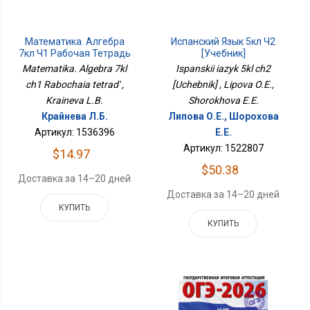
Математика. Алгебра
Испанский Язык 5кл Ч2
7кл Ч1 Рабочая Тетрадь
[Учебник]
Matematika. Algebra 7kl
Ispanskii iazyk 5kl ch2
ch1 Rabochaia tetrad' ,
[Uchebnik] , Lipova O.E.,
Kraineva L.B.
Shorokhova E.E.
Крайнева Л.Б.
Липова О.Е., Шорохова
Артикул: 1536396
Е.Е.
Артикул: 1522807
$14.97
$50.38
Доставка за 14–20 дней
Доставка за 14–20 дней
КУПИТЬ
КУПИТЬ