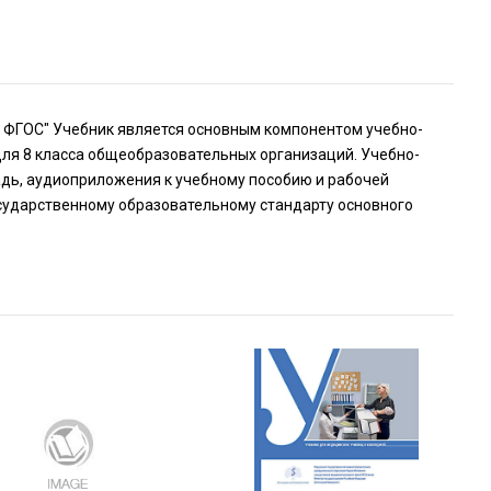
ик. ФГОС" Учебник является основным компонентом учебно-
для 8 класса общеобразовательных организаций. Учебно-
адь, аудиоприложения к учебному пособию и рабочей
государственному образовательному стандарту основного