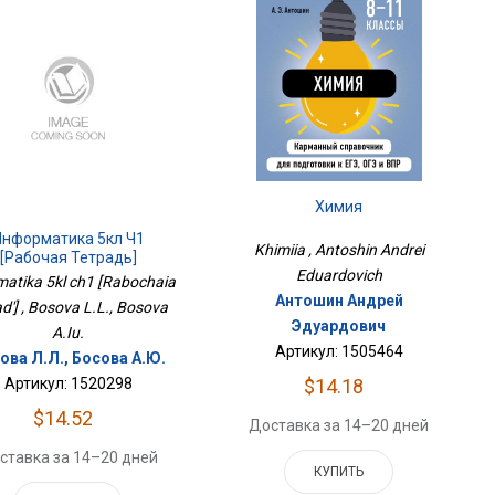
Химия
Информатика 5кл Ч1
Khimiia , Antoshin Andrei
[Рабочая Тетрадь]
Eduardovich
matika 5kl ch1 [Rabochaia
Антошин Андрей
ad'] , Bosova L.L., Bosova
Эдуардович
A.Iu.
Артикул: 1505464
ова Л.Л., Босова А.Ю.
$14.18
Артикул: 1520298
$14.52
Доставка за 14–20 дней
ставка за 14–20 дней
КУПИТЬ