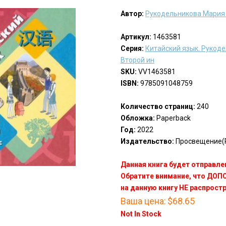
Автор:
Рукодельникова Мария
Артикул:
1463581
Серия:
Китайский язык. Рукоде
Второй ин
SKU:
VV1463581
ISBN:
9785091048759
Количество страниц:
240
Обложка:
Paperback
Год:
2022
Издательство:
Просвещение(P
Данная книга будет отправлен
Обратите внимание, что ДО
на данную книгу НЕ распрост
Ваша цена:
$68.65
Not In Stock