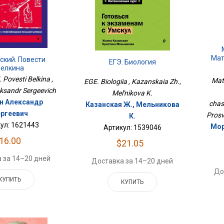
Мат
ский. Повести
ЕГЭ. Биология
елкина
Час
 Povesti Belkina ,
Mat
EGE. Biologiia , Kazanskaia Zh.,
ksandr Sergeevich
Mel'nikova K.
н Александр
chas
Казанская Ж., Мельникова
ргеевич
Prosv.
К.
ул: 1621443
Мор
Артикул: 1539046
16.00
$21.05
 за 14–20 дней
Доставка за 14–20 дней
До
КУПИТЬ
КУПИТЬ