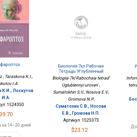
фароптоз
Биология 7кл Рабочая
Тетрадь Углублённый
 , Taraskova K.I.,
Уровень
Biologiia 7kl Rabochaia tetrad'
Infor
kutov I.A.
Uglublennyi uroven' ,
tetr
 К.И., Лоскутов
Sumatokhin S.V., Nosova E.V.,
И.А.
Gromova N.P.
Бос
ул: 1524350
Суматохин С.В., Носова
Е.В., Громова Н.П.
39.70
Артикул: 1525373
 за 14–20 дней
До
$23.12