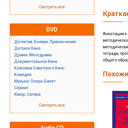
Смотреть все
Кратка
DVD
Аннотация к 
методическог
Детектив. Боевик. Приключения
методический
Детское Кино
тетради, про
Драма. Мелодрама
общего образ
Документальное Кино
Классика Советского Кино
Похожи
Комедия
Музыка. Опера. Балет
Сериал
Юмор, Сатира
Смотреть все
Audio CD