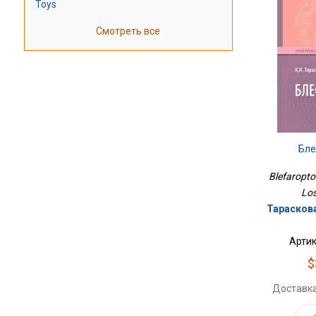
Toys
Смотреть все
Бле
Blefaroptoz
Los
Тараскова
Артик
$
Доставка