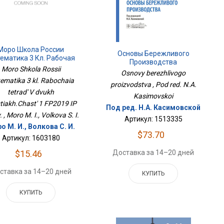
Моро Школа России
Основы Бережливого
ематика 3 Кл. Рабочая
Производства
Тетрадь В Двух
Moro Shkola Rossii
Osnovy berezhlivogo
тях.Часть 1 ФП2019 ИП
ematika 3 kl. Rabochaia
Просв.
proizvodstva , Pod red. N.A.
tetrad' V dvukh
Kasimovskoi
tiakh.Chast' 1 FP2019 IP
Под ред. Н.А. Касимовской
 , Moro M. I., Volkova S. I.
Артикул: 1513335
о М. И., Волкова С. И.
$73.70
Артикул: 1603180
Доставка за 14–20 дней
$15.46
ставка за 14–20 дней
КУПИТЬ
КУПИТЬ