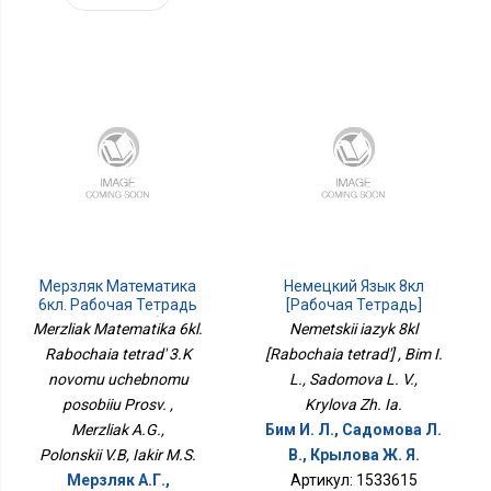
Мерзляк Математика
Немецкий Язык 8кл
6кл. Рабочая Тетрадь
[Рабочая Тетрадь]
3.К Новому Учебному
Merzliak Matematika 6kl.
Nemetskii iazyk 8kl
Пособию Просв.
Rabochaia tetrad' 3.K
[Rabochaia tetrad'] , Bim I.
novomu uchebnomu
L., Sadomova L. V.,
posobiiu Prosv. ,
Krylova Zh. Ia.
Merzliak A.G.,
Бим И. Л., Садомова Л.
Polonskii V.B, Iakir M.S.
В., Крылова Ж. Я.
Мерзляк А.Г.,
Артикул: 1533615