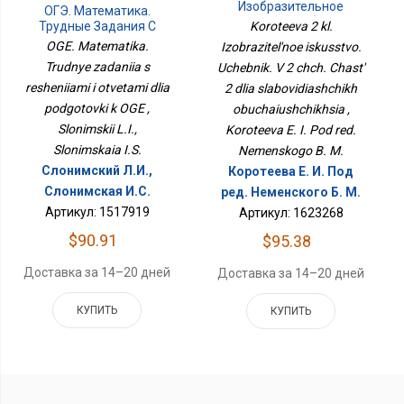
Изобразительное
ОГЭ. Математика.
Искусство. Учебник. В 2
Трудные Задания С
Koroteeva 2 kl.
Чч. Часть 2 Для
Решениями И Ответами
OGE. Matematika.
Izobrazitel'noe iskusstvo.
Слабовидящих
Для Подготовки К ОГЭ
Trudnye zadaniia s
Uchebnik. V 2 chch. Chast'
Обучающихся
resheniiami i otvetami dlia
2 dlia slabovidiashchikh
podgotovki k OGE ,
obuchaiushchikhsia ,
Slonimskii L.I.,
Koroteeva E. I. Pod red.
Slonimskaia I.S.
Nemenskogo B. M.
Слонимский Л.И.,
Коротеева Е. И. Под
Слонимская И.С.
ред. Неменского Б. М.
Артикул: 1517919
Артикул: 1623268
$90.91
$95.38
Доставка за 14–20 дней
Доставка за 14–20 дней
КУПИТЬ
КУПИТЬ