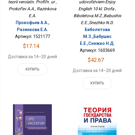
teorii veroiatn. Profil'n. ur ,
udovol'stviem Enjoy
Prokof'ev A.A., Razinkova
English 10 kl. Drofa ,
E.A.
Biboletova M.Z.,Babushis
Прокофьев А.А.,
E.E.,Snezhko N.D.
Разинкова Е.А.
Биболетова
Артикул: 1521177
М.З.,Бабушис
Е.Е.,Снежко Н.Д.
$17.14
Артикул: 1603669
Доставка за 14–20 дней
$42.67
КУПИТЬ
Доставка за 14–20 дней
КУПИТЬ