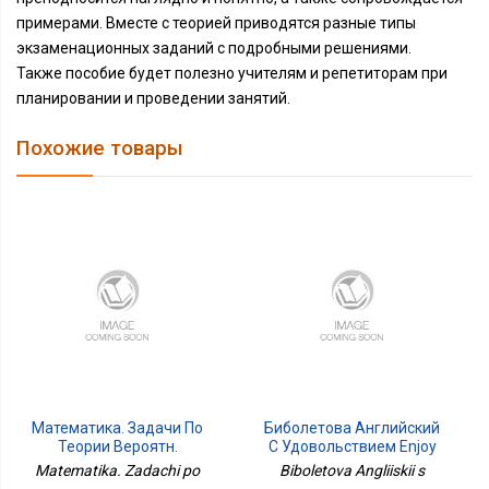
примерами. Вместе с теорией приводятся разные типы
экзаменационных заданий с подробными решениями.
Также пособие будет полезно учителям и репетиторам при
планировании и проведении занятий.
Похожие товары
Математика. Задачи По
Биболетова Английский
Теории Вероятн.
С Удовольствием Enjoy
Профильн. Ур
English 10 Кл. Дрофа
Matematika. Zadachi po
Biboletova Angliiskii s