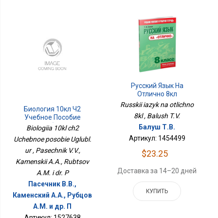
Русский Язык На
Отлично 8кл
Russkii iazyk na otlichno
Биология 10кл Ч2
8kl , Balush T.V.
Учебное Пособие
Углубл. Ур
Балуш Т.В.
Biologiia 10kl ch2
Артикул: 1454499
Uchebnoe posobie Uglubl.
ur , Pasechnik V.V.,
$23.25
Kamenskii A.A., Rubtsov
Доставка за 14–20 дней
A.M. i dr. P
Пасечник В.В.,
КУПИТЬ
Каменский А.А., Рубцов
A.M. и др. П
Артикул: 1527638