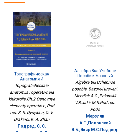
Алгебра 8кл Учебное
Топографическая
Пособие. Базовый
Анатомия И
Уровень
Algebra 8kl Uchebnoe
Оперативная
Topograficheskaia
Хирургия.Ч.2.Основные
posobie. Bazovyi uroven' ,
anatomiia i operativnaia
Элементы Оператив.т
Merzliak A.G.,Polonskii
khirurgiia.Ch.2.Osnovnye
V.B.,Iakir M.S.Pod red.
elementy operativ.t , Pod
Podo
red. S. S. Dydykina, O. V.
Мерзляк
Drakinoi, K. A. Zhan
А.Г.,Полонский
Под ред. С. С.
В.Б.,Якир М.С.Под ред.