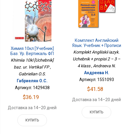
Комплект Английский
Язык. Учебник + Прописи
Химия 10кл [Учебник]
2 – 3 – 4 Класс
Komplekt Angliiskii iazyk.
Баз. Ур. Вертикаль ФП
Uchebnik + propisi 2 – 3 –
Khimiia 10kl [Uchebnik]
4 klass , Andreeva N.
baz. ur. Vertikal' FP ,
Андреева Н.
Gabrielian O.S.
Артикул: 1551093
Габриелян О.С.
Артикул: 1429438
$41.58
$36.19
Доставка за 14–20 дней
Доставка за 14–20 дней
КУПИТЬ
КУПИТЬ