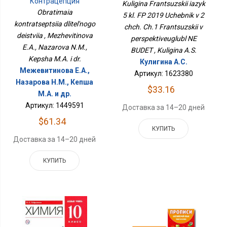
Учебник В 2 Чч. Ч.1
Контрацепция
Kuligina Frantsuzskii iazyk
Французский В
Длительного Действия
Obratimaia
5 kl. FP 2019 Uchebnik v 2
Перспективеуглубл НЕ
kontratseptsiia dlitel'nogo
chch. Ch.1 Frantsuzskii v
БУДЕТ
deistviia , Mezhevitinova
perspektiveuglubl NE
E.A., Nazarova N.M.,
BUDET , Kuligina A.S.
Kepsha M.A. i dr.
Кулигина А.С.
Межевитинова Е.А.,
Артикул: 1623380
Назарова Н.М., Кепша
$33.16
М.А. и др.
Артикул: 1449591
Доставка за 14–20 дней
$61.34
КУПИТЬ
Доставка за 14–20 дней
КУПИТЬ