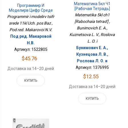
Математика 5кл Ч1
Программир И
[Рабочая Тетрадь]
Моделирв Цифр Среде
Matematika 5kl ch1
11кл Уч. Пос Баз
Programmir i modelirv tsifr
[Rabochaia tetrad'] ,
srede 11kl Uch. pos Baz ,
Bunimovich E. A.,
Pod red. Makarovoi N.V.
Kuznetsova L. V., Roslova
Под ред. Макаровой
L. O. i
Н.В.
Бунимович Е. А.,
Артикул: 1522805
Кузнецова Л. В.,
$45.76
Рослова Л. О. и
Артикул: 1376995
Доставка за 14–20 дней
$12.55
КУПИТЬ
Доставка за 14–20 дней
КУПИТЬ