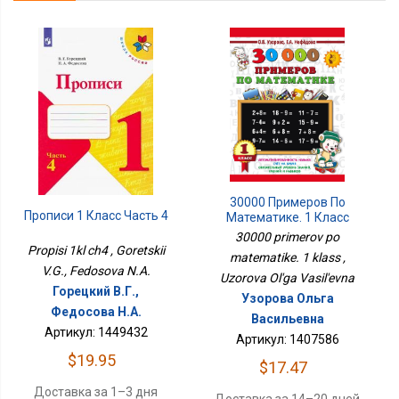
30000 Примеров По
Прописи 1 Класс Часть 4
Математике. 1 Класс
30000 primerov po
Propisi 1kl ch4 , Goretskii
matematike. 1 klass ,
V.G., Fedosova N.A.
Uzorova Ol'ga Vasil'evna
Горецкий В.Г.,
Узорова Ольга
Федосова Н.А.
Васильевна
Артикул: 1449432
Артикул: 1407586
$19.95
$17.47
Доставка за 1–3 дня
Доставка за 14–20 дней