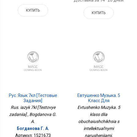
КУПИТЬ
КУПИТЬ
Рус. Язык 7кл [Тестовые
Евтушенко Музыка. 5
Задания]
Класс Для
Обучающихся С
Rus. iazyk 7kl [Testovye
Evtushenko Muzyka. 5
Интеллектуальными
zadaniia] , Bogdanova G.
klass dlia
Нарушениями.
A.
УчебникФП2022Просв.
obuchaiushchikhsia s
Богданова Г. А.
intellektual'nymi
Артикул: 1521673
narusheniiami.