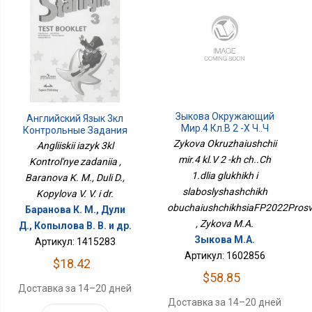
Зыкова Окружающий
Английский Язык 3кл
Мир.4 Кл.В 2 -х Ч..Ч
Контрольные Задания
1.для Глухих И
Zykova Okruzhaiushchii
Angliiskii iazyk 3kl
Слабослышащих
mir.4 kl.V 2 -kh ch..Ch
Kontrol'nye zadaniia ,
ОбучающихсяФП2022Просв.
1.dlia glukhikh i
Baranova K. M., Duli D.,
slaboslyshashchikh
Kopylova V. V. i dr.
obuchaiushchikhsiaFP2022Prosv
Баранова К. М., Дули
, Zykova M.A.
Д., Копылова В. В. и др.
Зыкова М.А.
Артикул: 1415283
Артикул: 1602856
$18.42
$58.85
Доставка за 14–20 дней
Доставка за 14–20 дней