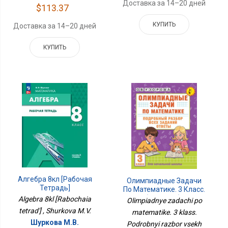
Доставка за 14–20 дней
$113.37
КУПИТЬ
Доставка за 14–20 дней
КУПИТЬ
Алгебра 8кл [Рабочая
Олимпиадные Задачи
Тетрадь]
По Математике. 3 Класс.
Подробный Разбор Всех
Algebra 8kl [Rabochaia
Olimpiadnye zadachi po
Заданий. Ответы
tetrad'] , Shurkova M.V.
matematike. 3 klass.
Шуркова М.В.
Podrobnyi razbor vsekh