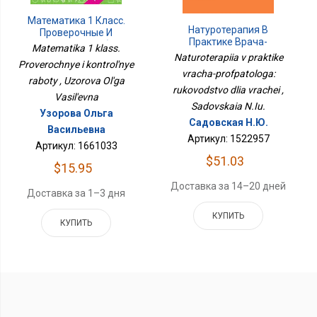
Математика 1 Класс.
Натуротерапия В
Проверочные И
Практике Врача-
Контрольные Работы
Matematika 1 klass.
Профпатолога:
Naturoterapiia v praktike
Proverochnye i kontrol'nye
Руководство Для
vracha-profpatologa:
Врачей
raboty , Uzorova Ol'ga
rukovodstvo dlia vrachei ,
Vasil'evna
Sadovskaia N.Iu.
Узорова Ольга
Садовская Н.Ю.
Васильевна
Артикул: 1522957
Артикул: 1661033
$51.03
$15.95
Доставка за 14–20 дней
Доставка за 1–3 дня
КУПИТЬ
КУПИТЬ