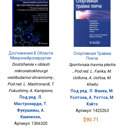
Достижения В Области
Спортивная Травма
Микронейрохирургии
Плеча
Вестибулярной
Dostizheniia v oblasti
Sportivnaia travma plecha
Шванномы
mikroneirokhirurgii
, Pod red. L. Fanka, M.
vestibuliarnoi shvannomy ,
Uoltona, A. Uottsa, M.
Pod red. L. Mastronardi, T.
Kheito
Fukushimy, A. Kampione,
Под ред. Л. Фанка, М.
Под ред. Л.
Уолтона, А. Уоттса, М.
Мастронарди, Т.
Хэйто
Фукушимы, А.
Артикул: 1425263
Кампионе,
$90.71
Артикул: 1366320