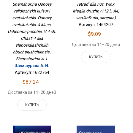
А4, Вертикальная,
Светской Этики. Основы
Tetrad' dlia not. Winx.
Shemshurina Osnovy
Скрепка)
Светской Этики. 4 Класс.
Magiia druzhby (12 l., A4,
religioznykh kul'tur i
Учебное Пособие. В 4 Ч.
vertikal'naia, skrepka)
svetskoi etiki. Osnovy
Часть 4 Для
Слабовидящих
Артикул: 1464207
svetskoi etiki. 4 klass.
Обучающихся
Uchebnoe posobie. V 4 ch.
$9.09
Chast' 4 dlia
Доставка за 14–20 дней
slabovidiashchikh
obuchaiushchikhsia ,
КУПИТЬ
Shemshurina A. I.
Шемшурина А. И.
Артикул: 1622764
$87.24
Доставка за 14–20 дней
КУПИТЬ