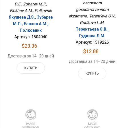
osnovnom
D.E., Zubarev M.P.,
gosudarstvennom
Elokhov A.M., Polkovnik
ekzamene , Terent'eva O.V.,
Якушева Д.Э., Зубарев
Gudkova L.M.
М.П., Елохов А.М.,
Терентьева О.В.,
Полковник
Гудкова Л.М.
Артикул: 1504040
Артикул: 1519226
$23.36
$12.88
Доставка за 14–20 дней
Доставка за 14–20 дней
КУПИТЬ
КУПИТЬ