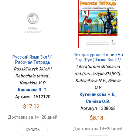
Литературное Чтение На
Русский Язык 3кл Ч1
Род.(рус.)языке 3кл [Р/
Рабочая Тетрадь
Т]
Literaturnoe chtenie na
Russkii iazyk 3kl ch1
rod.(rus.)iazyke 3kl [R/t] ,
Rabochaia tetrad' ,
Kuteinikova N.E., Sineva
Kanakina V. P.
O.V.
Канакина В. П.
Кутейникова Н.Е.,
Артикул: 1512120
Синёва О.В.
$17.02
Артикул: 1338068
Доставка за 14–20 дней
$8.18
Доставка за 14–20 дней
КУПИТЬ