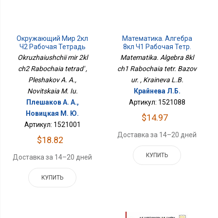
Окружающий Мир 2кл
Математика. Алгебра
Ч2 Рабочая Тетрадь
8кл Ч1 Рабочая Тетр.
Базов Ур.
Okruzhaiushchii mir 2kl
Matematika. Algebra 8kl
ch2 Rabochaia tetrad' ,
ch1 Rabochaia tetr. Bazov
Pleshakov A. A.,
ur. , Kraineva L.B.
Novitskaia M. Iu.
Крайнева Л.Б.
Плешаков А. А.,
Артикул: 1521088
Новицкая М. Ю.
$14.97
Артикул: 1521001
Доставка за 14–20 дней
$18.82
КУПИТЬ
Доставка за 14–20 дней
КУПИТЬ