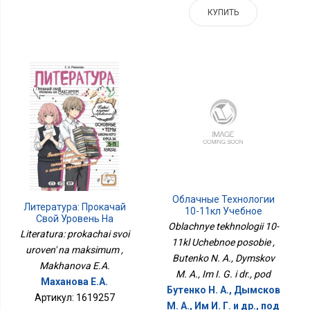
КУПИТЬ
Облачные Технологии
Литература: Прокачай
10-11кл Учебное
Свой Уровень На
Пособие
Oblachnye tekhnologii 10-
Максимум
Literatura: prokachai svoi
11kl Uchebnoe posobie ,
uroven' na maksimum ,
Butenko N. A., Dymskov
Makhanova E.A.
M. A., Im I. G. i dr., pod
Маханова Е.А.
Бутенко Н. А., Дымсков
Артикул: 1619257
М. А., Им И. Г. и др., под