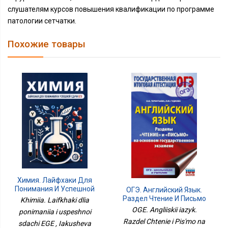
слушателям курсов повышения квалификации по программе
патологии сетчатки.
Похожие товары
Химия. Лайфхаки Для
Понимания И Успешной
ОГЭ. Английский Язык.
Сдачи ЕГЭ
Раздел Чтение И Письмо
Khimiia. Laifkhaki dlia
На Основном
OGE. Angliiskii iazyk.
ponimaniia i uspeshnoi
Государственном
Razdel Chtenie i Pis'mo na
sdachi EGE , Iakusheva
Экзамене