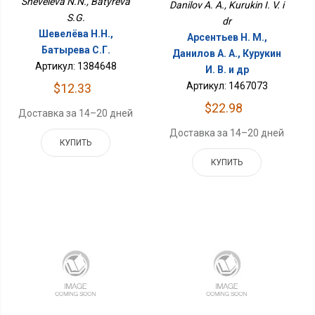
Sheveleva N.N., Batyreva
Danilov A. A., Kurukin I. V. i
S.G.
dr
Шевелёва Н.Н.,
Арсентьев Н. М.,
Батырева С.Г.
Данилов А. А., Курукин
Артикул: 1384648
И. В. и др
Артикул: 1467073
$12.33
$22.98
Доставка за 14–20 дней
Доставка за 14–20 дней
КУПИТЬ
КУПИТЬ