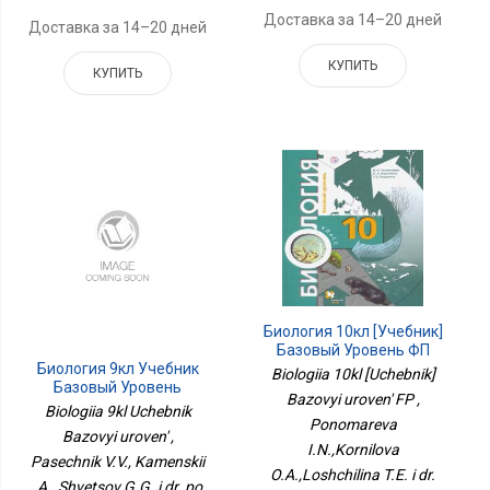
Доставка за 14–20 дней
Доставка за 14–20 дней
КУПИТЬ
КУПИТЬ
Биология 10кл [Учебник]
Базовый Уровень ФП
Биология 9кл Учебник
Biologiia 10kl [Uchebnik]
Базовый Уровень
Bazovyi uroven' FP ,
Biologiia 9kl Uchebnik
Ponomareva
Bazovyi uroven' ,
I.N.,Kornilova
Pasechnik V.V., Kamenskii
O.A.,Loshchilina T.E. i dr.
,A., Shvetsov G.G. i dr. po