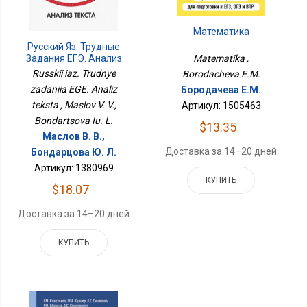
Математика
Русский Яз. Трудные
Задания ЕГЭ. Анализ
Matematika ,
Текста
Russkii iaz. Trudnye
Borodacheva E.M.
zadaniia EGE. Analiz
Бородачева Е.М.
teksta , Maslov V. V.,
Артикул: 1505463
Bondartsova Iu. L.
$13.35
Маслов В. В.,
Доставка за 14–20 дней
Бондарцова Ю. Л.
Артикул: 1380969
КУПИТЬ
$18.07
Доставка за 14–20 дней
КУПИТЬ