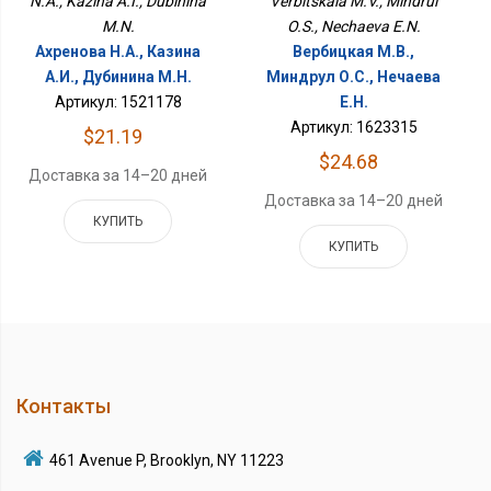
N.A., Kazina A.I., Dubinina
Verbitskaia M.V., Mindrul
M.N.
O.S., Nechaeva E.N.
Ахренова Н.А., Казина
Вербицкая М.В.,
А.И., Дубинина М.Н.
Миндрул О.С., Нечаева
Артикул: 1521178
Е.Н.
Артикул: 1623315
$21.19
$24.68
Доставка за 14–20 дней
Доставка за 14–20 дней
КУПИТЬ
КУПИТЬ
Контакты
461 Avenue P, Brooklyn, NY 11223