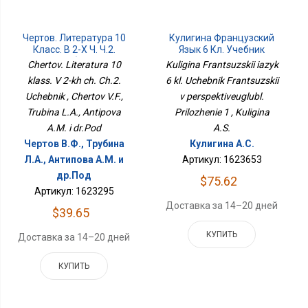
Чертов. Литература 10
Кулигина Французский
Класс. В 2-Х Ч. Ч.2.
Язык 6 Кл. Учебник
Учебник
Французский В
Chertov. Literatura 10
Kuligina Frantsuzskii iazyk
Перспективеуглубл.
klass. V 2-kh ch. Ch.2.
6 kl. Uchebnik Frantsuzskii
Приложение 1
Uchebnik , Chertov V.F.,
v perspektiveuglubl.
Trubina L.A., Antipova
Prilozhenie 1 , Kuligina
A.M. i dr.Pod
A.S.
Чертов В.Ф., Трубина
Кулигина А.С.
Л.А., Антипова A.M. и
Артикул: 1623653
др.Под
$75.62
Артикул: 1623295
Доставка за 14–20 дней
$39.65
КУПИТЬ
Доставка за 14–20 дней
КУПИТЬ