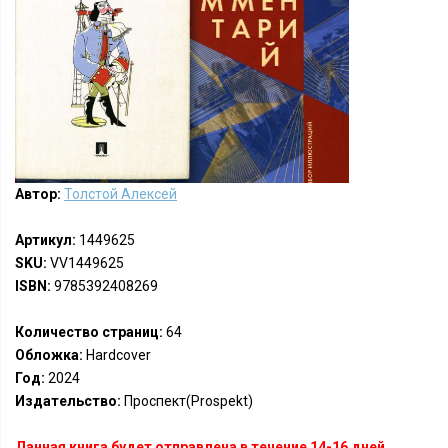
Автор:
Толстой Алексей
Артикул:
1449625
SKU:
VV1449625
ISBN:
9785392408269
Количество страниц:
64
Обложка:
Hardcover
Год:
2024
Издательство:
Проспект(Prospekt)
Данная книга будет отправлена в течение 14-16 дней.