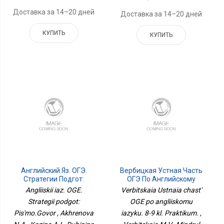
Доставка за 14–20 дней
Доставка за 14–20 дней
КУПИТЬ
КУПИТЬ
Английский Яз. ОГЭ.
Вербицкая Устная Часть
Стратегии Подгот:
ОГЭ По Английскому
Письмо.Говор
Языку. 8-9 Кл.
Angliiskii iaz. OGE.
Verbitskaia Ustnaia chast'
Практикум.
Strategii podgot:
OGE po angliiskomu
Pis'mo.Govor , Akhrenova
iazyku. 8-9 kl. Praktikum. ,