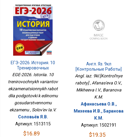
ЕГЭ-2026. История. 10
Англ. Яз. 9кл
Тренировочных
[Контрольные Работы]
Вариантов
EGE-2026. Istoriia. 10
Angl. iaz. 9kl [Kontrol'nye
Экзаменационных
trenirovochnykh variantov
raboty] , Afanas'eva O.V.,
Работ Для Подготовки К
ekzamenatsionnykh rabot
Единому
Mikheeva I.V., Baranova
Государственному
dlia podgotovki k edinomu
K.M.
Экзамену
gosudarstvennomu
Афанасьева О.В.,
ekzamenu , Solov'ev Ia.V.
Михеева И.В., Баранова
Соловьёв Я.В.
К.М.
Артикул: 1513115
Артикул: 1502191
$16.89
$19.35