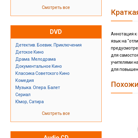
Смотреть все
Кратка
DVD
Аннотация к 
язык на "отл
Детектив. Боевик. Приключения
предусмотре
Детское Кино
для самосто
Драма. Мелодрама
учителями на
Документальное Кино
для повышени
Классика Советского Кино
Комедия
Похожи
Музыка. Опера. Балет
Сериал
Юмор, Сатира
Смотреть все
Audio CD