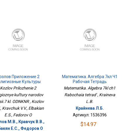
озлов Приложение 2
Математика. Алгебра 7кл Ч1
лигиозные Культуры
Рабочая Тетрадь
ародов России.7 Кл.
Kozlov Prilozhenie 2
Matematika. Algebra 7kl ch1
ОДНКНР
igioznye kul'tury narodov
Rabochaia tetrad' , Kraineva
ii.7 kl. ODNKNR , Kozlov
L.B.
, Kravchuk V.V., Elbakian
Крайнева Л.Б.
E.S., Fedorov O
Артикул: 1536396
ов М.В., Кравчук В.В.,
$14.97
акян Е.С., Федоров О