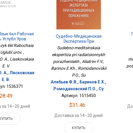
Язык 6кл Рабочая
Судебно-Медицинская
 Углубл.уров.
Экспертиза При
Мод
azyk 6kl Rabochaia
Радиационных Поражениях
Sudebno-meditsinskaia
Посо
 Uglubl.urov. ,
ekspertiza pri radiatsionnykh
. A., Liaskovskaia
mo
porazheniiakh , Aliab'ev F.V.,
E. V.
pos
Barinov E.Kh., Romodanovskii
. А., Лясковская
P.O., Su
Е. В.
Алябьев Ф.В., Баринов Е.Х.,
ул: 1536371
Ромодановский П.О., Су
28.49
Артикул: 1515450
$31.46
 за 14–20 дней
До
Доставка за 14–20 дней
КУПИТЬ
КУПИТЬ