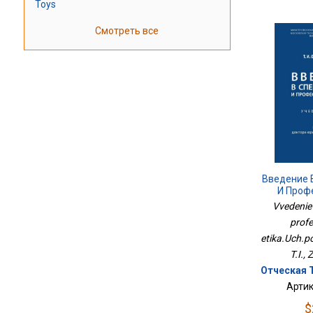
Toys
Смотреть все
Введение 
И Проф
Этика
Vvedenie v
profe
etika.Uch.p
T.I.,
Отческая Т
Артик
$