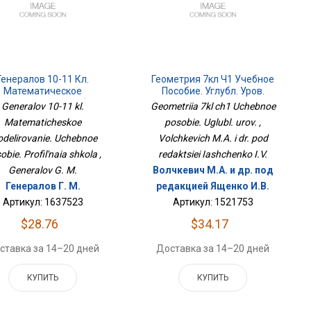
Генералов 10-11 Кл.
Геометрия 7кл Ч1 Учебное
Математическое
Пособие. Углубл. Уров.
елирование. Учебное
Generalov 10-11 kl.
Geometriia 7kl ch1 Uchebnoe
бие. Профильная Школа
Matematicheskoe
posobie. Uglubl. urov. ,
delirovanie. Uchebnoe
Volchkevich M.A. i dr. pod
obie. Profil'naia shkola ,
redaktsiei Iashchenko I.V.
Generalov G. M.
Волчкевич М.А. и др. под
Генералов Г. М.
редакцией Ященко И.В.
Артикул: 1637523
Артикул: 1521753
$28.76
$34.17
ставка за 14–20 дней
Доставка за 14–20 дней
КУПИТЬ
КУПИТЬ