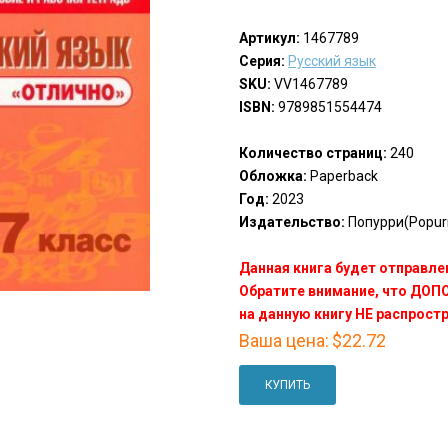
Артикул:
1467789
Серия:
Русский язык
SKU:
VV1467789
ISBN:
9789851554474
Количество страниц:
240
Обложка:
Paperback
Год:
2023
Издательство:
Попурри(Popurr
Данная книга будет отправлен
Обратите внимание, что ДО
на данную книгу НЕ распрост
Ваша цена:
$22.72
КУПИТЬ