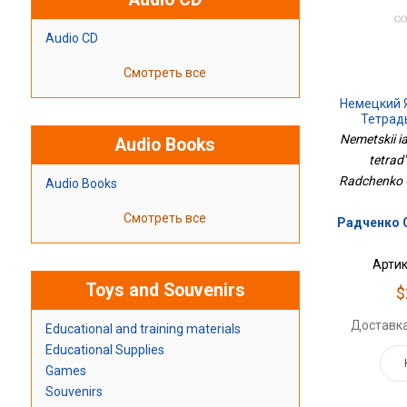
Audio CD
Смотреть все
Немецкий 
Тетрадь
Nemetskii i
Audio Books
tetrad'
Radchenko O
Audio Books
Смотреть все
Радченко О
Артик
Toys and Souvenirs
$
Доставка
Educational and training materials
Educational Supplies
Games
Souvenirs