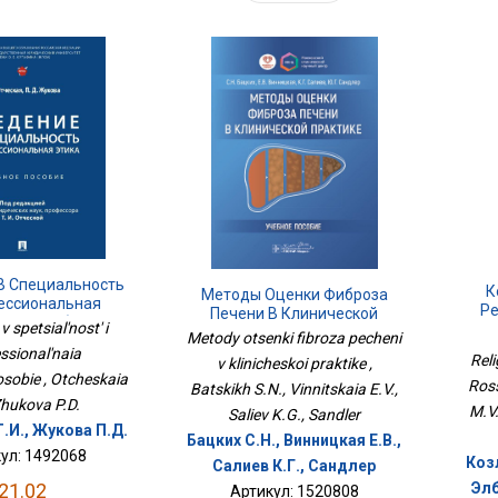
В Специальность
К
Методы Оценки Фиброза
ессиональная
Ре
Печени В Клинической
.Уч.пособие
 spetsial'nost' i
Н
Практике
Metody otsenki fibroza pecheni
ssional'naia
Rel
v klinicheskoi praktike ,
osobie , Otcheskaia
Ross
Batskikh S.N., Vinnitskaia E.V.,
 Zhukova P.D.
M.V.
Saliev K.G., Sandler
.И., Жукова П.Д.
Бацких С.Н., Винницкая Е.В.,
ул: 1492068
Козл
Салиев К.Г., Сандлер
Элб
21.02
Артикул: 1520808