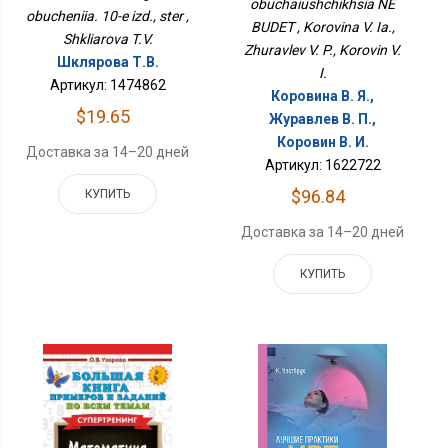
obuchaiushchikhsia NE
obucheniia. 10-e izd., ster ,
BUDET , Korovina V. Ia.,
Shkliarova T.V.
Zhuravlev V. P., Korovin V.
Шклярова Т.В.
I.
Артикул: 1474862
Коровина В. Я.,
$19.65
Журавлев В. П.,
Коровин В. И.
Доставка за 14–20 дней
Артикул: 1622722
$96.84
КУПИТЬ
Доставка за 14–20 дней
КУПИТЬ