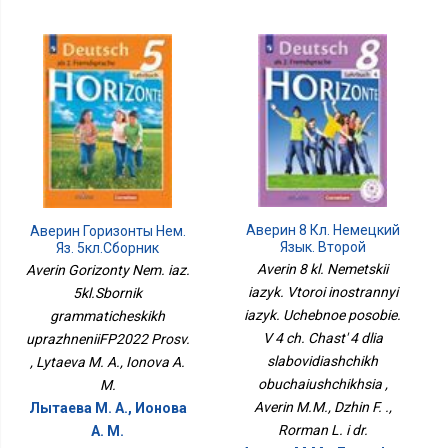
Аверин 8 Кл. Немецкий
Аверин Горизонты Нем.
Язык. Второй
Яз. 5кл.Сборник
Иностранный Язык.
Грамматических
Averin 8 kl. Nemetskii
Averin Gorizonty Nem. iaz.
Учебное Пособие. В 4 Ч.
УпражненийФП2022
iazyk. Vtoroi inostrannyi
5kl.Sbornik
Часть 4 Для
Просв.
iazyk. Uchebnoe posobie.
Слабовидящих
grammaticheskikh
Обучающихся
V 4 ch. Chast' 4 dlia
uprazhneniiFP2022 Prosv.
slabovidiashchikh
, Lytaeva M. A., Ionova A.
obuchaiushchikhsia ,
M.
Averin M.M., Dzhin F. .,
Лытаева М. А., Ионова
Rorman L. i dr.
А. М.