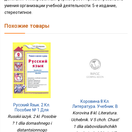
умения организации учебной деятельности. 5-е издание,
стереотипное.
Похожие товары
Коровина 8 Кл.
Русский Язык. 2 Кл.
Литература. Учебник. В
Пособие № 1 Для
5 Чч. Часть 1 Для
Korovina 8 kl. Literatura.
Домашнего И
Russkii iazyk. 2 kl. Posobie
Слабовидящих
Uchebnik. V 5 chch. Chast'
Дистанционного
Обучающихся НЕ БУДЕТ
? 1 dlia domashnego i
Обучения. 10-Е Изд.,
1 dlia slabovidiashchikh
distantsionnogo
Стер