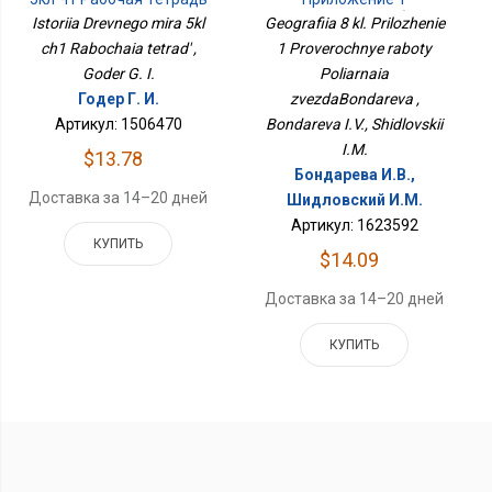
Проверочные Работы
Istoriia Drevnego mira 5kl
Geografiia 8 kl. Prilozhenie
Полярная
ch1 Rabochaia tetrad' ,
1 Proverochnye raboty
ЗвездаБондарева
Goder G. I.
Poliarnaia
Годер Г. И.
zvezdaBondareva ,
Артикул: 1506470
Bondareva I.V., Shidlovskii
I.M.
$13.78
Бондарева И.В.,
Доставка за 14–20 дней
Шидловский И.М.
Артикул: 1623592
КУПИТЬ
$14.09
Доставка за 14–20 дней
КУПИТЬ