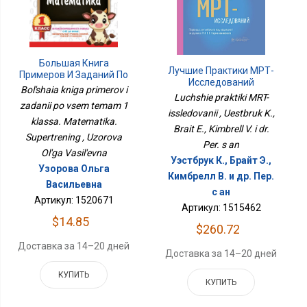
Большая Книга
Лучшие Практики МРТ-
Примеров И Заданий По
Исследований
Всем Темам 1 Класса.
Bol'shaia kniga primerov i
Luchshie praktiki MRT-
Математика.
zadanii po vsem temam 1
Супертренинг
issledovanii , Uestbruk K.,
klassa. Matematika.
Brait E., Kimbrell V. i dr.
Supertrening , Uzorova
Per. s an
Ol'ga Vasil'evna
Уэстбрук К., Брайт Э.,
Узорова Ольга
Кимбрелл В. и др. Пер.
Васильевна
с ан
Артикул: 1520671
Артикул: 1515462
$14.85
$260.72
Доставка за 14–20 дней
Доставка за 14–20 дней
КУПИТЬ
КУПИТЬ