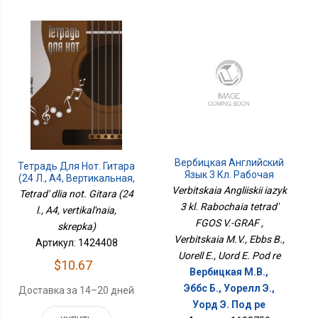
Вербицкая Английский
Тетрадь Для Нот. Гитара
Язык 3 Кл. Рабочая
(24 Л., А4, Вертикальная,
Тетрадь ФГОС В.-ГРАФ
Скрепка)
Verbitskaia Angliiskii iazyk
Tetrad' dlia not. Gitara (24
3 kl. Rabochaia tetrad'
l., A4, vertikal'naia,
FGOS V.-GRAF ,
skrepka)
Verbitskaia M.V., Ebbs B.,
Артикул: 1424408
Uorell E., Uord E. Pod re
$10.67
Вербицкая М.В.,
Эббс Б., Уорелл Э.,
Доставка за 14–20 дней
Уорд Э. Под ре