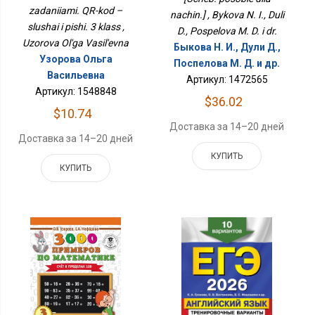
zadaniiami. QR-kod –
nachin.] , Bykova N. I., Duli
slushai i pishi. 3 klass ,
D., Pospelova M. D. i dr.
Uzorova Ol'ga Vasil'evna
Быкова Н. И., Дули Д.,
Узорова Ольга
Поспелова М. Д. и др.
Васильевна
Артикул: 1472565
Артикул: 1548848
$36.02
$10.74
Доставка за 14–20 дней
Доставка за 14–20 дней
КУПИТЬ
КУПИТЬ