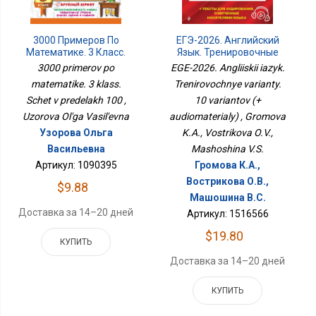
ЕГЭ-2026. Английский
3000 Примеров По
Язык. Тренировочные
Математике. 3 Класс.
Варианты. 10 Вариантов
Счет В Пределах 100
EGE-2026. Angliiskii iazyk.
3000 primerov po
(+ Аудиоматериалы)
Trenirovochnye varianty.
matematike. 3 klass.
10 variantov (+
Schet v predelakh 100 ,
audiomaterialy) , Gromova
Uzorova Ol'ga Vasil'evna
K.A., Vostrikova O.V.,
Узорова Ольга
Mashoshina V.S.
Васильевна
Громова К.А.,
Артикул: 1090395
Вострикова О.В.,
$9.88
Машошина В.С.
Доставка за 14–20 дней
Артикул: 1516566
$19.80
КУПИТЬ
Доставка за 14–20 дней
КУПИТЬ