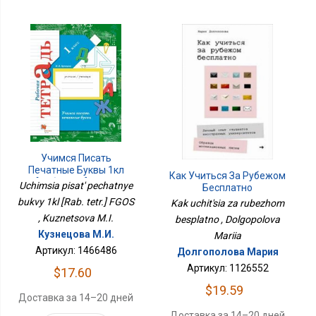
Учимся Писать
Печатные Буквы 1кл
Как Учиться За Рубежом
[Раб. Тетр.] ФГОС
Uchimsia pisat' pechatnye
Бесплатно
bukvy 1kl [Rab. tetr.] FGOS
Kak uchit'sia za rubezhom
, Kuznetsova M.I.
besplatno , Dolgopolova
Кузнецова М.И.
Mariia
Артикул: 1466486
Долгополова Мария
Артикул: 1126552
$17.60
$19.59
Доставка за 14–20 дней
Доставка за 14–20 дней