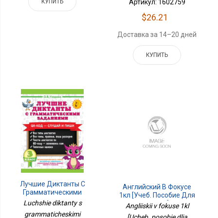
КУПИТЬ
Артикул: 1602759
$26.21
Доставка за 14–20 дней
КУПИТЬ
Лучшие Диктанты С
Английский В Фокусе
Грамматическими
1кл [Учеб. Пособие Для
Заданиями. QR-Код –
Luchshie diktanty s
Начин.]
Angliiskii v fokuse 1kl
Слушай И Пиши. 3 Класс
grammaticheskimi
[Ucheb. posobie dlia