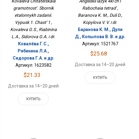
Kovaleva Chitatel'skaia
Angliiskii iazyk 4kl ch1
Выпуск 1. Часть 1
gramotnost'. Sbornik
Rabochaia tetrad' ,
etalonnykh zadanii.
Baranova K. M., Duli D.,
Vypusk 1. Chast' 1 ,
Kopylova V. V. i dr.
Kovaleva G.S., Riabinina
Баранова К. М., Дули
L.A., Sidorova G.A. i dr.
Д., Копылова В. В. и др.
Ковалёва Г.С.,
Артикул: 1521767
Рябинина Л.А.,
$25.68
Сидорова Г.А. и др.
Доставка за 14–20 дней
Артикул: 1623582
$21.33
КУПИТЬ
Доставка за 14–20 дней
КУПИТЬ