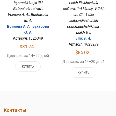
2-Х Ч. Ч. 1 Для
Ispanskii iazyk 3kl
Liakh Fizicheskaia
Слабовидящих
Rabochaia tetrad' ,
kul'tura. 1-4 klassy. V 2-kh
Обучающихся
Voinova A. A., Bukharova
ch. Ch. 1 dlia
Iu. A.
slabovidiashchikh
Воинова А. А., Бухарова
obuchaiushchikhsia ,
Ю. А.
Liakh V. I.
Артикул: 1525349
Лях В. И.
Артикул: 1623279
$31.74
$85.02
Доставка за 14–20 дней
Доставка за 14–20 дней
КУПИТЬ
КУПИТЬ
Контакты