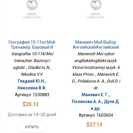
География 10-11кл Мой
Маневич Мой Выбор
Тренажёр. Базовый И
АнглийскийАнглийский
Углубл.
Язык. Второй
Geografiia 10-11kl Moi
Manevich Moi vybor
Иностранный Язык. 6
trenazher. Bazovyi i
angliiskiiAngliiskii iazyk.
Класс Просв.
uglubl. , Gladkii Iu.N.,
Vtoroi inostrannyi iazyk. 6
Nikolina V.V.
klass Prosv. , Manevich E.
Гладкий Ю.Н.,
G., Poliakova A. A., Duli D. i
Николина В.В.
dr.
Артикул: 1530883
Маневич Е. Г.,
Полякова А. А., Дули Д.
$20.13
и др.
Доставка за 14–20 дней
Артикул: 1603604
$37.13
КУПИТЬ