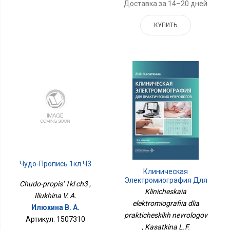
Доставка за 14–20 дней
КУПИТЬ
Чудо-Пропись 1кл Ч3
Клиническая
Электромиография Для
Chudo-propis' 1kl ch3 ,
Практических
Klinicheskaia
Iliukhina V. A.
Неврологов
elektromiografiia dlia
Илюхина В. А.
prakticheskikh nevrologov
Артикул: 1507310
, Kasatkina L.F.