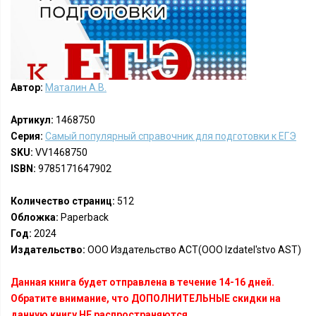
Автор:
Маталин А.В.
Артикул:
1468750
Серия:
Самый популярный справочник для подготовки к ЕГЭ
SKU:
VV1468750
ISBN:
9785171647902
Количество страниц:
512
Обложка:
Paperback
Год:
2024
Издательство:
ООО Издательство АСТ(OOO Izdatel'stvo AST)
Данная книга будет отправлена в течение 14-16 дней.
Обратите внимание, что ДОПОЛНИТЕЛЬНЫЕ скидки на
данную книгу НЕ распространяются.