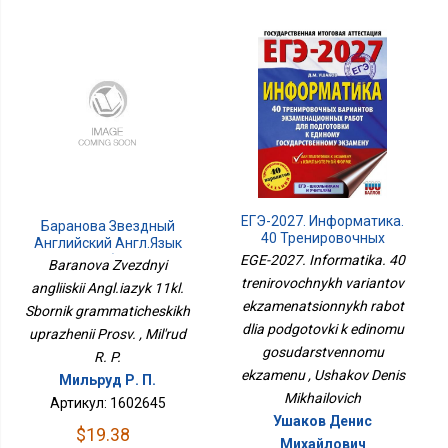
ЕГЭ-2027. Информатика.
Баранова Звездный
40 Тренировочных
Английский Англ.язык
Вариантов
11кл. Сборник
EGE-2027. Informatika. 40
Baranova Zvezdnyi
Экзаменационных
Грамматических
trenirovochnykh variantov
angliiskii Angl.iazyk 11kl.
Работ Для Подготовки К
Упражений Просв.
ekzamenatsionnykh rabot
Единому
Sbornik grammaticheskikh
Государственному
dlia podgotovki k edinomu
uprazhenii Prosv. , Mil'rud
Экзамену
gosudarstvennomu
R. P.
ekzamenu , Ushakov Denis
Мильруд Р. П.
Mikhailovich
Артикул: 1602645
Ушаков Денис
$19.38
Михайлович