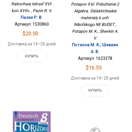
Дидактические
Rabochaia tetrad' XVI-
Potapov 9 kl. Prilozhenie 2
Материалы К Уч.
kon.XVIIv. , Pazin R. V.
Algebra. Didakticheskie
Никольского НЕ БУДЕТ
Пазин Р. В.
materialy k uch.
Артикул: 1530860
Nikol'skogo NE BUDET ,
Potapov M. K., Shevkin A.
$20.50
V.
Доставка за 14–20 дней
Потапов М. К., Шевкин
А. В.
КУПИТЬ
Артикул: 1623378
$16.55
Доставка за 14–20 дней
КУПИТЬ