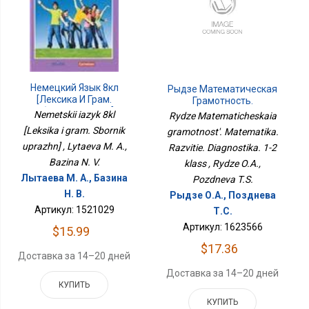
Немецкий Язык 8кл
Рыдзе Математическая
[Лексика И Грам.
Грамотность.
Сборник Упражн]
Математика. Развитие.
Nemetskii iazyk 8kl
Rydze Matematicheskaia
Диагностика. 1-2 Класс
[Leksika i gram. Sbornik
gramotnost'. Matematika.
uprazhn] , Lytaeva M. A.,
Razvitie. Diagnostika. 1-2
Bazina N. V.
klass , Rydze O.A.,
Лытаева М. А., Базина
Pozdneva T.S.
Н. В.
Рыдзе О.А., Позднева
Артикул: 1521029
Т.С.
Артикул: 1623566
$15.99
$17.36
Доставка за 14–20 дней
Доставка за 14–20 дней
КУПИТЬ
КУПИТЬ