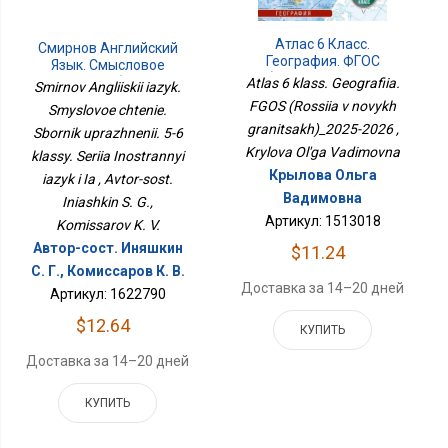
Атлас 6 Класс.
Смирнов Английский
География. ФГОС
Язык. Смысловое
(Россия В Новых
Чтение. Сборник
Atlas 6 klass. Geografiia.
Smirnov Angliiskii iazyk.
Границах)_2025-2026
Упражнений. 5-6 Классы.
FGOS (Rossiia v novykh
Smyslovoe chtenie.
Серия Иностранный
granitsakh)_2025-2026 ,
Sbornik uprazhnenii. 5-6
Язык И Я
Krylova Ol'ga Vadimovna
klassy. Seriia Inostrannyi
Крылова Ольга
iazyk i Ia , Avtor-sost.
Вадимовна
Iniashkin S. G.,
Артикул: 1513018
Komissarov K. V.
Автор-сост. Иняшкин
$11.24
С. Г., Комиссаров К. В.
Доставка за 14–20 дней
Артикул: 1622790
$12.64
КУПИТЬ
Доставка за 14–20 дней
КУПИТЬ